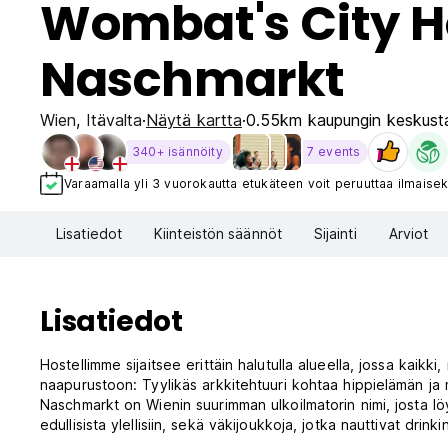
Wombat's City H
Naschmarkt
Wien
,
Itävalta
Näytä kartta
0.55km kaupungin keskust
340+ isännöity
7 events
Varaamalla yli 3 vuorokautta etukäteen voit peruuttaa ilmaisek
Lisatiedot
Kiinteistön säännöt
Sijainti
Arviot
Lisatiedot
Hostellimme sijaitsee erittäin halutulla alueella, jossa kaikki, 
naapurustoon: Tyylikäs arkkitehtuuri kohtaa hippielämän ja 
Naschmarkt on Wienin suurimman ulkoilmatorin nimi, josta löy
edullisista ylellisiin, sekä väkijoukkoja, jotka nauttivat drinki