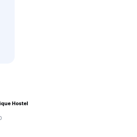
ique Hostel
0