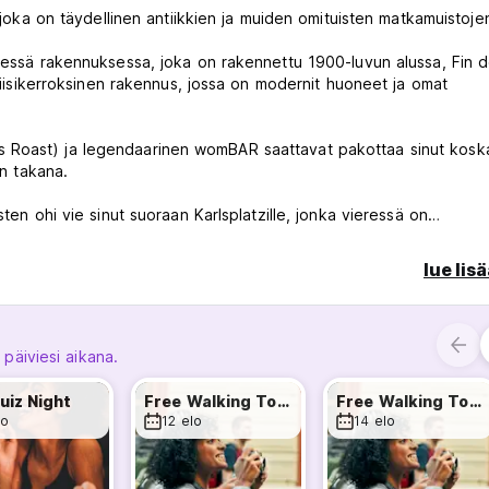
, joka on täydellinen antiikkien ja muiden omituisten matkamuistoje
isessä rakennuksessa, joka on rakennettu 1900-luvun alussa, Fin 
 viisikerroksinen rakennus, jossa on modernit huoneet ja omat
s Roast) ja legendaarinen womBAR saattavat pakottaa sinut kosk
an takana.
ten ohi vie sinut suoraan Karlsplatzille, jonka vieressä on
vanhakaupunki.
ungin trendikkäimmistä ja eloisimmista kaupunginosista. Klubit, b
lue lis
ttä villi illanvietto ja hyvä illallinen ovat vain minuutin päässä. käve
sella paikalla kadun toisella puolella metroasemaa, joka tarjoaa 
 päiviesi aikana.
Wienin lentokentälle.
uiz Night
Free Walking Tour
Free Walking Tour
lo
12 elo
14 elo