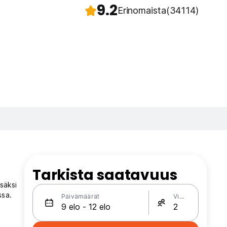
9.2
Erinomaista
(34114)
Tarkista saatavuus
isäksi
ssa.
Päivämäärät
Vieraat