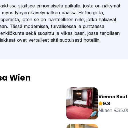
tissa sijaitsee erinomaisella paikalla, josta on näkymät
on myös lyhyen kävelymatkan päässä Hofburgista,
perasta, joten se on ihanteellinen niille, jotka haluavat
saan. Tässä modernissa, turvallisessa ja puhtaassa
enkilökunta sekä suosittu ja vilkas baari, jossa tarjoillaan
kkaat ovat vertailleet sitä suotuisasti hotelliin.
sa Wien
Vienna Bout
9.3
Alkaen €35.0