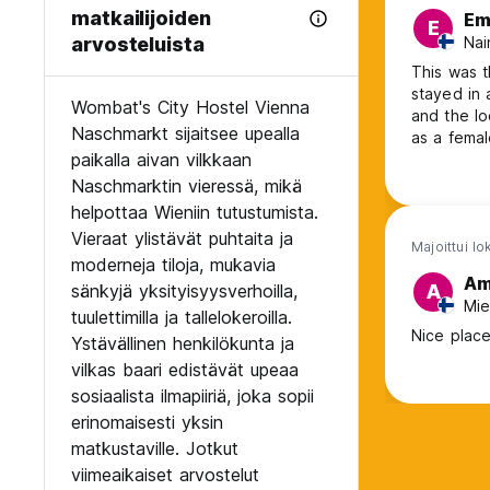
matkailijoiden
Em
E
Nai
arvosteluista
This was t
stayed in 
Wombat's City Hostel Vienna
and the lo
Naschmarkt sijaitsee upealla
as a femal
paikalla aivan vilkkaan
Naschmarktin vieressä, mikä
helpottaa Wieniin tutustumista.
Vieraat ylistävät puhtaita ja
Majoittui l
moderneja tiloja, mukavia
Am
sänkyjä yksityisyysverhoilla,
A
Mie
tuulettimilla ja tallelokeroilla.
Nice place
Ystävällinen henkilökunta ja
vilkas baari edistävät upeaa
sosiaalista ilmapiiriä, joka sopii
erinomaisesti yksin
matkustaville. Jotkut
viimeaikaiset arvostelut