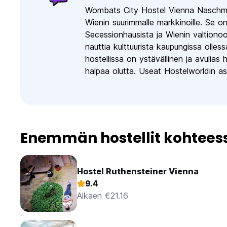
Wombats City Hostel Vienna Naschmark
Wienin suurimmalle markkinoille. Se 
Secessionhausista ja Wienin valtionoop
nauttia kulttuurista kaupungissa olles
hostellissa on ystävällinen ja avulias h
halpaa olutta. Useat Hostelworldin asia
Enemmän hostellit kohtees
Hostel Ruthensteiner Vienna
9.4
Alkaen €21.16