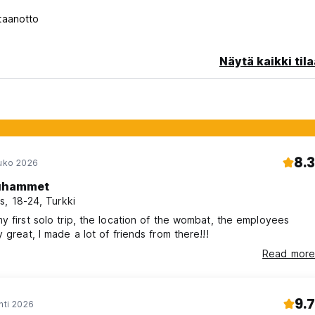
raus. (Auto-translated from original language)
taanotto
Näytä kaikki tila
8.3
ouko 2026
hammet
s, 18-24, Turkki
y first solo trip, the location of the wombat, the employees
y great, I made a lot of friends from there!!!
Read more
9.7
hti 2026