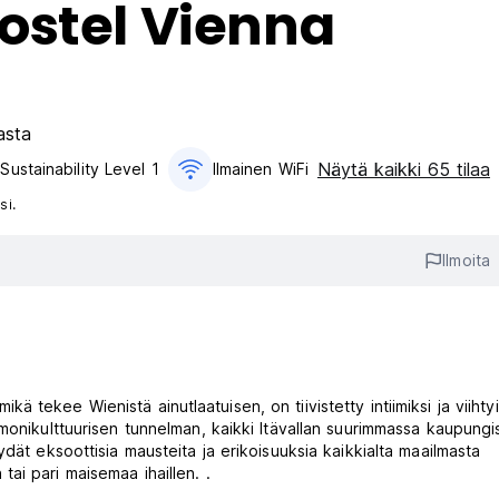
ostel Vienna
asta
Näytä kaikki 65 tilaa
Sustainability Level 1
Ilmainen WiFi
si.
Ilmoita
mikä tekee Wienistä ainutlaatuisen, on tiivistetty intiimiksi ja viihty
monikulttuurisen tunnelman, kaikki Itävallan suurimmassa kaupungi
dät eksoottisia mausteita ja erikoisuuksia kaikkialta maailmasta
n tai pari maisemaa ihaillen. .