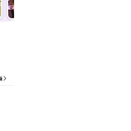
ytä
taan
ä