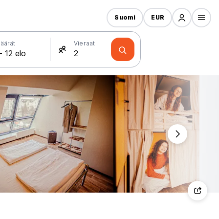
Suomi
EUR
äärät
Vieraat