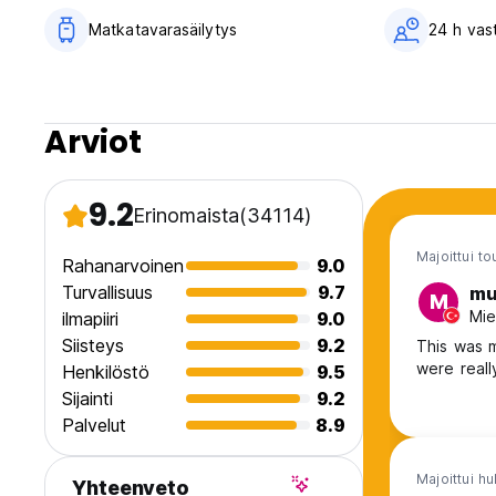
luottokorttitiedot, muuten pidätämme oikeuden peruuttaa va
Matkatavarasäilytys
24 h vas
Arviot
9.2
Erinomaista
(34114)
Majoittui t
Rahanarvoinen
9.0
Turvallisuus
9.7
mu
M
Mie
ilmapiiri
9.0
Siisteys
9.2
This was m
were reall
Henkilöstö
9.5
Sijainti
9.2
Palvelut
8.9
Majoittui hu
Yhteenveto