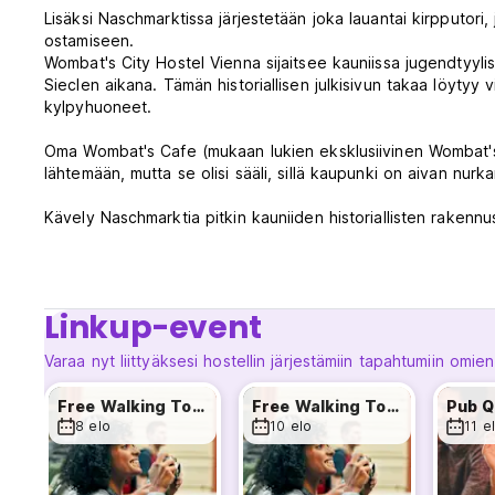
Lisäksi Naschmarktissa järjestetään joka lauantai kirpputori
ostamiseen.
Wombat's City Hostel Vienna sijaitsee kauniissa jugendtyyl
Sieclen aikana. Tämän historiallisen julkisivun takaa löytyy
kylpyhuoneet.
Oma Wombat's Cafe (mukaan lukien eksklusiivinen Wombat'
lähtemään, mutta se olisi sääli, sillä kaupunki on aivan nurk
Kävely Naschmarktia pitkin kauniiden historiallisten rakennus
valtionooppera ja hyvin säilynyt ja uskomattoman tyylikäs 
Naschmarktin välittömässä läheisyydessä on eräitä koko kaup
kahvilat ja ravintolat sijaitsevat vierekkäin, mikä varmistaa, e
pois.
Linkup-event
Jos haluat mennä kauemmaksi, hostellimme sijaitsee erinomai
Varaa nyt liittyäksesi hostellin järjestämiin tapahtumiin omien
yhteyden kaikkeen maailmankuulusta Schönbrunnin linnasta 
Free Walking Tour
Free Walking Tour
Pub Q
Sisältää:
8 elo
10 elo
11 e
- Petivaatteet.
- WiFi.
- Omat Wombatin kaupunkikartat.