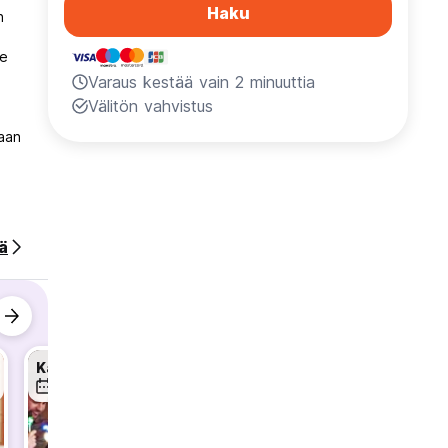
Haku
n
de
Varaus kestää vain 2 minuuttia
Välitön vahvistus
aan
aarit,
ää
llä
suoran
Karaoke Night
Free Walking Tour
14 elo
15 elo