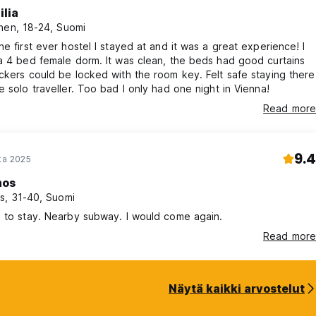
ilia
nen, 18-24, Suomi
he first ever hostel I stayed at and it was a great experience! I
a 4 bed female dorm. It was clean, the beds had good curtains
ckers could be locked with the room key. Felt safe staying there
e solo traveller. Too bad I only had one night in Vienna!
Read more
9.4
oka 2025
os
s, 31-40, Suomi
 to stay. Nearby subway. I would come again.
Read more
Näytä kaikki arvostelut