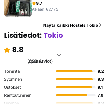
9.7
Alkaen €27.75
Näytä kaikki Hostels Tokio
Lisätiedot:
Tokio
8.8
Upeaa
(698 Arviot)
Toiminta
9.2
Syominen
9.3
Ostokset
9.1
Rentoutuminen
7.9
Liikenne
9.3
Kiertoajelu
9.1