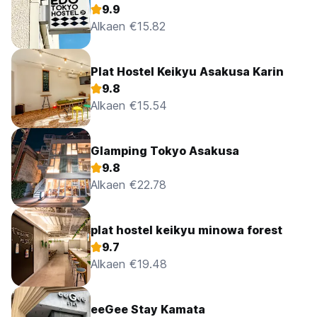
9.9
Alkaen €15.82
Plat Hostel Keikyu Asakusa Karin
9.8
Alkaen €15.54
Glamping Tokyo Asakusa
9.8
Alkaen €22.78
plat hostel keikyu minowa forest
9.7
Alkaen €19.48
eeGee Stay Kamata