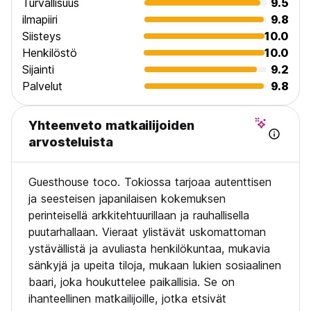
Turvallisuus
9.5
englanninkielisellä oikeinkirjoituksella kuten passissasi.
ilmapiiri
9.8
Siisteys
10.0
Kaikkien vieraiden tulee olla yli 7-vuotiaita (Auto-translated
Henkilöstö
10.0
from original language)
Sijainti
9.2
Palvelut
9.8
Yhteenveto matkailijoiden
arvosteluista
Guesthouse toco. Tokiossa tarjoaa autenttisen
ja seesteisen japanilaisen kokemuksen
perinteisellä arkkitehtuurillaan ja rauhallisella
puutarhallaan. Vieraat ylistävät uskomattoman
ystävällistä ja avuliasta henkilökuntaa, mukavia
sänkyjä ja upeita tiloja, mukaan lukien sosiaalinen
baari, joka houkuttelee paikallisia. Se on
ihanteellinen matkailijoille, jotka etsivät