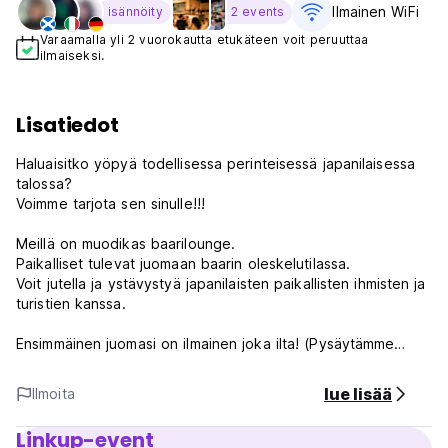
Ilmainen WiFi
isännöity
2 events
Varaamalla yli 2 vuorokautta etukäteen voit peruuttaa
ilmaiseksi.
Lisatiedot
Haluaisitko yöpyä todellisessa perinteisessä japanilaisessa
talossa?
Voimme tarjota sen sinulle!!!
Meillä on muodikas baarilounge.
Paikalliset tulevat juomaan baarin oleskelutilassa.
Voit jutella ja ystävystyä japanilaisten paikallisten ihmisten ja
turistien kanssa.
Ensimmäinen juomasi on ilmainen joka ilta! (Pysäytämme
tämän kampanjan ilman erillistä ilmoitusta)
lue lisää
Ilmoita
ominaisuudet
Puinen ja perinteinen rakennus on rakennettu vuonna 1920
Linkup-event
ja peruskorjattu vuonna 2010.