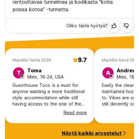
rentouttavaa tunnelmaa ja kodikasta "kotia
poissa kotoa" -tunnetta.
Oliko tästä hyötyä?
9.7
Majoittui heinä 2026
Majoittui kesä 202
Toma
Andrew
T
A
Mies, 18-24, USA
Mies, 18-
Guesthouse Toco is a must for
Easily the cleane
anyone wanting a more traditional
maintained hostel
style accommodation while still
to. Vibes are supe
having access to the one of the
still decently soc
biggest cities in the world. The
the shoji walls ar
Read more
staff were super friendly and had
paper, so you he
a lot of good recommendations
going on, although
for things to do during my stay.
pretty quiet at ni
Näytä kaikki arvostelut
The bar was also very cozy and a