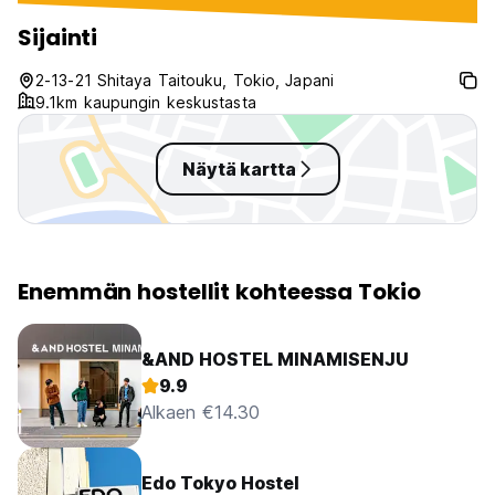
great place to meet new people.
Just be aware that given the old
Sijainti
architecture, the rooms are not
incredibly soundproof. However
2-13-21 Shitaya Taitouku, Tokio, Japani
there are quiet hours in place to
9.1km kaupungin keskustasta
avoid loud noise.
Näytä kartta
Enemmän hostellit kohteessa Tokio
&AND HOSTEL MINAMISENJU
9.9
Alkaen €14.30
Edo Tokyo Hostel