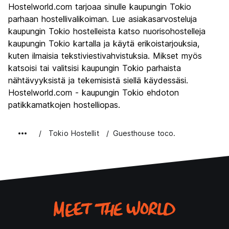
Hostelworld.com tarjoaa sinulle kaupungin Tokio
Kulttuuri
9.3
parhaan hostellivalikoiman. Lue asiakasarvosteluja
Yöelämä
kaupungin Tokio hostelleista katso nuorisohostelleja
8.5
kaupungin Tokio kartalla ja käytä erikoistarjouksia,
Rahanarvoinen
7.5
kuten ilmaisia tekstiviestivahvistuksia. Mikset myös
katsoisi tai valitsisi kaupungin Tokio parhaista
nähtävyyksistä ja tekemisistä siellä käydessäsi.
Hostelworld.com - kaupungin Tokio ehdoton
patikkamatkojen hostelliopas.
Tokio Hostellit
Guesthouse toco.