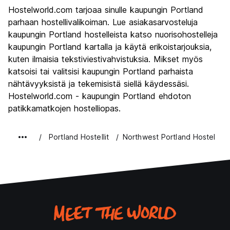
Kiertoajelu
7.7
Hostelworld.com tarjoaa sinulle kaupungin Portland
Kulttuuri
8.5
parhaan hostellivalikoiman. Lue asiakasarvosteluja
Yöelämä
kaupungin Portland hostelleista katso nuorisohostelleja
8.1
kaupungin Portland kartalla ja käytä erikoistarjouksia,
Rahanarvoinen
8.5
kuten ilmaisia tekstiviestivahvistuksia. Mikset myös
katsoisi tai valitsisi kaupungin Portland parhaista
nähtävyyksistä ja tekemisistä siellä käydessäsi.
Hostelworld.com - kaupungin Portland ehdoton
patikkamatkojen hostelliopas.
Portland Hostellit
Northwest Portland Hostel