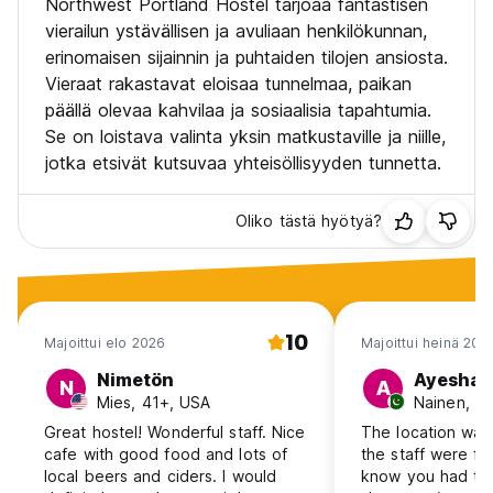
Northwest Portland Hostel tarjoaa fantastisen
vierailun ystävällisen ja avuliaan henkilökunnan,
erinomaisen sijainnin ja puhtaiden tilojen ansiosta.
Vieraat rakastavat eloisaa tunnelmaa, paikan
päällä olevaa kahvilaa ja sosiaalisia tapahtumia.
Se on loistava valinta yksin matkustaville ja niille,
jotka etsivät kutsuvaa yhteisöllisyyden tunnetta.
Oliko tästä hyötyä?
10
Majoittui elo 2026
Majoittui heinä 202
Nimetön
Ayesha
N
A
Mies, 41+, USA
Nainen, 25
Great hostel! Wonderful staff. Nice
The location was
cafe with good food and lots of
the staff were fri
local beers and ciders. I would
know you had to 