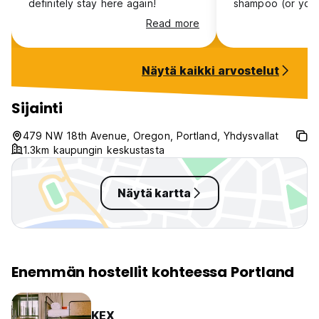
definitely stay here again!
shampoo (or you
it from them). L
Read more
storage space wa
You could put yo
other things in a 
Näytä kaikki arvostelut
room and storage
was a weird smell
And no AC. Dorm 
Sijainti
too with just a ve
your side (no pri
479 NW 18th Avenue, Oregon, Portland, Yhdysvallat
little bigger than
1.3km kaupungin keskustasta
honestly. I liked 
too
Näytä kartta
Enemmän hostellit kohteessa Portland
KEX