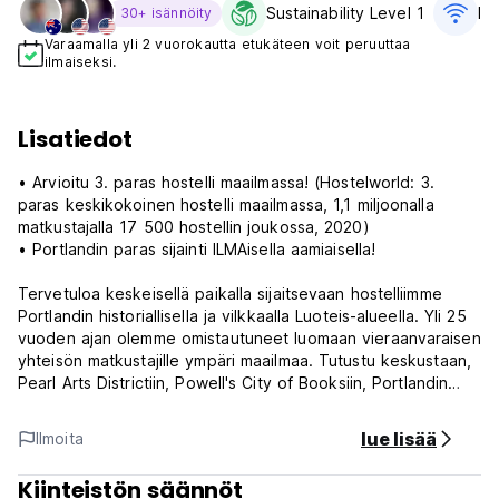
Sustainability Level 1
Il
30+ isännöity
Varaamalla yli 2 vuorokautta etukäteen voit peruuttaa
ilmaiseksi.
Lisatiedot
• Arvioitu 3. paras hostelli maailmassa! (Hostelworld: 3.
paras keskikokoinen hostelli maailmassa, 1,1 miljoonalla
matkustajalla 17 500 hostellin joukossa, 2020)
• Portlandin paras sijainti ILMAisella aamiaisella!
Tervetuloa keskeisellä paikalla sijaitsevaan hostelliimme
Portlandin historiallisella ja vilkkaalla Luoteis-alueella. Yli 25
vuoden ajan olemme omistautuneet luomaan vieraanvaraisen
yhteisön matkustajille ympäri maailmaa. Tutustu keskustaan,
Pearl Arts Districtiin, Powell's City of Booksiin, Portlandin
ulkotoreihin, museoihin, MLS-jalkapallostadioniin,
junaan/busseihin ja muihin – kaikki kävelyetäisyydellä.
lue lisää
Ilmoita
Hostellimme toimii sosiaalisena keskuksena matkailijoille ja
Kiinteistön säännöt
paikallisille! Nauti artesaaniolutta tai siideriä yhdessä