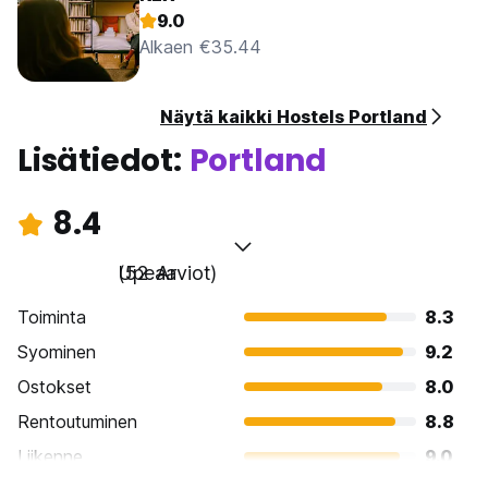
9.0
Alkaen €35.44
Näytä kaikki Hostels Portland
Lisätiedot:
Portland
8.4
Upeaa
(52 Arviot)
Toiminta
8.3
Syominen
9.2
Ostokset
8.0
Rentoutuminen
8.8
Liikenne
9.0