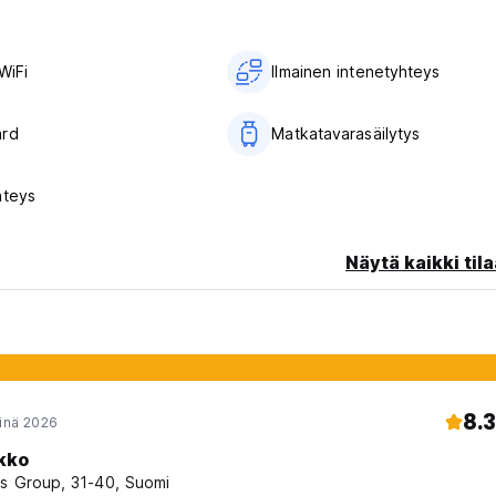
tä ja avuliaasta asenteestamme ja olemme aina valmiita antamaan
tamme, pubeista, klubeista, ravintoloista ja paikallisista yrityksist
WiFi
Ilmainen intenetyhteys
ta meiltä
jon portaita eikä hissiä - valmistaudu kiipeämään!
ard
Matkatavarasäilytys
hteys
Näytä kaikki tila
8.3
einä 2026
kko
s Group, 31-40, Suomi