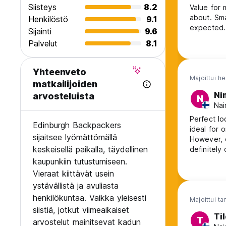
Siisteys
8.2
Value for 
about. Sma
Henkilöstö
9.1
expected.
Sijainti
9.6
Palvelut
8.1
Yhteenveto
Majoittui h
matkailijoiden
Ni
arvosteluista
N
Nai
Perfect lo
Edinburgh Backpackers
ideal for 
sijaitsee lyömättömällä
However, d
keskeisellä paikalla, täydellinen
definitely
kaupunkiin tutustumiseen.
Vieraat kiittävät usein
ystävällistä ja avuliasta
henkilökuntaa. Vaikka yleisesti
Majoittui t
siistiä, jotkut viimeaikaiset
Ti
T
arvostelut mainitsevat kadun