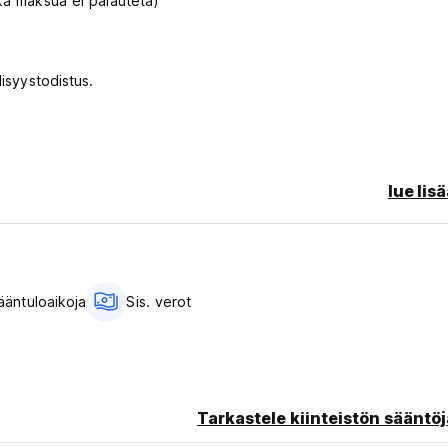
nka maksua ei palauteta)
isyystodistus.
lue lis
yhteyttä varauksen tekemiseksi. Huomaa, että jos varaat verkoss
majoituksesta tällaisilta ryhmiltä.
een. Tämä riippuu saatavuudesta.
sääntuloaikoja
Sis. verot
teissa.
tilaa polkupyörille.
Tarkastele kiinteistön sääntöj
nnattu nuorille ja lapsenmielisille reppureissaajille, jotka haluav
ennusta, jotka koostuvat erilaisista makuusaleista ja yksityishuoneis