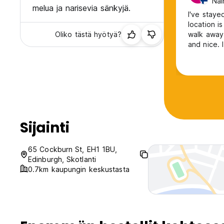
Nai
melua ja narisevia sänkyjä.
I've staye
location i
Oliko tästä hyötyä?
walk away! The staff is very helpfull and friendly and all the faciliti
and nice. 
Sijainti
65 Cockburn St, EH1 1BU,
Edinburgh, Skotlanti
0.7km kaupungin keskustasta