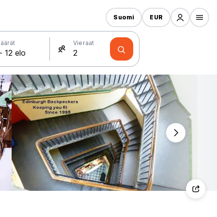
Suomi
EUR
äärät
Vieraat