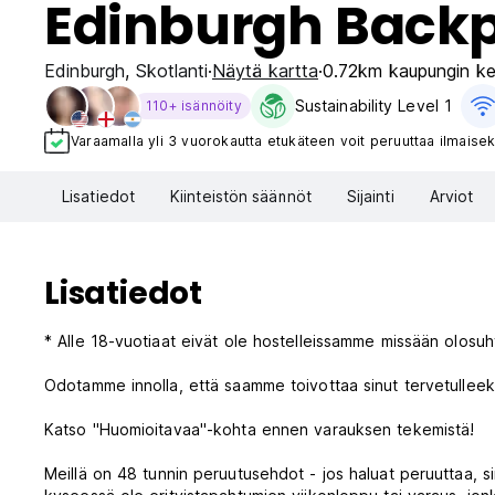
Edinburgh Back
Edinburgh
,
Skotlanti
Näytä kartta
0.72km kaupungin ke
Sustainability Level 1
110+ isännöity
Varaamalla yli 3 vuorokautta etukäteen voit peruuttaa ilmaisek
Lisatiedot
Kiinteistön säännöt
Sijainti
Arviot
Lisatiedot
* Alle 18-vuotiaat eivät ole hostelleissamme missään olosuh
Odotamme innolla, että saamme toivottaa sinut tervetullee
Katso "Huomioitavaa"-kohta ennen varauksen tekemistä!
Meillä on 48 tunnin peruutusehdot - jos haluat peruuttaa, si