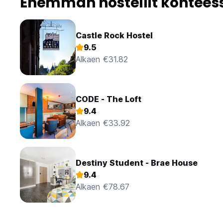
Enemmän hostellit kohtees
Castle Rock Hostel
9.5
Alkaen €31.82
CODE - The Loft
9.4
Alkaen €33.92
Destiny Student - Brae House
9.4
Alkaen €78.67