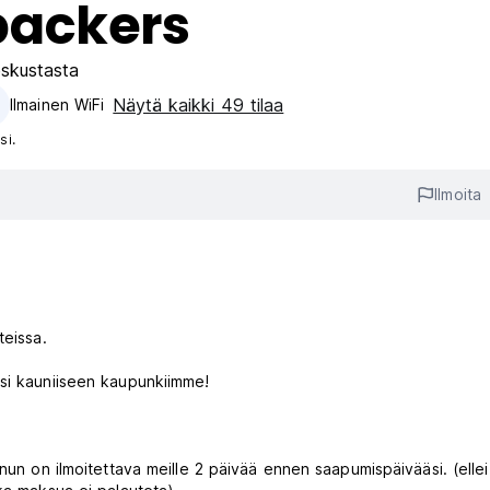
packers
skustasta
Näytä kaikki 49 tilaa
Ilmainen WiFi
si.
Ilmoita
teissa.
ksi kauniiseen kaupunkiimme!
nun on ilmoitettava meille 2 päivää ennen saapumispäivääsi. (ellei