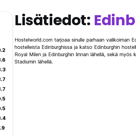
Lisätiedot:
Edin
Hostelworld.com tarjoaa sinulle parhaan valikoiman Ed
hostelleista Edinburghissa ja katso Edinburghin hostell
9.2
Royal Milen ja Edinburghin linnan lähellä, sekä myös 
8.6
Stadiumin lähellä.
8.3
8.7
8.7
9.5
9.5
8.4
.9