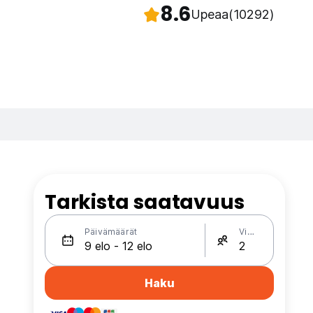
8.6
Upeaa
(10292)
Tarkista saatavuus
Päivämäärät
Vieraat
Haku