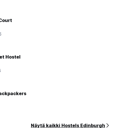
Court
6
et Hostel
6
Backpackers
8
Näytä kaikki Hostels Edinburgh