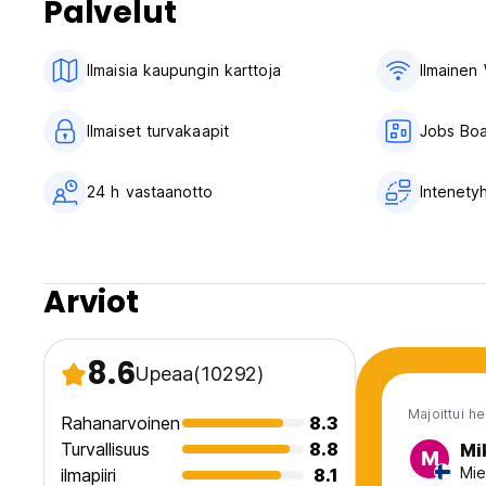
Palvelut
Edinburghin parhaalla paikalla! Olemme ylpeitä ystävällises
suosituksia suosikkinähtävyyksistämme, historiallisista kohteis
Ilmaisia ​​kaupungin karttoja
Ilmainen 
Selaa alas ja lue *huomioon otettavat asiat* ennen varaamis
*Rakennustemme historiallisen luonteen vuoksi meillä on pal
Ilmaiset turvakaapit
Jobs Bo
*Kaupungin paras sijainti
*Lokerot saatavilla kaikissa makuusaleissa
24 h vastaanotto
Intenety
Arviot
8.6
Upeaa
(10292)
Majoittui h
Rahanarvoinen
8.3
Turvallisuus
8.8
Mi
M
Mie
ilmapiiri
8.1