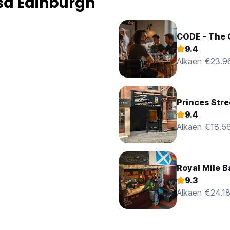
sa Edinburgh
CODE - The 
9.4
Alkaen €23.9
Princes Stre
9.4
Alkaen €18.5
Royal Mile 
9.3
Alkaen €24.1