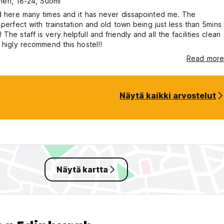
nen, 18-24, Suomi
d here many times and it has never dissapointed me. The
s perfect with trainstation and old town being just less than 5mins
es clean
I higly recommend this hostel!!
Read more
Näytä kaikki arvostelut
Näytä kartta