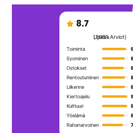
8.7
Upeaa
(3081 Arviot)
Toiminta
Syominen
Ostokset
Rentoutuminen
Liikenne
Kiertoajelu
Kulttuuri
Yöelämä
Rahanarvoinen
7