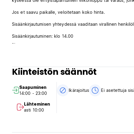
kyseessä ole erityistapahtumien viikonloppu tai varaus, jo
Jos et saavu paikalle, veloitetaan koko hinta.
Sisäänkirjautumisen yhteydessä vaaditaan virallinen henkilöll
Sisäänkirjautuminen: klo 14.00
Uloskirjautuminen: ennen klo 10.00
*Yli 8 hengen ryhmävarausten on otettava meihin suoraan 
ryhmälle, varauksesi peruuntuu.
Kiinteistön säännöt
* Emme hyväksy polttareita ja pidätämme oikeuden kieltäytyä 
Saapuminen
* Emme voi taata, että ryhmät majoitetaan samaan huonees
Ikärajoitus
Ei asetettuja si
14:00 - 23:00
* Alle 18-vuotiaat eivät ole hostelleissamme missään olosuh
Lähteminen
asti 10:00
* Huomaathan, että Edinburgh Backpackersilla ei ole säilytys
Edinburgh Backpackers Hostel on hauska hostelli, joka on suu
nauttia olostaan ​​Edinburghissa. Meillä on neljä erillistä rak