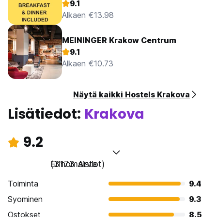
9.1
Alkaen €13.98
MEININGER Krakow Centrum
9.1
Alkaen €10.73
Näytä kaikki Hostels Krakova
Lisätiedot:
Krakova
9.2
Erinomaista
(3173 Arviot)
Toiminta
9.4
Syominen
9.3
Ostokset
8.5