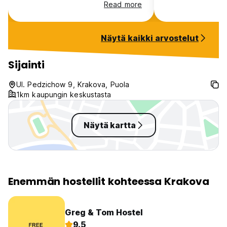
armeijatyyliset sängyt, jotka
usable. Some guy
Read more
kääntyessä pitää todella kovaa
stayed extra nigh
meteliä - dormin parkettilattian alla
and one of the s
ilmeisesti kosteusvauriota, koska
came to talk abou
Näytä kaikki arvostelut
natisee jokaisella askeleella.
and ended up wa
whole room...
Sijainti
Ul. Pedzichow 9, Krakova, Puola
1km kaupungin keskustasta
Näytä kartta
Enemmän hostellit kohteessa Krakova
Greg & Tom Hostel
9.5