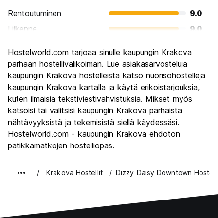
Rentoutuminen
9.0
Liikenne
9.0
Kiertoajelu
9.4
Hostelworld.com tarjoaa sinulle kaupungin Krakova
Kulttuuri
9.6
parhaan hostellivalikoiman. Lue asiakasarvosteluja
Yöelämä
kaupungin Krakova hostelleista katso nuorisohostelleja
9.0
kaupungin Krakova kartalla ja käytä erikoistarjouksia,
Rahanarvoinen
9.5
kuten ilmaisia tekstiviestivahvistuksia. Mikset myös
katsoisi tai valitsisi kaupungin Krakova parhaista
nähtävyyksistä ja tekemisistä siellä käydessäsi.
Hostelworld.com - kaupungin Krakova ehdoton
patikkamatkojen hostelliopas.
Krakova Hostellit
Dizzy Daisy Downtown Hostel