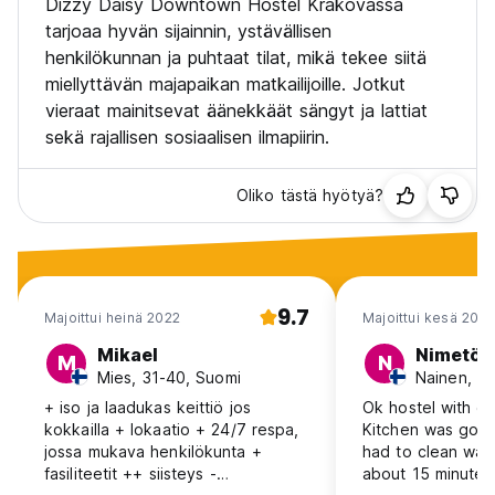
Dizzy Daisy Downtown Hostel Krakovassa
***100 % kokonaissummasta, jos EI NÄYTÄ
tarjoaa hyvän sijainnin, ystävällisen
henkilökunnan ja puhtaat tilat, mikä tekee siitä
miellyttävän majapaikan matkailijoille. Jotkut
KIINNOITKO SINUA Auschwitz-Birkenaun ja Wieliczkan
vieraat mainitsevat äänekkäät sängyt ja lattiat
suolakaivoksen retkistä?
Useimmat Krakovassa vierailevat turistit aikovat vierailla
sekä rajallisen sosiaalisen ilmapiirin.
Auschwitz-Birkenaun museossa ja Wieliczkan
suolakaivoksessa. Tällä hetkellä Covid-19-säännösten ja
Oliko tästä hyötyä?
rajoitetun saatavuuden vuoksi pääsy näille sivustoille on
rajoitettu ja vaatii hyvin usein ennakkovarauksen. Siksi,
täyttääksemme vieraidemme odotukset, tarjoamme
mahdollisuuden ostaa etukäteen järjestettyjä retkiä
Auschwitz-Birkenaun museoon ja Wieliczkan
suolakaivokselle. Yhteistyökumppanimme on yksi
9.7
Majoittui heinä 2022
Majoittui kesä 2017
suurimmista paikallisista matkanjärjestäjistä, ja matkan
ostaminen etukäteen takaa sinulle mahdollisuuden vierailla
Mikael
Nimetön
M
N
jossakin näistä paikoista.
Mies, 31-40, Suomi
Nainen, 1
Varaa matka napsauttamalla alla olevaa linkkiä:
+ iso ja laadukas keittiö jos
Ok hostel with gr
www.seerakow.com (Auto-translated from original language)
kokkailla + lokaatio + 24/7 respa,
Kitchen was good 
jossa mukava henkilökunta +
had to clean wate
fasiliteetit ++ siisteys -
about 15 minutes