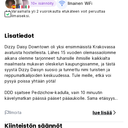
Ilmainen WiFi
10+ isännöity
Varaamalla yli 2 vuorokautta etukäteen voit peruuttaa
ilmaiseksi.
Lisatiedot
Dizzy Daisy Downtown oli yksi ensimmäisistä Krakovassa
avatuista hostelleista. Lähes 15 vuoden olemassaolomme
aikana olemme tarjonneet tuhansille ihmisille kaikkialta
maailmasta mukavan oleskelun kaupungissamme, ja tästä
syystä Dizzy Daisyn suosio ja tunnettu nimi turistien ja
reppumatkailijoiden keskuudessa. Tule meille, etkä voi
pysyä poissa yhtään yötä!
DDD sijaitsee Pedzichow-kadulla, vain 10 minuutin
kävelymatkan päässä pääset pääaukiolle. Sama etäisyys
erottaa meidät pääjuna- ja linja-autoasemalta. Dizzy Daisy
sijaitsee 1900-luvun kaksikerroksisessa kerrostalossa, joka
lue lisää
Ilmoita
on täysin kunnostettu ja on moderni ja toimiva.
Kiinteistön säännöt
Dizzy Daisy Downtownissa tarjoamme: studioita (kahden