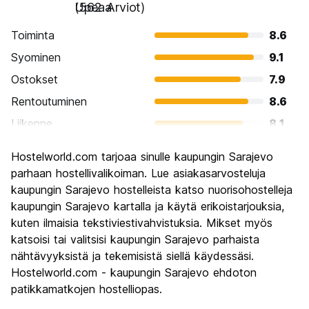
Upeaa
(562 Arviot)
Toiminta
8.6
Syominen
9.1
Ostokset
7.9
Rentoutuminen
8.6
Liikenne
8.1
Kiertoajelu
8.9
Hostelworld.com tarjoaa sinulle kaupungin Sarajevo
Kulttuuri
9.3
parhaan hostellivalikoiman. Lue asiakasarvosteluja
Yöelämä
kaupungin Sarajevo hostelleista katso nuorisohostelleja
8.0
kaupungin Sarajevo kartalla ja käytä erikoistarjouksia,
Rahanarvoinen
9.3
kuten ilmaisia tekstiviestivahvistuksia. Mikset myös
katsoisi tai valitsisi kaupungin Sarajevo parhaista
nähtävyyksistä ja tekemisistä siellä käydessäsi.
Hostelworld.com - kaupungin Sarajevo ehdoton
patikkamatkojen hostelliopas.