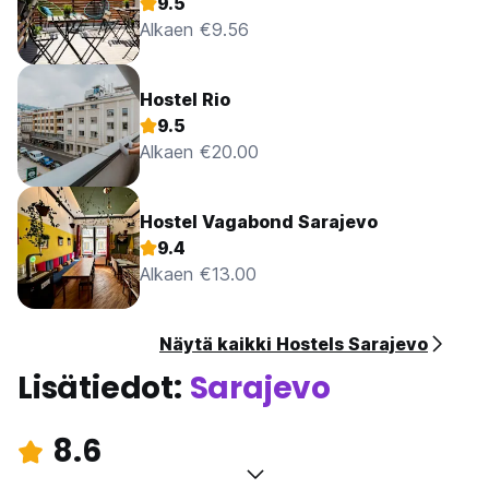
9.5
Alkaen €9.56
Hostel Rio
9.5
Alkaen €20.00
Hostel Vagabond Sarajevo
9.4
Alkaen €13.00
Näytä kaikki Hostels Sarajevo
Lisätiedot:
Sarajevo
8.6