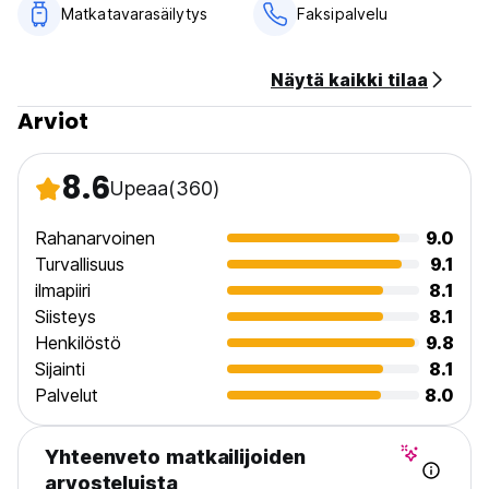
Matkatavarasäilytys
Faksipalvelu
Näytä kaikki tilaa
Arviot
8.6
Upeaa
(360)
Rahanarvoinen
9.0
Turvallisuus
9.1
ilmapiiri
8.1
Siisteys
8.1
Henkilöstö
9.8
Sijainti
8.1
Palvelut
8.0
Yhteenveto matkailijoiden
arvosteluista