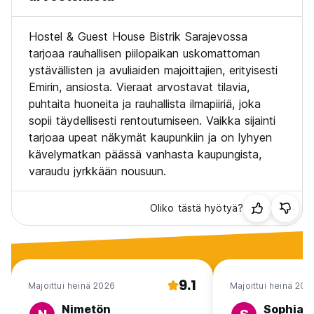
Hostel & Guest House Bistrik Sarajevossa
tarjoaa rauhallisen piilopaikan uskomattoman
ystävällisten ja avuliaiden majoittajien, erityisesti
Emirin, ansiosta. Vieraat arvostavat tilavia,
puhtaita huoneita ja rauhallista ilmapiiriä, joka
sopii täydellisesti rentoutumiseen. Vaikka sijainti
tarjoaa upeat näkymät kaupunkiin ja on lyhyen
kävelymatkan päässä vanhasta kaupungista,
varaudu jyrkkään nousuun.
Oliko tästä hyötyä?
9.1
Majoittui heinä 2026
Majoittui heinä 202
Nimetön
Sophia