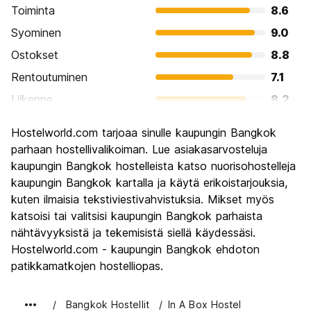
Toiminta
8.6
Syominen
9.0
Ostokset
8.8
Rentoutuminen
7.1
Liikenne
8.2
Kiertoajelu
8.7
Hostelworld.com tarjoaa sinulle kaupungin Bangkok
Kulttuuri
8.8
parhaan hostellivalikoiman. Lue asiakasarvosteluja
Yöelämä
kaupungin Bangkok hostelleista katso nuorisohostelleja
8.6
kaupungin Bangkok kartalla ja käytä erikoistarjouksia,
Rahanarvoinen
8.6
kuten ilmaisia tekstiviestivahvistuksia. Mikset myös
katsoisi tai valitsisi kaupungin Bangkok parhaista
nähtävyyksistä ja tekemisistä siellä käydessäsi.
Hostelworld.com - kaupungin Bangkok ehdoton
patikkamatkojen hostelliopas.
Bangkok Hostellit
In A Box Hostel