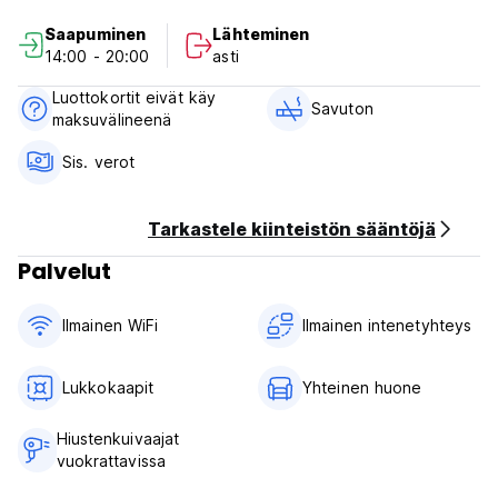
Saapuminen
Lähteminen
14:00 - 20:00
asti
Luottokortit eivät käy
Savuton
maksuvälineenä
Sis. verot
Tarkastele kiinteistön sääntöjä
Palvelut
Ilmainen WiFi
Ilmainen intenetyhteys
Lukkokaapit
Yhteinen huone
Hiustenkuivaajat
vuokrattavissa