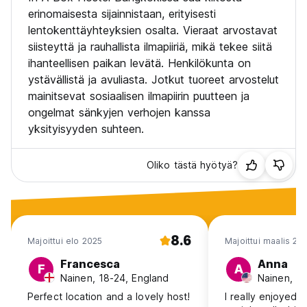
erinomaisesta sijainnistaan, erityisesti
lentokenttäyhteyksien osalta. Vieraat arvostavat
siisteyttä ja rauhallista ilmapiiriä, mikä tekee siitä
ihanteellisen paikan levätä. Henkilökunta on
ystävällistä ja avuliasta. Jotkut tuoreet arvostelut
mainitsevat sosiaalisen ilmapiirin puutteen ja
ongelmat sänkyjen verhojen kanssa
yksityisyyden suhteen.
Oliko tästä hyötyä?
8.6
Majoittui elo 2025
Majoittui maalis 20
Francesca
Anna
F
A
Nainen, 18-24, England
Nainen, 1
Perfect location and a lovely host!
I really enjoyed th