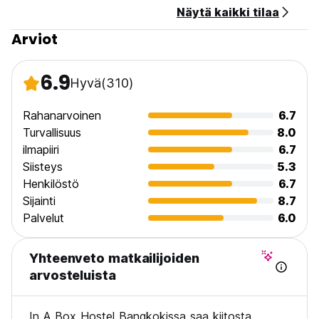
Näytä kaikki tilaa
Arviot
6.9
Hyvä
(310)
Rahanarvoinen
6.7
Turvallisuus
8.0
ilmapiiri
6.7
Siisteys
5.3
Henkilöstö
6.7
Sijainti
8.7
Palvelut
6.0
Yhteenveto matkailijoiden
arvosteluista
In A Box Hostel Bangkokissa saa kiitosta