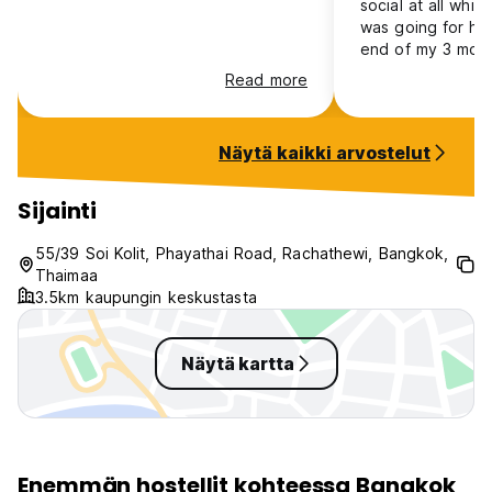
social at all whic
was going for hah
end of my 3 month
wanted a place to
Read more
before my long j
was so clean and 
was very kind and
Näytä kaikki arvostelut
little place. If yo
quiet and very cl
recharge, this pl
Sijainti
55/39 Soi Kolit, Phayathai Road, Rachathewi, Bangkok,
Thaimaa
3.5km kaupungin keskustasta
Näytä kartta
Enemmän hostellit kohteessa Bangkok