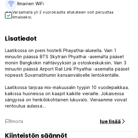
Ilmainen WiFi
Varaamalla yli 2 vuorokautta etukäteen voit peruuttaa
ilmaiseksi.
Lisatiedot
Laatikossa on pieni hostelli Phayathai-alueella. Vain 1
minuutin päässä BTS Skytrain Phyathai -asemalta pääset
moniin Bangkokin nähtävyyksiin ja ostoskeskuksiin. Vain 3
minuutin päässä Airport Rail Link Phyathai -asemalta pääset
nopeasti Suvarnabhumin kansainväliselle lentokentälle.
Laatikossa tarjoaa mix-makuusalin tyypin 10 vuodepaikkaa.
kaikissa huoneissa on kaapit kaikille vieraille. Jokaisessa
sängyssä on henkilökohtainen lukuvalo. Vieraamme voivat
rentoutua aulassa
Ystävällinen henkilökuntamme on valmiina auttamaan sinua
lue lisää
Ilmoita
tutustumaan Bangkokiin. (Auto-translated from original
language)
Kiinteistön säännöt