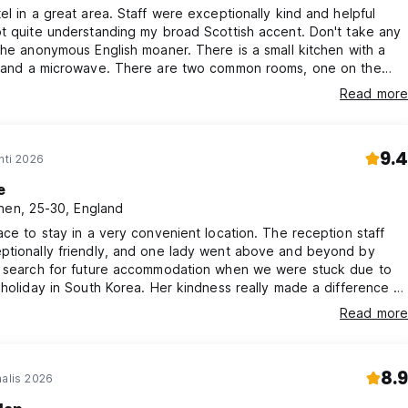
el in a great area. Staff were exceptionally kind and helpful
t quite understanding my broad Scottish accent. Don't take any
the anonymous English moaner. There is a small kitchen with a
e and a microwave. There are two common rooms, one on the
or and one on the first. Theres also a small sun terrace. You can
Read more
es for 1000krw you can dry in the dryer for 3000krw but i just
up on the sun terrace. There is a drying rack up there.
9.4
hti 2026
e
nen, 25-30, England
ace to stay in a very convenient location. The reception staff
ptionally friendly, and one lady went above and beyond by
s search for future accommodation when we were stuck due to
 holiday in South Korea. Her kindness really made a difference to
ience.
Read more
8.9
aalis 2026