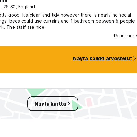
dan
i, 25-30, England
etty good. It's clean and tidy however there is nearly no social
hings, beds could use curtains and 1 bathroom between 8 people
rk. The staff are nice.
Read more
Näytä kaikki arvostelut
Näytä kartta