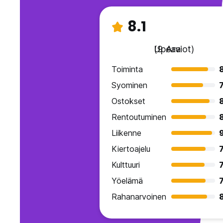
8.1
Upeaa
(9 Arviot)
Toiminta
Syominen
7
Ostokset
Rentoutuminen
Liikenne
Kiertoajelu
7
Kulttuuri
7
Yöelämä
7
Rahanarvoinen