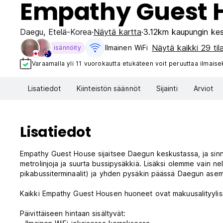
Empathy Guest 
Daegu
,
Etelä-Korea
Näytä kartta
3.12km kaupungin ke
Näytä kaikki 29 til
Ilmainen WiFi
isännöity
Varaamalla yli 11 vuorokautta etukäteen voit peruuttaa ilmaisek
Lisatiedot
Kiinteistön säännöt
Sijainti
Arviot
Lisatiedot
Empathy Guest House sijaitsee Daegun keskustassa, ja sinne 
metrolinjoja ja suurta bussipysäkkiä. Lisäksi olemme vain
pikabussiterminaalit) ja yhden pysäkin päässä Daegun asema
Kaikki Empathy Guest Housen huoneet ovat makuusalityylisiä, 
Päivittäiseen hintaan sisältyvät: