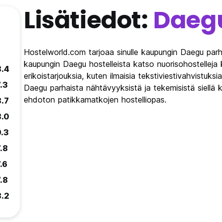
Lisätiedot:
Daeg
Hostelworld.com tarjoaa sinulle kaupungin Daegu parha
kaupungin Daegu hostelleista katso nuorisohostelleja 
8.4
erikoistarjouksia, kuten ilmaisia tekstiviestivahvistuksi
.3
Daegu parhaista nähtävyyksistä ja tekemisistä siell
ehdoton patikkamatkojen hostelliopas.
8.7
8.0
9.3
.8
.6
.8
8.2