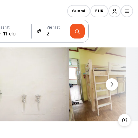
Suomi
EUR
äärät
Vieraat