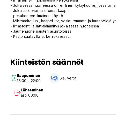
- Ilmainen WiFi jokaisessa kerroksessa
- Jokaisessa huoneessa on erillinen kylpyhuone, jossa on 
- Jokaiselle vieraalle omat kaapit
- pesukoneen ilmainen käyttö
- Mikroaaltouuni, kaapeli-tv, vesiautomaatti ja lautapelejä
- Ilmastointi ja lattialämmitys jokaisessa huoneessa
- Jauhehuone naisten asuntoloissa
- Katto saatavilla 5. kerroksessa
- Sisään ja poistu aina turvallisesti näppäimistöllä lukitun 
Kiinteistön säännöt
Saapuminen
Sis. verot
15:00 - 22:00
Lähteminen
asti 00:00