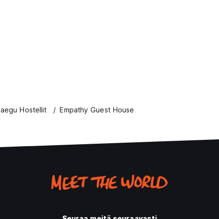
aegu Hostellit
Empathy Guest House
Seuraa meitä seuraavasti