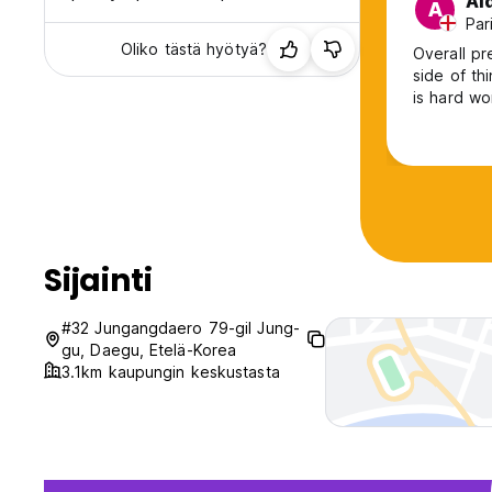
Ai
A
Par
Oliko tästä hyötyä?
Overall pr
side of t
is hard wo
Sijainti
#32 Jungangdaero 79-gil Jung-
gu, Daegu, Etelä-Korea
3.1km kaupungin keskustasta