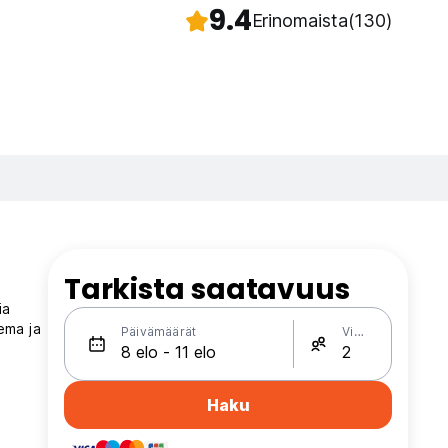
9.4
Erinomaista
(130)
Tarkista saatavuus
ia
ema ja
Päivämäärät
Vieraat
Haku