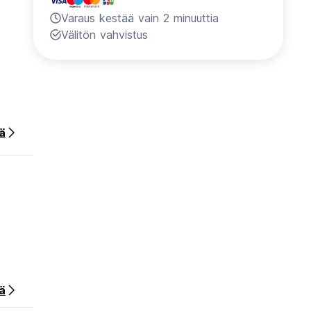
Varaus kestää vain 2 minuuttia
Välitön vahvistus
ää
ä