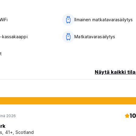
WiFi
Ilmainen matkatavarasäilytys
-kassakaappi
Matkatavarasäilytys
t
Näytä kaikki tila
10
einä 2026
rk
s, 41+, Scotland