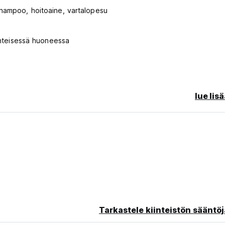
shampoo, hoitoaine, vartalopesu
 yhteisessä huoneessa
oven kautta (Auto-translated from original language)
lue lis
Tarkastele kiinteistön sääntöj