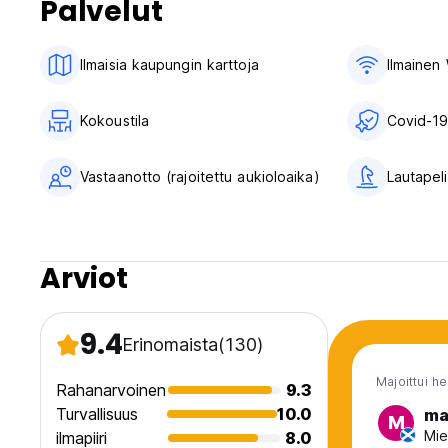
Palvelut
Ilmaisia ​​kaupungin karttoja
Ilmainen 
Kokoustila
Covid-19
Vastaanotto (rajoitettu aukioloaika)
Lautapeli
Arviot
9.4
Erinomaista
(130)
Majoittui h
Rahanarvoinen
9.3
Turvallisuus
10.0
ma
M
Mie
ilmapiiri
8.0