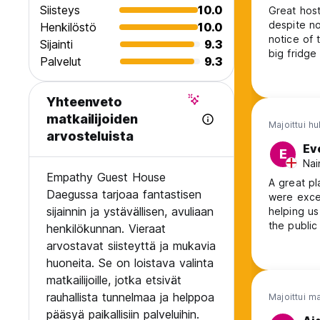
Siisteys
10.0
Great host
despite no
Henkilöstö
10.0
notice of 
Sijainti
9.3
big fridg
Palvelut
9.3
ground flo
wash cloth
hung them 
Yhteenveto
matkailijoiden
Majoittui hu
arvosteluista
Ev
E
Nai
Empathy Guest House
A great pl
Daegussa tarjoaa fantastisen
were exce
sijainnin ja ystävällisen, avuliaan
helping u
the public
henkilökunnan. Vieraat
our exper
arvostavat siisteyttä ja mukavia
huoneita. Se on loistava valinta
matkailijoille, jotka etsivät
rauhallista tunnelmaa ja helppoa
Majoittui m
pääsyä paikallisiin palveluihin.