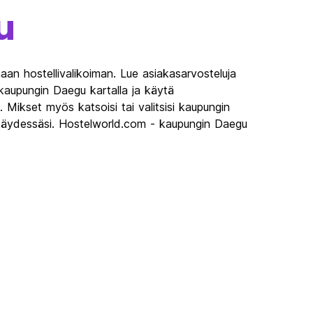
u
an hostellivalikoiman. Lue asiakasarvosteluja
kaupungin Daegu kartalla ja käytä
a. Mikset myös katsoisi tai valitsisi kaupungin
ä käydessäsi. Hostelworld.com - kaupungin Daegu