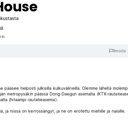
House
skustasta
aa
si.
Ilmoita
pääsee helposti julkisilla kulkuvälineillä. Olemme lähellä molemp
 neljän metropysäkin päässä Dong-Daegun asemalta (KTX-rautatieas
lta (hitaampi rautatieasema).
ja niissä on kerrossängyt, ja ne on erotettu miehille ja naisille.