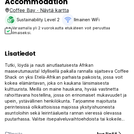
Accommodation
Coffee Bay · Näytä kartta
Sustainability Level 2
Ilmainen WiFi
Varaamalla yli 2 vuorokautta etukäteen voit peruuttaa
ilmaiseksi.
Lisatiedot
Tutki, löydä ja nauti ainutlaatuisesta Afrikan
maaseutumausta! Idyllisellä paikalla rannalla sijaitseva Coffee
Shack on yksi Etelä-Afrikan parhaista paikoista, jossa voit
kokea elämäntavan, joka on kaukana länsimaisesta
kulttuurista. Meillä on maine hauskana, hyvää vastinetta
rahoittavana hostellina, jossa on erinomaiset mukavuudet ja
upein, ystävällinen henkilökunta. Tarjoamme majoitusta
perinteisissä olkikattoisissa majoissa yksityishuoneista
asuntoloihin sekä leirintäalueita rannan vieressä olevassa
puutarhassa. Valitse itsepalveluvaihtoehdoista tai kokeile
herkullisia aterioitamme ilmaisella "potjie"-aterialla joka
sunnuntai-ilta. Sään ja valtameren salliessa voit nauttia
Ilmoita