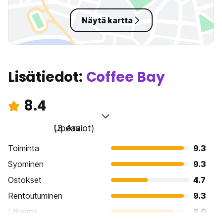
Näytä kartta
Lisätiedot:
Coffee Bay
8.4
Upeaa
(3 Arviot)
Toiminta
9.3
Syominen
9.3
Ostokset
4.7
Rentoutuminen
9.3
Liikenne
8.0