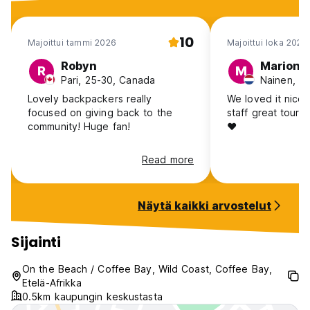
10
Majoittui tammi 2026
Majoittui loka 2025
Robyn
Marion
R
M
Pari, 25-30, Canada
Nainen, 41
Lovely backpackers really
We loved it nice 
focused on giving back to the
staff great tour 
community! Huge fan!
❤️
Read more
Näytä kaikki arvostelut
Sijainti
On the Beach / Coffee Bay, Wild Coast, Coffee Bay,
Etelä-Afrikka
0.5km kaupungin keskustasta