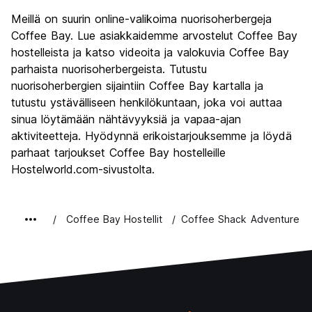
Kiertoajelu
8.7
Meillä on suurin online-valikoima nuorisoherbergeja
Kulttuuri
9.3
Coffee Bay. Lue asiakkaidemme arvostelut Coffee Bay
Yöelämä
hostelleista ja katso videoita ja valokuvia Coffee Bay
7.3
parhaista nuorisoherbergeista. Tutustu
Rahanarvoinen
10.0
nuorisoherbergien sijaintiin Coffee Bay kartalla ja
tutustu ystävälliseen henkilökuntaan, joka voi auttaa
sinua löytämään nähtävyyksiä ja vapaa-ajan
aktiviteetteja. Hyödynnä erikoistarjouksemme ja löydä
parhaat tarjoukset Coffee Bay hostelleille
Hostelworld.com-sivustolta.
Coffee Bay Hostellit
Coffee Shack Adventure B