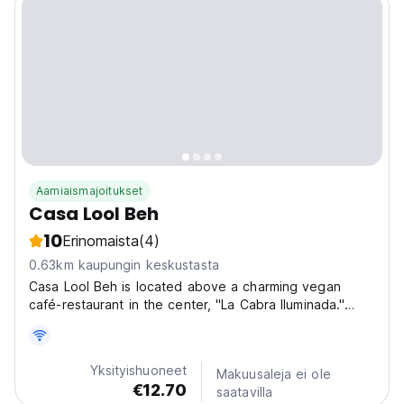
Aamiaismajoitukset
Casa Lool Beh
10
Erinomaista
(4)
0.63km kaupungin keskustasta
Casa Lool Beh is located above a charming vegan
café-restaurant in the center, "La Cabra Iluminada."
Enjoy this central accommodation, just a one block
walk from the Parroquia de San Miguel, on one of the
main streets in the area. Decorated in a boho style,...
Yksityishuoneet
Makuusaleja ei ole
€12.70
saatavilla