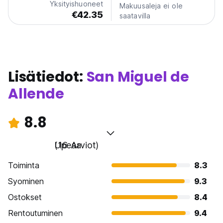
Yksityishuoneet
Makuusaleja ei ole
€42.35
saatavilla
Lisätiedot:
San Miguel de
Allende
8.8
Upeaa
(16 Arviot)
Toiminta
8.3
Syominen
9.3
Ostokset
8.4
Rentoutuminen
9.4