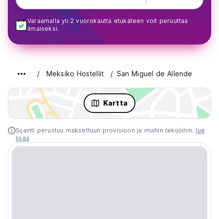
Varaamalla yli 2 vuorokautta etukäteen voit peruuttaa
ilmaiseksi.
Meksiko Hostellit
San Miguel de Allende
Kartta
Sijainti perustuu maksettuun provisioon ja muihin tekijöihin.
lue
lisää