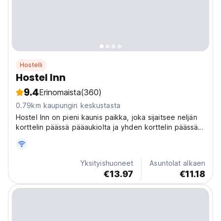
Hostelli
Hostel Inn
9.4
Erinomaista
(360)
0.79km kaupungin keskustasta
Hostel Inn on pieni kaunis paikka, joka sijaitsee neljän
korttelin päässä pääaukiolta ja yhden korttelin päässä
käsityöläistorilta.
Yksityishuoneet
Asuntolat alkaen
€13.97
€11.18