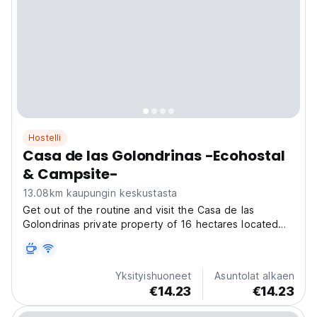
Hostelli
Casa de las Golondrinas -Ecohostal
& Campsite-
13.08km kaupungin keskustasta
Get out of the routine and visit the Casa de las
Golondrinas private property of 16 hectares located
just 17 km 20 minutes from San Miguel de Allende, a
world heritage site and on the historic Indian Chapel
Route or The old royal inland road. In addition...
Yksityishuoneet
Asuntolat alkaen
€14.23
€14.23