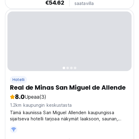
€54.62
saatavilla
Hotelli
Real de Minas San Miguel de Allende
8.0
Upeaa
(3)
1.2km kaupungin keskustasta
Tämä kauniissa San Miguel Allenden kaupungissa
sijaitseva hotelli tarjoaa näkymät laaksoon, saunan,
kuntokeskuksen ja hierontapalvelun. Spa- ja wellness-
keskus on käytettävissä pariskunnille ja liikemiehille.