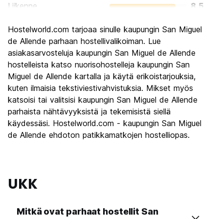
Liikenne
8.5
Kiertoajelu
9.3
Hostelworld.com tarjoaa sinulle kaupungin San Miguel
Kulttuuri
9.5
de Allende parhaan hostellivalikoiman. Lue
Yöelämä
asiakasarvosteluja kaupungin San Miguel de Allende
7.9
hostelleista katso nuorisohostelleja kaupungin San
Rahanarvoinen
8.8
Miguel de Allende kartalla ja käytä erikoistarjouksia,
kuten ilmaisia tekstiviestivahvistuksia. Mikset myös
katsoisi tai valitsisi kaupungin San Miguel de Allende
parhaista nähtävyyksistä ja tekemisistä siellä
käydessäsi. Hostelworld.com - kaupungin San Miguel
de Allende ehdoton patikkamatkojen hostelliopas.
UKK
Mitkä ovat parhaat hostellit San