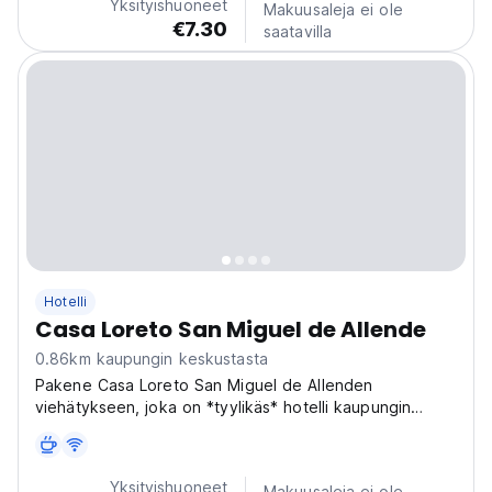
Yksityishuoneet
Makuusaleja ei ole
€7.30
saatavilla
Hotelli
Casa Loreto San Miguel de Allende
0.86km kaupungin keskustasta
Pakene Casa Loreto San Miguel de Allenden
viehätykseen, joka on *tyylikäs* hotelli kaupungin
vilkkaassa sydämessä, Loreto-kadulla
käsityömarkkinoiden vieressä. Uppoudu
*kodikkaaseen* tunnelmaan ja löydä rauhallinen keidas
Yksityishuoneet
Makuusaleja ei ole