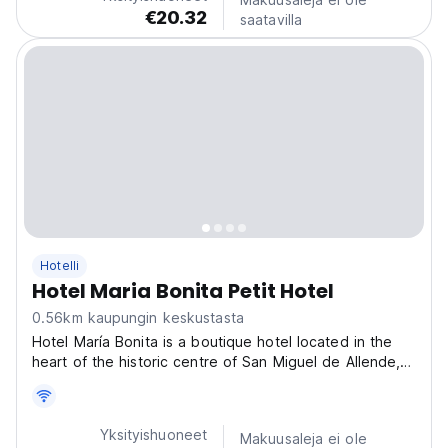
vain muutaman askeleen päässä tapahtumista....
€20.32
saatavilla
Hotelli
Hotel Maria Bonita Petit Hotel
0.56km kaupungin keskustasta
Hotel María Bonita is a boutique hotel located in the
heart of the historic centre of San Miguel de Allende,
just a few steps from the Parish Church of San Miguel
Arcángel, surrounded by restaurants, galleries and the
best cultural life the city has to offer....
Yksityishuoneet
Makuusaleja ei ole