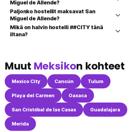
Miguel de Allende?
Paljonko hostellit maksavat San
Miguel de Allende?
Mikä on halvin hostelli ##CITY tänä
iltana?
Muut
Meksiko
n kohteet
Mexico City
Cancún
Tulum
Playa del Carmen
Oaxaca
San Cristóbal de las Casas
Guadalajara
Merida