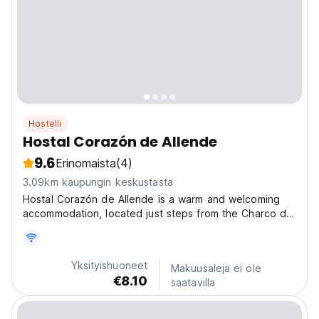
Hostelli
Hostal Corazón de Allende
9.6
Erinomaista
(4)
3.09km kaupungin keskustasta
Hostal Corazón de Allende is a warm and welcoming
accommodation, located just steps from the Charco del
Ingenio Botanical Garden, a 5-minute drive or shuttle
ride from Plaza La Luciérnaga, and 15 minutes from the
historic center. You'll be close to grocery...
Yksityishuoneet
Makuusaleja ei ole
€8.10
saatavilla