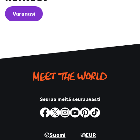
Varanasi
Seuraa meitä seuraavasti
Suomi
EUR