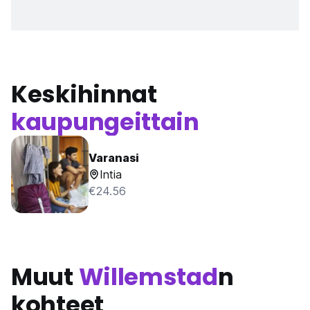
Keskihinnat
kaupungeittain
Varanasi
Intia
€24.56
Muut
Willemstad
n
kohteet