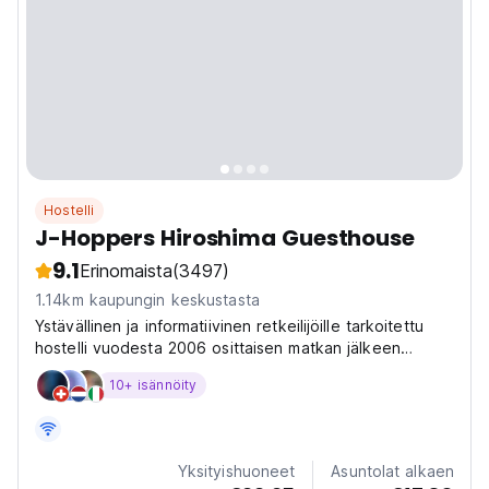
Hostelli
J-Hoppers Hiroshima Guesthouse
9.1
Erinomaista
(3497)
1.14km kaupungin keskustasta
Ystävällinen ja informatiivinen retkeilijöille tarkoitettu
hostelli vuodesta 2006 osittaisen matkan jälkeen
remontti pienestä japanilaisesta ryokanista. Useimmat
10+ isännöity
huoneet ovat perinteisiä tatami matot. 10 minuutin
kävelymatkan päässä A-Bomb Domesta ja kaupungin...
Yksityishuoneet
Asuntolat alkaen