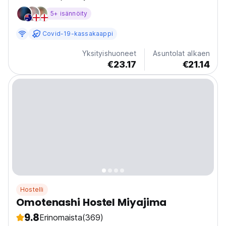
rentouttavasta yhteisestä keittiöstä.
5+ isännöity
Covid-19-kassakaappi
Yksityishuoneet
Asuntolat alkaen
€23.17
€21.14
Hostelli
Omotenashi Hostel Miyajima
9.8
Erinomaista
(369)