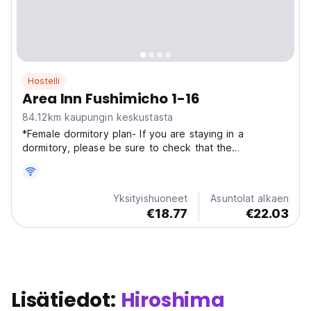
Hostelli
Area Inn Fushimicho 1-16
84.12km kaupungin keskustasta
*Female dormitory plan- If you are staying in a
dormitory, please be sure to check that the
accommodation selected at the time of reservation
matches your gender. If you mistakenly book a women-
only or men-only room, we may not be able to change
Yksityishuoneet
Asuntolat alkaen
your room...
€18.77
€22.03
Lisätiedot:
Hiroshima