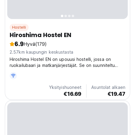
Hostelli
Hiroshima Hostel EN
6.9
Hyvä
(179)
2.57km kaupungin keskustasta
Hiroshima Hostel EN on upouusi hostelli, jossa on
ruokailubaari ja matkanjärjestäjät. Se on suunniteltu
kaikille matkailijoille, jotka etsivät paikallista kokemusta,
hauskoja ja ainutlaatuisia majoitusvaihtoehtoja.
Yksityishuoneet
Asuntolat alkaen
€16.69
€19.47