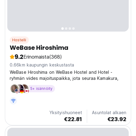
Hostelli
WeBase Hiroshima
9.2
Erinomaista
(368)
0.66km kaupungin keskustasta
WeBase Hiroshima on WeBase Hostel and Hotel -
ryhmän viides majoituspaikka, jota seuraa Kamakura,
5+ isännöity
Yksityishuoneet
Asuntolat alkaen
€22.81
€23.92