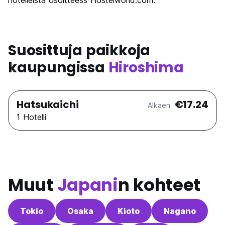
hotelleista osoitteess Hostelworld.com.
Suosittuja paikkoja
kaupungissa
Hiroshima
Hatsukaichi
€17.24
Alkaen
1 Hotelli
Muut
Japani
n kohteet
Tokio
Osaka
Kioto
Nagano