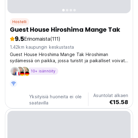
Hostelli
Guest House Hiroshima Mange Tak
9.5
Erinomaista
(111)
1.42km kaupungin keskustasta
Guest House Hiroshima Mange Tak Hiroshiman
sydämessä on paikka, jossa turistit ja paikalliset voivat
tavata, keskustella ja ystävystyä ilman epäröintiä tai
10+ isännöity
rajoituksia.
Asuntolat alkaen
Yksityisiä huoneita ei ole
€15.58
saatavilla