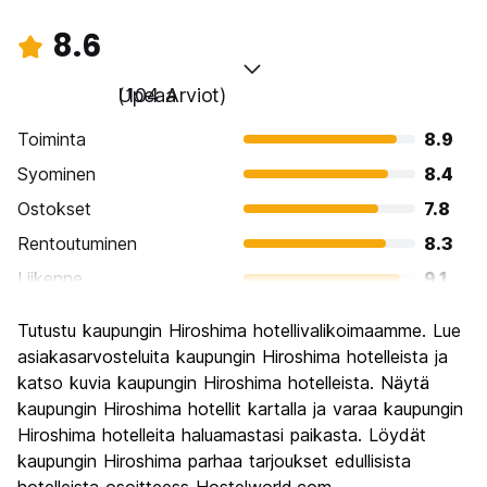
8.6
Upeaa
(104 Arviot)
Toiminta
8.9
Syominen
8.4
Ostokset
7.8
Rentoutuminen
8.3
Liikenne
9.1
Kiertoajelu
9.4
Tutustu kaupungin Hiroshima hotellivalikoimaamme. Lue
Kulttuuri
9.1
asiakasarvosteluita kaupungin Hiroshima hotelleista ja
Yöelämä
katso kuvia kaupungin Hiroshima hotelleista. Näytä
7.2
kaupungin Hiroshima hotellit kartalla ja varaa kaupungin
Rahanarvoinen
8.8
Hiroshima hotelleita haluamastasi paikasta. Löydät
kaupungin Hiroshima parhaa tarjoukset edullisista