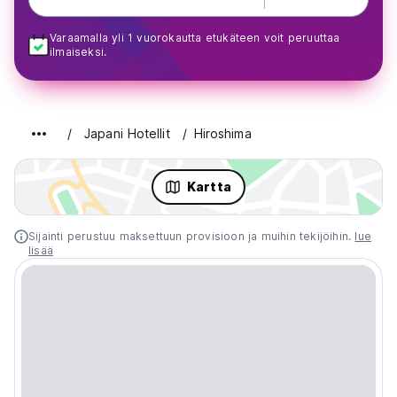
Varaamalla yli 1 vuorokautta etukäteen voit peruuttaa
ilmaiseksi.
Japani Hotellit
Hiroshima
Kartta
Sijainti perustuu maksettuun provisioon ja muihin tekijöihin.
lue
lisää