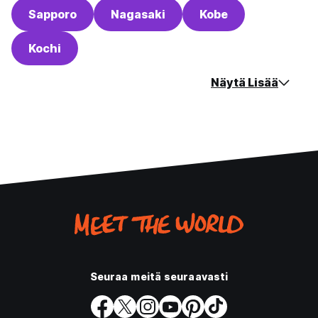
Sapporo
Nagasaki
Kobe
Kochi
Näytä Lisää
Seuraa meitä seuraavasti