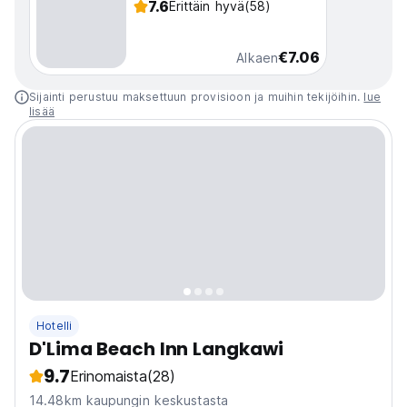
7.6
Erittäin hyvä
(58)
€7.06
Alkaen
Sijainti perustuu maksettuun provisioon ja muihin tekijöihin.
lue
lisää
Hotelli
D'Lima Beach Inn Langkawi
9.7
Erinomaista
(28)
14.48km kaupungin keskustasta