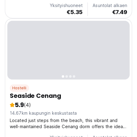
making it convenient for beachgoers and travellers
Yksityishuoneet
Asuntolat alkaen
exploring...
€5.35
€7.49
Hostelli
Seaside Cenang
5.9
(4)
14.67km kaupungin keskustasta
Located just steps from the beach, this vibrant and
well-maintained Seaside Cenang dorm offers the ideal
setting for both relaxation and adventure. With