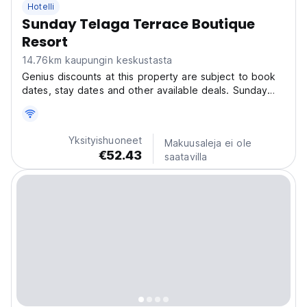
Hotelli
Sunday Telaga Terrace Boutique
Resort
14.76km kaupungin keskustasta
Genius discounts at this property are subject to book
dates, stay dates and other available deals. Sunday
Telaga Terrace Boutique Resort offers accommodation
in a quiet part of Pantai Cenang. Free WiFi is available
throughout the property and free private...
Yksityishuoneet
Makuusaleja ei ole
€52.43
saatavilla