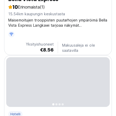
10
Erinomaista
(1)
15.54km kaupungin keskustasta
Maisemoitujen trooppisten puutarhojen ympäröimä Bella
Vista Express Langkawi tarjoaa näkymät
Andamaanienmerelle ja viihtyisiä huoneita, joissa on
ilmainen WiFi. Se tarjoaa merenrantaulkouima-altaan ja 3
ruokapaikkaa.
Yksityishuoneet
Makuusaleja ei ole
€8.56
saatavilla
Hotelli