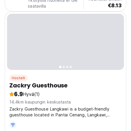
Yksityisiä huoneita ei ole
€8.13
saatavilla
Hostelli
Zackry Guesthouse
6.9
Hyvä
(1)
14.4km kaupungin keskustasta
Zackry Guesthouse Langkawi is a budget-friendly
guesthouse located in Pantai Cenang, Langkawi,
Malaysia. Situated along Jalan Bohor Tempoyak, it is
within a 10-minute walk to Pantai Cenang Beach,