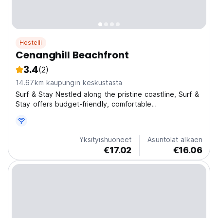
Hostelli
Cenanghill Beachfront
3.4
(2)
14.67km kaupungin keskustasta
Surf & Stay Nestled along the pristine coastline, Surf &
Stay offers budget-friendly, comfortable
accommodations just steps away from the sandy
shores. Designed for backpackers, solo travelers, and
groups, this beachfront dorm combines convenience,
Yksityishuoneet
Asuntolat alkaen
community,...
€17.02
€16.06