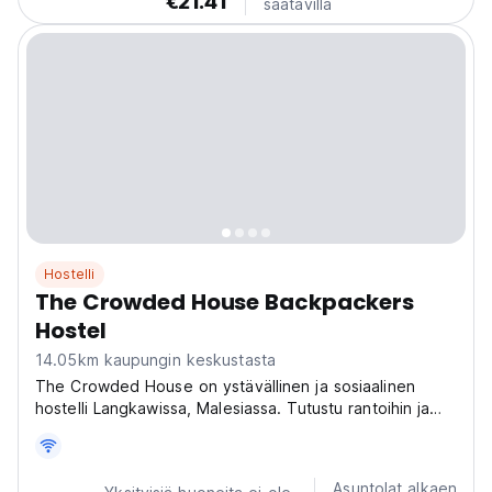
€21.41
saatavilla
Hostelli
The Crowded House Backpackers
Hostel
14.05km kaupungin keskustasta
The Crowded House on ystävällinen ja sosiaalinen
hostelli Langkawissa, Malesiassa. Tutustu rantoihin ja
sademetsiin, tapaa muita matkailijoita ja luo
unohtumattomia muistoja. (Auto-translated from original
language)
Asuntolat alkaen