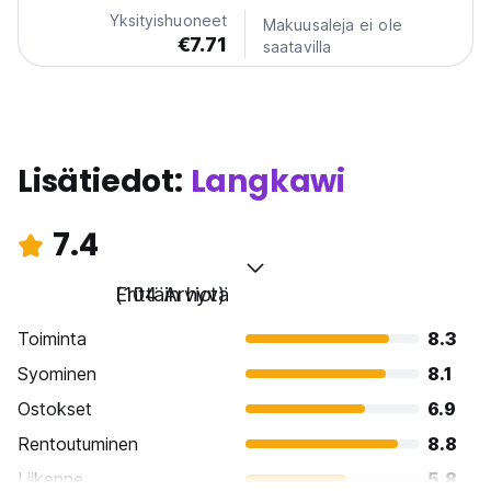
blend of relaxation and adventure. Imagine...
Yksityishuoneet
Makuusaleja ei ole
€7.71
saatavilla
Lisätiedot:
Langkawi
7.4
Erittäin hyvä
(104 Arviot)
Toiminta
8.3
Syominen
8.1
Ostokset
6.9
Rentoutuminen
8.8
Liikenne
5.8