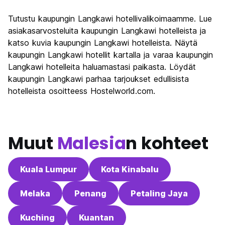
Kiertoajelu
7.5
Tutustu kaupungin Langkawi hotellivalikoimaamme. Lue
Kulttuuri
6.8
asiakasarvosteluita kaupungin Langkawi hotelleista ja
Yöelämä
katso kuvia kaupungin Langkawi hotelleista. Näytä
6.7
kaupungin Langkawi hotellit kartalla ja varaa kaupungin
Rahanarvoinen
7.5
Langkawi hotelleita haluamastasi paikasta. Löydät
kaupungin Langkawi parhaa tarjoukset edullisista
hotelleista osoitteess Hostelworld.com.
Muut
Malesia
n kohteet
Kuala Lumpur
Kota Kinabalu
Melaka
Penang
Petaling Jaya
Kuching
Kuantan