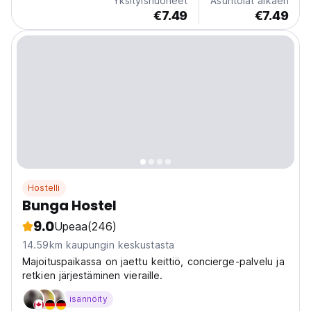
Yksityishuoneet
Asuntolat alkaen
€7.49
€7.49
Hostelli
Bunga Hostel
9.0
Upeaa
(246)
14.59km kaupungin keskustasta
Majoituspaikassa on jaettu keittiö, concierge-palvelu ja
retkien järjestäminen vieraille.
isännöity