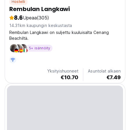
Hostelli
Rembulan Langkawi
8.6
Upeaa
(305)
14.31km kaupungin keskustasta
Rembulan Langkawi on suljettu kuuluisalta Cenang
Beachiltä.
5+ isännöity
Yksityishuoneet
Asuntolat alkaen
€10.70
€7.49