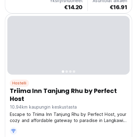
Yksityishuoneet
Asuntolat alkaen
spacious, shared dorm rooms featuring comfortable
€14.20
€16.91
bunk or single beds, this property caters to budget-
conscious...
Hostelli
Triima Inn Tanjung Rhu by Perfect
Host
10.94km kaupungin keskustasta
Escape to Triima Inn Tanjung Rhu by Perfect Host, your
cozy and affordable gateway to paradise in Langkawi!
Nestled in the serene Mukim Perangin area, just off
Jalan Durian, our vibrant hostel offers the perfect