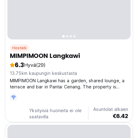
Hostelli
MIMPIMOON Langkawi
6.3
Hyvä
(29)
13.75km kaupungin keskustasta
MIMPIMOON Langkawi has a garden, shared lounge, a
terrace and bar in Pantai Cenang. The property is
located a 18-minute walk from Cenang Beach, 0.9 miles
from Underwater World Langkawi and 1.8 miles from
Laman Padi Langkawi. Free WiFi is available
Asuntolat alkaen
Yksityisiä huoneita ei ole
throughout...
€6.42
saatavilla