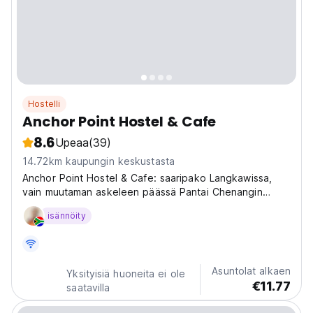
Hostelli
Anchor Point Hostel & Cafe
8.6
Upeaa
(39)
14.72km kaupungin keskustasta
Anchor Point Hostel & Cafe: saaripako Langkawissa,
vain muutaman askeleen päässä Pantai Chenangin
rannalta! Sosiaalinen hostelli, joka on täydellinen
isännöity
muistojen luomiseen ja muiden matkailijoiden
tapaamiseen. (Auto-translated from original language)
Asuntolat alkaen
Yksityisiä huoneita ei ole
€11.77
saatavilla