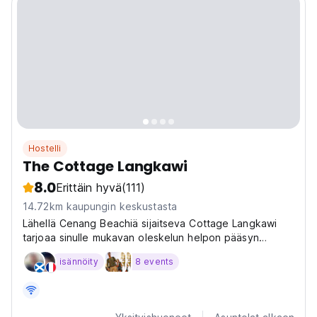
Hostelli
The Cottage Langkawi
8.0
Erittäin hyvä
(111)
14.72km kaupungin keskustasta
Lähellä Cenang Beachiä sijaitseva Cottage Langkawi
tarjoaa sinulle mukavan oleskelun helpon pääsyn
suosituille nähtävyyksille Langkawissa. Mahtava tilaisuus
isännöity
8 events
nauttia kaupungista!