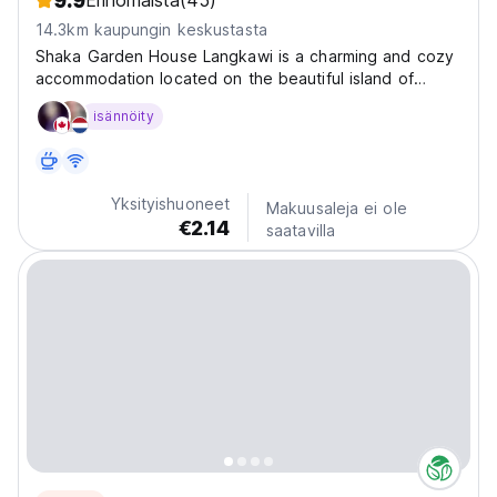
9.9
Erinomaista
(45)
14.3km kaupungin keskustasta
Shaka Garden House Langkawi is a charming and cozy
accommodation located on the beautiful island of
Langkawi, Malaysia. This property offers a unique
isännöity
blend of comfort and tranquility, surrounded by lush
greenery and a serene environment. Comfortable
Accommodations:...
Yksityishuoneet
Makuusaleja ei ole
€2.14
saatavilla