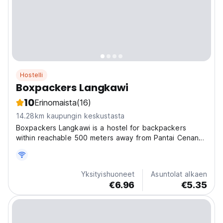
Hostelli
Boxpackers Langkawi
10
Erinomaista
(16)
14.28km kaupungin keskustasta
Boxpackers Langkawi is a hostel for backpackers
within reachable 500 meters away from Pantai Cenang
(Cenang Beach). Boxpackers Langkawi offers a tour
packaging, scooter rental, & ferry information. Property
area is a non-smoking rooms or shared dormitories...
Yksityishuoneet
Asuntolat alkaen
€6.96
€5.35