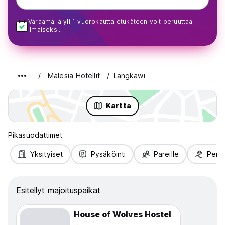
Varaamalla yli 1 vuorokautta etukäteen voit peruuttaa
ilmaiseksi.
Malesia Hotellit
Langkawi
Kartta
Pikasuodattimet
Yksityiset
Pysäköinti
Pareille
Perhe
Esitellyt majoituspaikat
House of Wolves Hostel