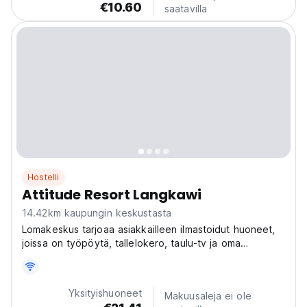
€10.60
saatavilla
Hostelli
Attitude Resort Langkawi
14.42km kaupungin keskustasta
Lomakeskus tarjoaa asiakkailleen ilmastoidut huoneet,
joissa on työpöytä, tallelokero, taulu-tv ja oma
kylpyhuone, jossa on bidee.
Yksityishuoneet
Makuusaleja ei ole