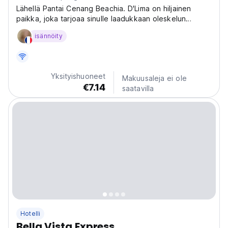
Lähellä Pantai Cenang Beachia. D'Lima on hiljainen
paikka, joka tarjoaa sinulle laadukkaan oleskelun
puutarhan, uima-altaan ja muiden mukavuuksien kera.
isännöity
Yksityishuoneet
Makuusaleja ei ole
€7.14
saatavilla
Hotelli
Bella Vista Express