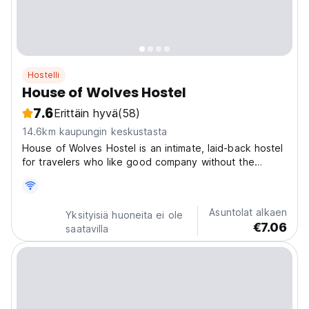
Hostelli
House of Wolves Hostel
7.6
Erittäin hyvä
(58)
14.6km kaupungin keskustasta
House of Wolves Hostel is an intimate, laid-back hostel
for travelers who like good company without the
chaos. It’s social in a low-key way. Think shared meals,
late-night conversations, and mornings that start slow.
This is the place for solo travelers who...
Asuntolat alkaen
Yksityisiä huoneita ei ole
€7.06
saatavilla