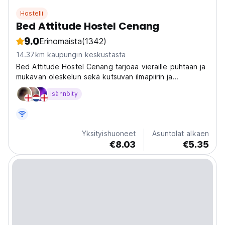
Hostelli
Bed Attitude Hostel Cenang
9.0
Erinomaista
(1342)
14.37km kaupungin keskustasta
Bed Attitude Hostel Cenang tarjoaa vieraille puhtaan ja
mukavan oleskelun sekä kutsuvan ilmapiirin ja
täydellisen sijainnin kaikkien Langkawin tarpeiden
isännöity
täyttämiseksi. Vahva WiFi ja hyvä tunnelma.
Yksityishuoneet
Asuntolat alkaen
€8.03
€5.35