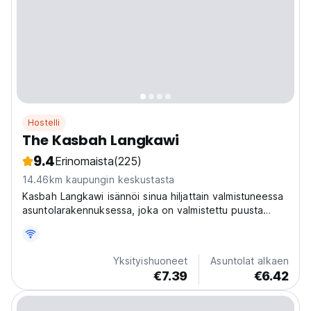
Hostelli
The Kasbah Langkawi
9.4
Erinomaista
(225)
14.46km kaupungin keskustasta
Kasbah Langkawi isännöi sinua hiljattain valmistuneessa
asuntolarakennuksessa, joka on valmistettu puusta
perinteiseen malaijityyliin.
Yksityishuoneet
Asuntolat alkaen
€7.39
€6.42