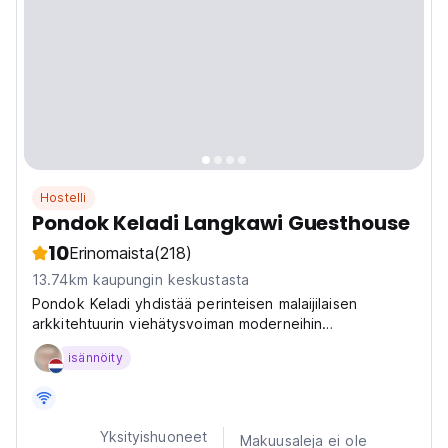
Hostelli
Pondok Keladi Langkawi Guesthouse
10
Erinomaista
(218)
13.74km kaupungin keskustasta
Pondok Keladi yhdistää perinteisen malaijilaisen
arkkitehtuurin viehätysvoiman moderneihin
mukavuuksiin hehtaarin kokoisella maalla.
isännöity
Yksityishuoneet
Makuusaleja ei ole