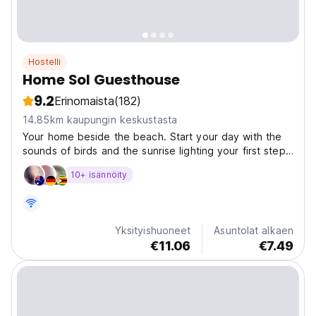
Hostelli
Home Sol Guesthouse
9.2
Erinomaista
(182)
14.85km kaupungin keskustasta
Your home beside the beach. Start your day with the
sounds of birds and the sunrise lighting your first steps
as you walk just 80 meters to the white sandy beach
10+ isännöity
of Pantai Cenang. Our common areas will take you
back to a community vibe with calm music, peace,...
Yksityishuoneet
Asuntolat alkaen
€11.06
€7.49