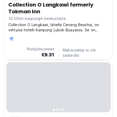
Collection O Langkawi formerly
Tokman Inn
14.55km kaupungin keskustasta
Collection O Langkawi, lähellä Cenang Beachia, on
viihtyisä hotelli Kampung Lubok Buayassa. Se on
rauhallinen Langkawin lomakohde, jossa voit kokea
rantoja ja paikallisia herkkuja. (Auto-translated from
original language)
Yksityishuoneet
Makuusaleja ei ole
€9.31
saatavilla