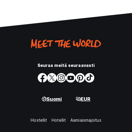
Seuraa meitä seuraavasti
Suomi
EUR
Hostellit
Hotellit
Aamiaismajoitus