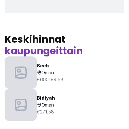
Keskihinnat
kaupungeittain
Seeb
Oman
€600194.63
Bidiyah
Oman
€271.58