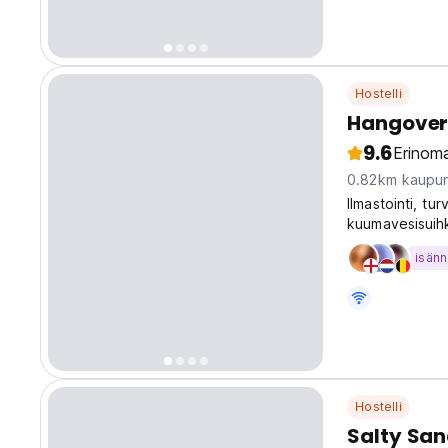
Hostelli
Hangover 
9.6
Erinoma
0.82km kaupun
Ilmastointi, tur
kuumavesisuihk
Mirissa Beachin
isänn
Hostelli
Salty San