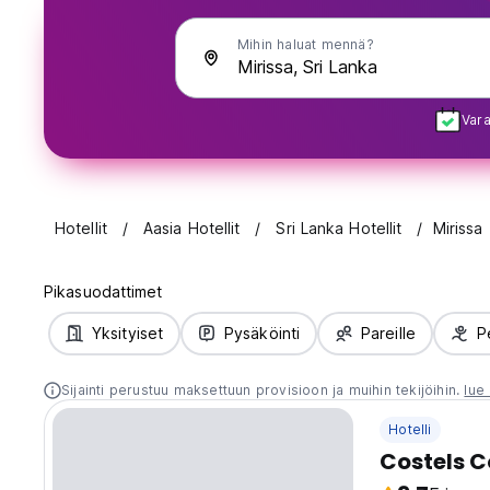
Mihin haluat mennä?
Vara
Hotellit
Aasia Hotellit
Sri Lanka Hotellit
Mirissa
Pikasuodattimet
Yksityiset
Pysäköinti
Pareille
P
Sijainti perustuu maksettuun provisioon ja muihin tekijöihin.
lue 
Hotelli
Costels C