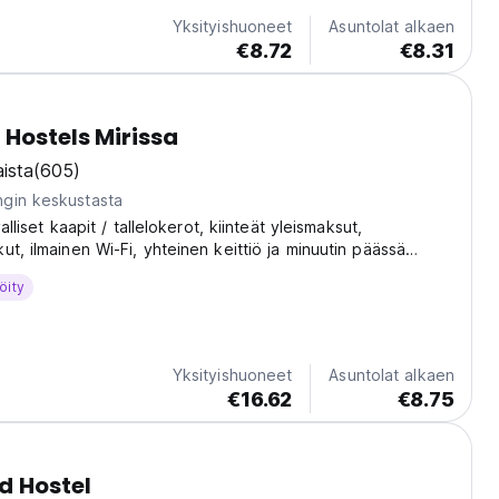
Yksityishuoneet
Asuntolat alkaen
€8.72
€8.31
Hostels Mirissa
ista
(605)
gin keskustasta
valliset kaapit / tallelokerot, kiinteät yleismaksut,
ut, ilmainen Wi-Fi, yhteinen keittiö ja minuutin päässä
 pääkaistalta.
öity
Yksityishuoneet
Asuntolat alkaen
€16.62
€8.75
d Hostel