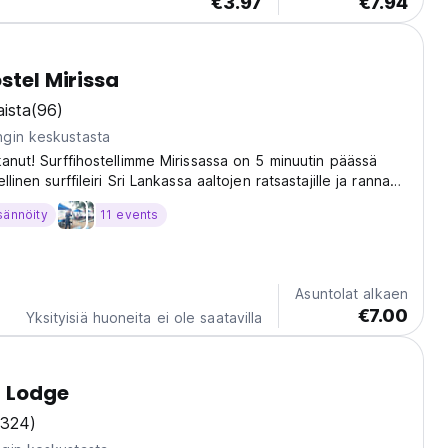
€3.97
€7.94
stel Mirissa
ista
(96)
gin keskustasta
kanut! Surffihostellimme Mirissassa on 5 minuutin päässä
llinen surffileiri Sri Lankassa aaltojen ratsastajille ja rannan
a ovat valmiita hyviin aikoihin. (Auto-translated from original
sännöity
11 events
Asuntolat alkaen
€7.00
Yksityisiä huoneita ei ole saatavilla
f Lodge
(324)