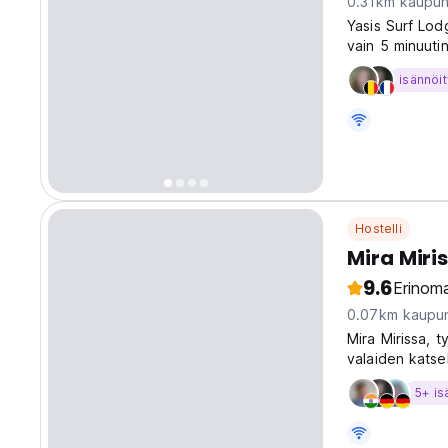
0.31km kaupun
Yasis Surf Lod
vain 5 minuutin
asuntoloita, k
isännöit
Hostelli
Mira Miri
9.6
Erinoma
0.07km kaupun
Mira Mirissa, t
valaiden katsel
äärimmäistä mu
5+ is
original langu