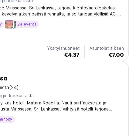
gin keskustasta
ge Mirissassa, Sri Lankassa, tarjoaa kiehtovaa oleskelua
 kävelymatkan päässä rannalta, ja se tarjoaa ylellisiä AC-
attouima-altaan ja huippuluokan kahvilan.
y
24 events
Yksityishuoneet
Asuntolat alkaen
€4.37
€7.00
ssa
ista
(24)
gin keskustasta
yylikäs hotelli Matara Roadilla. Nauti surffauksesta ja
usta Mirissassa, Sri Lankassa. Viihtyisä hotelli tarjoaa
kavuutta upeiden rantojen lähellä. (Auto-translated from
ännöity
age)