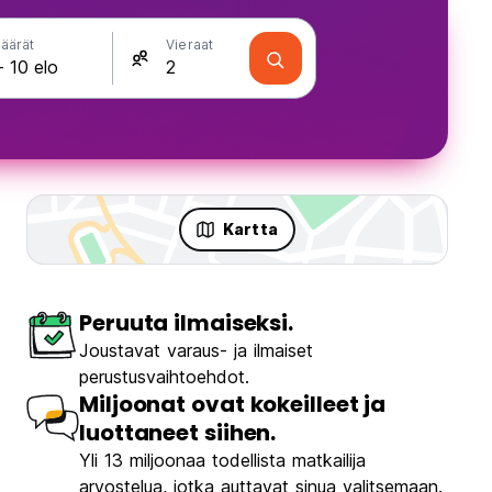
äärät
Vieraat
Kartta
Peruuta ilmaiseksi.
kaa
Joustavat varaus- ja ilmaiset
perustusvaihtoehdot.
Miljoonat ovat kokeilleet ja
luottaneet siihen.
Yli 13 miljoonaa todellista matkailija
arvostelua, jotka auttavat sinua valitsemaan.