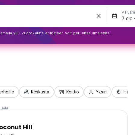
Päiväm
amalla yli 1 vuorokautta etukäteen voit peruuttaa ilmaiseksi.
erheille
Keskusta
Keittiö
Yksin
Haus
lisää
oconut Hill