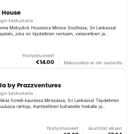
 House
gin keskustasta
oma Mobydick Housessa Mirissa Southissa, Sri Lankassa!
jatalo, joka on täydellinen rantojen, valasretkien ja
ttuurin tutkimiseen. (Auto-translated from original language)
Yksityishuoneet
€14.00
Makuusaleja ei ole saatavilla
lla by Prazzventures
gin keskustasta
yylikäs hotelli kauniissa Mirissassa, Sri Lankassa! Täydellinen
 kuuluisia rantoja, ihanteellinen kultaiselle hiekalle ja
 surffaukselle. (Auto-translated from original language)
Yksityishuoneet
Asuntolat alkaen