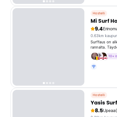
Hostelli
Mi Surf Ho
9.4
Erinoma
0.63km kaupun
Surffaus on al
rannalta. Täyde
ystäville, jotk
10+ i
language)
Hostelli
Yasis Sur
8.5
Upeaa