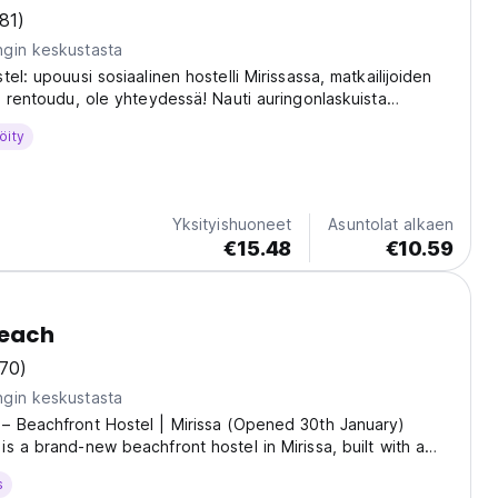
(81)
gin keskustasta
el: upouusi sosiaalinen hostelli Mirissassa, matkailijoiden
, rentoudu, ole yhteydessä! Nauti auringonlaskuista
 ja sosiaalisista illoista Sri Lankassa. (Auto-translated from
öity
age)
Yksityishuoneet
Asuntolat alkaen
€15.48
€10.59
each
(70)
gin keskustasta
– Beachfront Hostel | Mirissa (Opened 30th January)
s a brand-new beachfront hostel in Mirissa, built with a
al–Mediterranean feel and a true island atmosphere. We’re
s
cean — the kind of place where you...