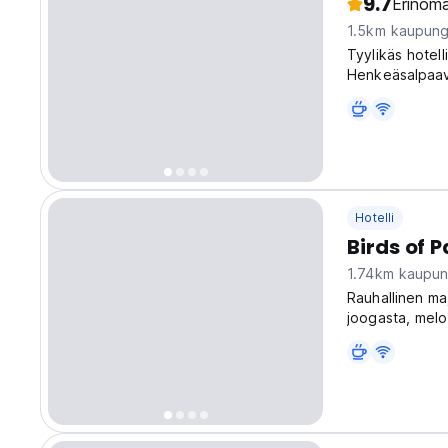
9.7
Erinoma
1.5km kaupung
Tyylikäs hotell
Henkeäsalpaava
lähistön ranto
Hotelli
Birds of 
1.74km kaupun
Rauhallinen ma
joogasta, melon
ja luonnon ystä