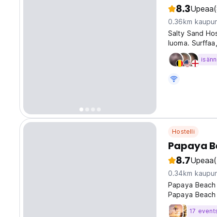
8.3
Upeaa
0.36km kaupun
Salty Sand Host
luoma. Surffaa
kattoterassilla
isänn
original langu
Hostelli
Papaya B
8.7
Upeaa
0.34km kaupun
Papaya Beach 
Papaya Beach i
relaxed coloni
17 event
right by the o