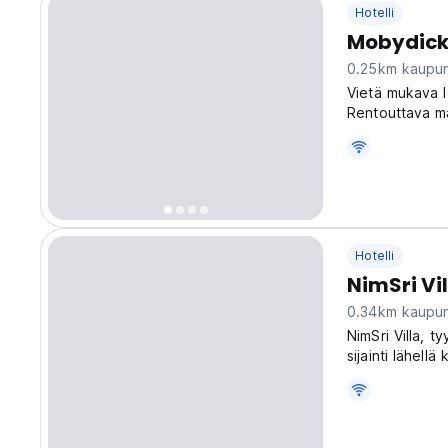
Hotelli
Mobydick
0.25km kaupun
Vietä mukava l
Rentouttava ma
paikallisen kul
Hotelli
NimSri Vi
0.34km kaupun
NimSri Villa, t
sijainti lähellä
uskomattomalle