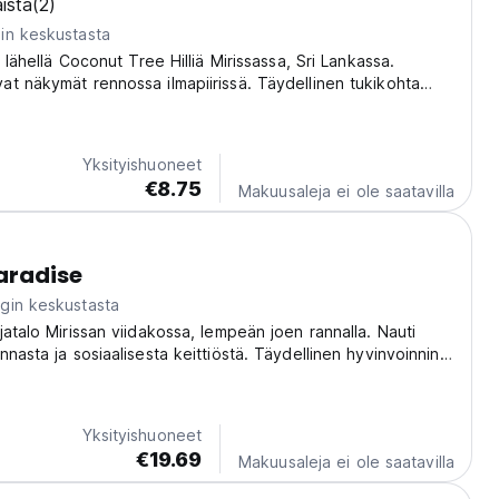
ista
(2)
in keskustasta
i lähellä Coconut Tree Hilliä Mirissassa, Sri Lankassa.
t näkymät rennossa ilmapiirissä. Täydellinen tukikohta
ihin tutustumiseen. (Auto-translated from original language)
Yksityishuoneet
€8.75
Makuusaleja ei ole saatavilla
Paradise
gin keskustasta
jatalo Mirissan viidakossa, lempeän joen rannalla. Nauti
nasta ja sosiaalisesta keittiöstä. Täydellinen hyvinvoinnin
ville Sri Lankassa. (Auto-translated from original language)
Yksityishuoneet
€19.69
Makuusaleja ei ole saatavilla