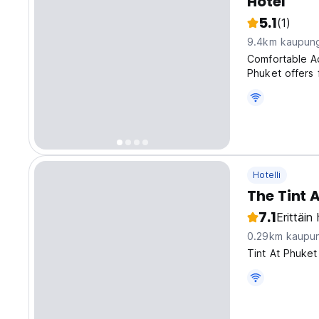
Hotel
5.1
(1)
9.4km kaupung
Comfortable A
Phuket offers 
bathrooms. Eac
toiletries. Esse
Hotelli
The Tint 
7.1
Erittäin
0.29km kaupun
Tint At Phuket