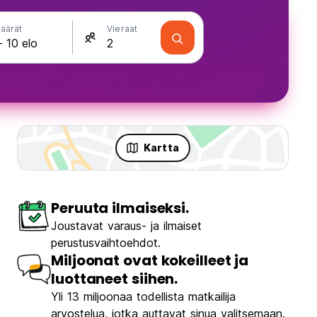
äärät
Vieraat
Kartta
Peruuta ilmaiseksi.
kaa
Joustavat varaus- ja ilmaiset
perustusvaihtoehdot.
Miljoonat ovat kokeilleet ja
luottaneet siihen.
Yli 13 miljoonaa todellista matkailija
Selina Serenity Rawai Phuket
arvostelua, jotka auttavat sinua valitsemaan.