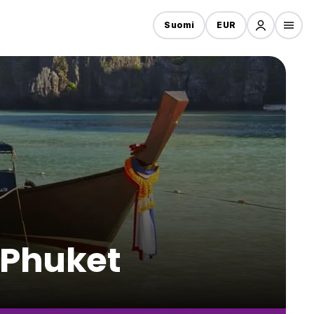
Suomi
EUR
 Phuket