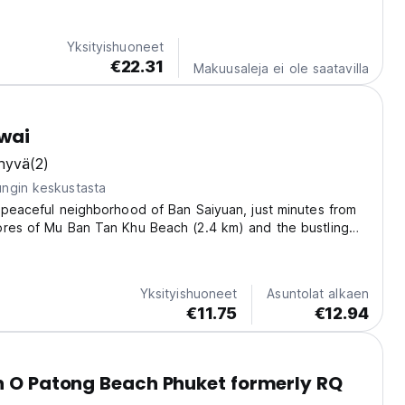
Yksityishuoneet
€22.31
Makuusaleja ei ole saatavilla
wai
 hyvä
(2)
ngin keskustasta
 peaceful neighborhood of Ban Saiyuan, just minutes from
ores of Mu Ban Tan Khu Beach (2.4 km) and the bustling
4.7 km), Midori Rawai Hotel is your ideal escape in
t. This modern 3-star hotel blends comfort,...
Yksityishuoneet
Asuntolat alkaen
€11.75
€12.94
n O Patong Beach Phuket formerly RQ