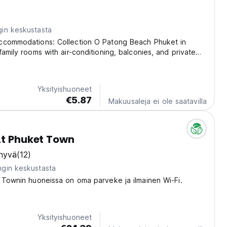
in keskustasta
ccommodations: Collection O Patong Beach Phuket in
family rooms with air-conditioning, balconies, and private
h room includes a refrigerator, work desk, and free
ntial Facilities: Guests enjoy free...
Yksityishuoneet
€5.87
Makuusaleja ei ole saatavilla
At Phuket Town
 hyvä
(12)
gin keskustasta
 Townin huoneissa on oma parveke ja ilmainen Wi-Fi.
Yksityishuoneet