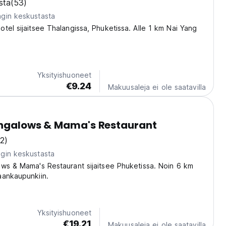
sta
(53)
gin keskustasta
tel sijaitsee Thalangissa, Phuketissa. Alle 1 km Nai Yang
Yksityishuoneet
€9.24
Makuusaleja ei ole saatavilla
ungalows & Mama's Restaurant
(2)
gin keskustasta
ws & Mama's Restaurant sijaitsee Phuketissa. Noin 6 km
aankaupunkiin.
Yksityishuoneet
€19.21
Makuusaleja ei ole saatavilla