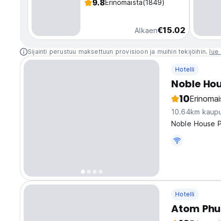
9.8
Erinomaista
(1849)
€15.02
Alkaen
Sijainti perustuu maksettuun provisioon ja muihin tekijöihin.
lue 
Hotelli
Noble Ho
10
Erinomai
10.64km kaupu
Noble House P
Hotelli
Atom Phu