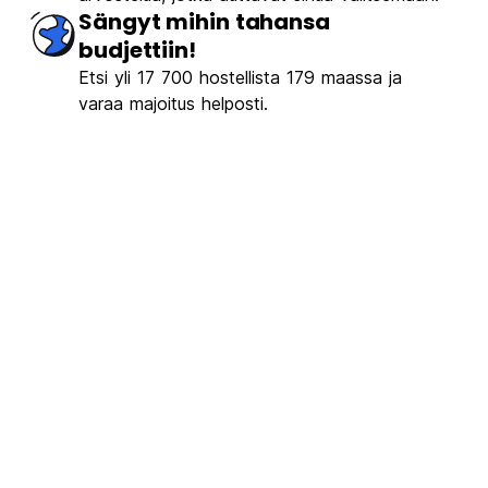
nomaista
(443)
Sängyt mihin tahansa
budjettiin!
€17.17
Alkaen
Etsi yli 17 700 hostellista 179 maassa ja
varaa majoitus helposti.