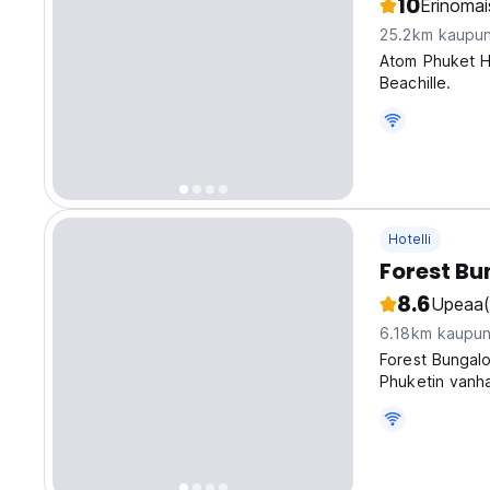
10
Erinomai
25.2km kaupun
Atom Phuket Ho
Beachille.
Hotelli
Forest B
8.6
Upeaa
6.18km kaupun
Forest Bungalo
Phuketin vanh