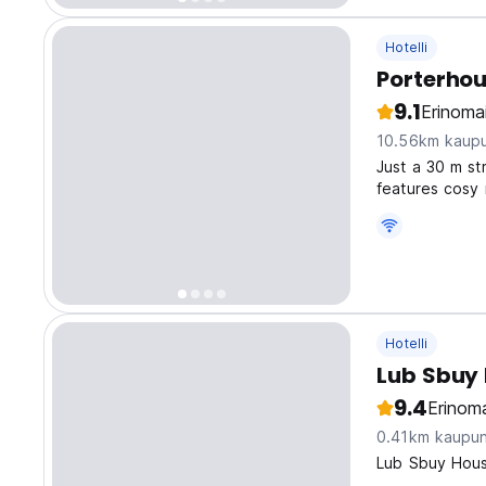
Hotelli
Porterhou
9.1
Erinoma
10.56km kaupu
Just a 30 m st
features cosy 
outdoor swimmi
Porterhouse B
Hotelli
Lub Sbuy 
9.4
Erinoma
0.41km kaupun
Lub Sbuy House