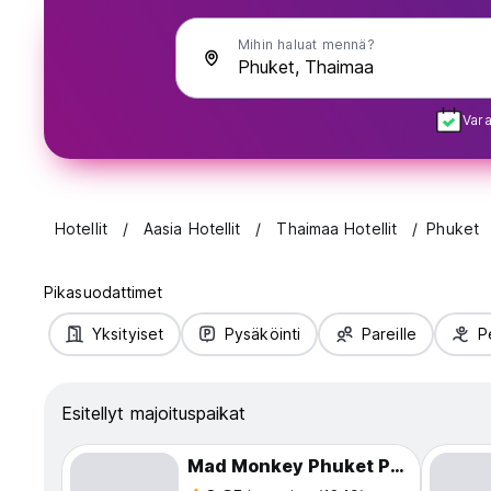
Mihin haluat mennä?
Vara
Hotellit
Aasia Hotellit
Thaimaa Hotellit
Phuket
Pikasuodattimet
Yksityiset
Pysäköinti
Pareille
P
Esitellyt majoituspaikat
Mad Monkey Phuket Patong Beach