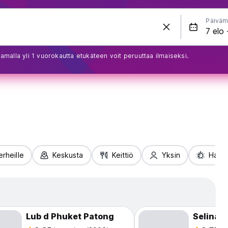
Päiväm
amalla yli 1 vuorokautta etukäteen voit peruuttaa ilmaiseksi.
erheille
Keskusta
Keittiö
Yksin
Haus
Lub d Phuket Patong