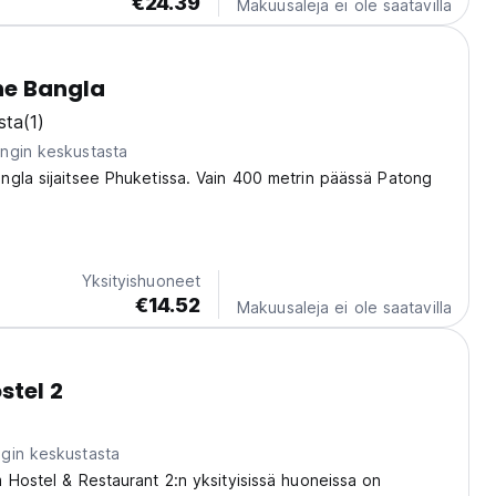
€24.39
Makuusaleja ei ole saatavilla
ne Bangla
sta
(1)
ngin keskustasta
gla sijaitsee Phuketissa. Vain 400 metrin päässä Patong
Yksityishuoneet
€14.52
Makuusaleja ei ole saatavilla
stel 2
gin keskustasta
 Hostel & Restaurant 2:n yksityisissä huoneissa on