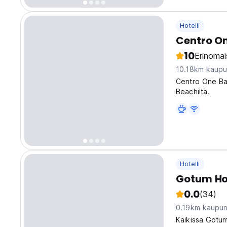
Hotelli
Centro O
10
Erinomai
10.18km kaupu
Centro One Ban
Beachiltä.
Hotelli
Gotum Ho
0.0
(34)
0.19km kaupun
Kaikissa Gotum