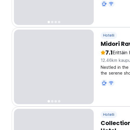
Hotelli
Midori Ra
7.1
Erittäin
12.46km kaupu
Nestled in the
the serene sh
Chalong Pier (
southern Phuke
Hotelli
Collectio