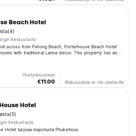
se Beach Hotel
ista
(4)
ngin keskustasta
roll across from Patong Beach, Porterhouse Beach Hotel
rooms with traditional Lanna decor. This property has an
ng pool and restaurant. Wi-Fi and parking are free!
each Hotel is 1 km from Jungceylon Shopping...
Yksityishuoneet
€11.00
Makuusaleja ei ole saatavilla
House Hotel
ista
(5)
gin keskustasta
 Hotel tarjoaa majoitusta Phuketissa.