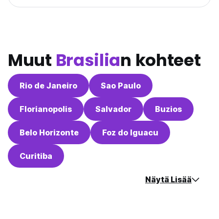
Muut
Brasilia
n kohteet
Rio de Janeiro
Sao Paulo
Florianopolis
Salvador
Buzios
Belo Horizonte
Foz do Iguacu
Curitiba
Näytä Lisää