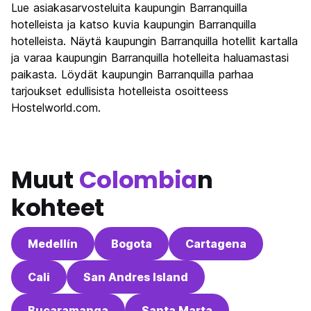
Kulttuuri
7.2
Lue asiakasarvosteluita kaupungin Barranquilla
Yöelämä
hotelleista ja katso kuvia kaupungin Barranquilla
8.5
hotelleista. Näytä kaupungin Barranquilla hotellit kartalla
Rahanarvoinen
7.3
ja varaa kaupungin Barranquilla hotelleita haluamastasi
paikasta. Löydät kaupungin Barranquilla parhaa
tarjoukset edullisista hotelleista osoitteess
Hostelworld.com.
Muut
Colombia
n
kohteet
Medellín
Bogota
Cartagena
Cali
San Andres Island
Bucaramanga
Santa Marta