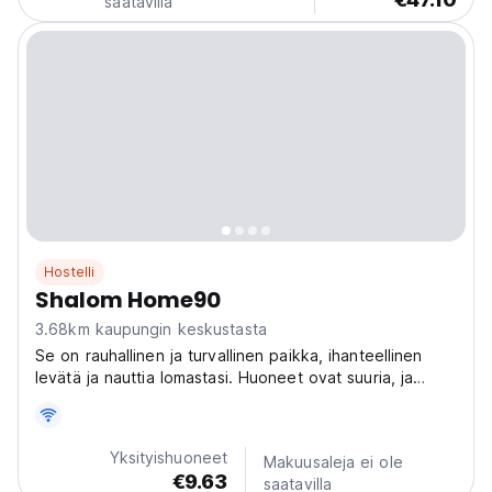
saatavilla
Hostelli
Shalom Home90
3.68km kaupungin keskustasta
Se on rauhallinen ja turvallinen paikka, ihanteellinen
levätä ja nauttia lomastasi. Huoneet ovat suuria, ja
niissä on oma kylpyhuone. Nautit yksityisyydestäsi ja
mukavuudestasi.
Yksityishuoneet
Makuusaleja ei ole
€9.63
saatavilla