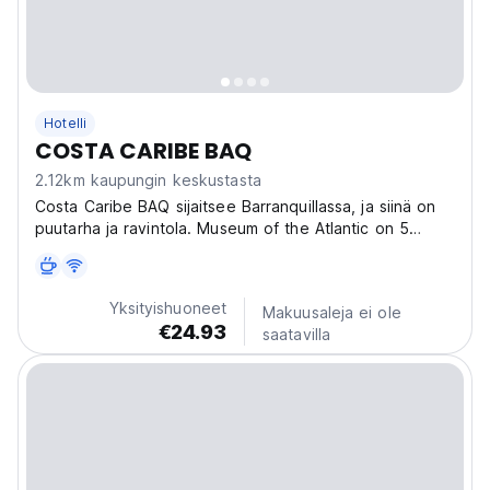
Hotelli
COSTA CARIBE BAQ
2.12km kaupungin keskustasta
Costa Caribe BAQ sijaitsee Barranquillassa, ja siinä on
puutarha ja ravintola. Museum of the Atlantic on 5
minuutin kävelymatkan päässä ja Montoya Station 1,3
km:n päässä. Majoituspaikka on 19 minuutin
kävelymatkan päässä María Reina Metropolitan
Yksityishuoneet
Makuusaleja ei ole
Cathedralilta,...
€24.93
saatavilla