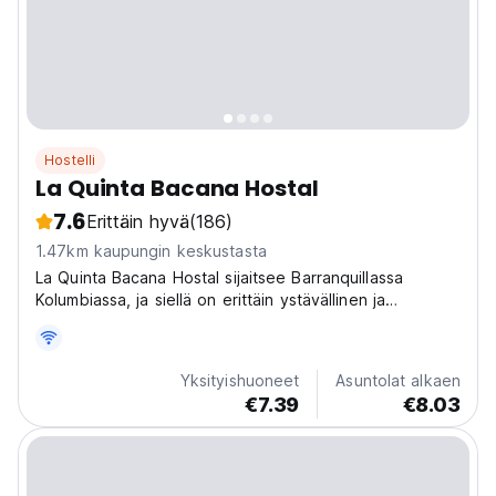
Hostelli
La Quinta Bacana Hostal
7.6
Erittäin hyvä
(186)
1.47km kaupungin keskustasta
La Quinta Bacana Hostal sijaitsee Barranquillassa
Kolumbiassa, ja siellä on erittäin ystävällinen ja
perheellinen ympäristö, jossa on ihmisiä ympäri
maailmaa.
Yksityishuoneet
Asuntolat alkaen
€7.39
€8.03