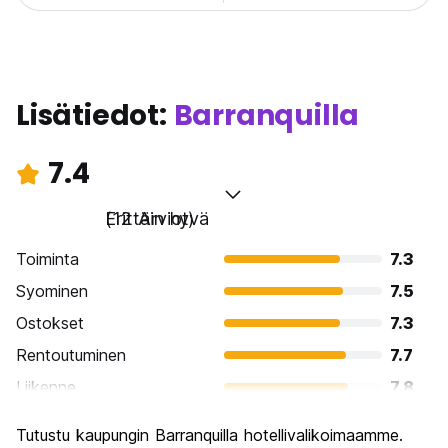
Lisätiedot:
Barranquilla
7.4
Erittäin hyvä
(12 Arviot)
Toiminta
7.3
Syominen
7.5
Ostokset
7.3
Rentoutuminen
7.7
Liikenne
7.8
Kiertoajelu
6.2
Tutustu kaupungin Barranquilla hotellivalikoimaamme.