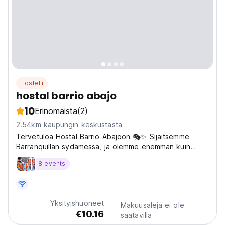
Hostelli
hostal barrio abajo
10
Erinomaista
(2)
2.54km kaupungin keskustasta
Tervetuloa Hostal Barrio Abajoon 🎭✨ Sijaitsemme
Barranquillan sydämessä, ja olemme enemmän kuin
pelkkä majapaikka – olemme kulttuuritila, jossa pääset
8 events
kosketuksiin Kolumbian Karibian todellisen olemuksen
kanssa. Hostellimme on juurtunut paikalliseen
yhteisöön...
Yksityishuoneet
Makuusaleja ei ole
€10.16
saatavilla