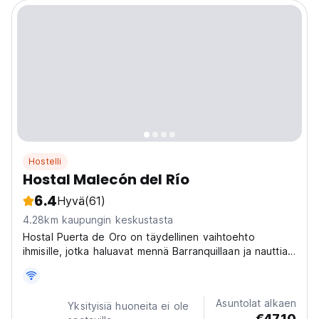
Hostelli
Hostal Malecón del Río
6.4
Hyvä
(61)
4.28km kaupungin keskustasta
Hostal Puerta de Oro on täydellinen vaihtoehto
ihmisille, jotka haluavat mennä Barranquillaan ja nauttia
kaupungista.
Asuntolat alkaen
Yksityisiä huoneita ei ole
€47.10