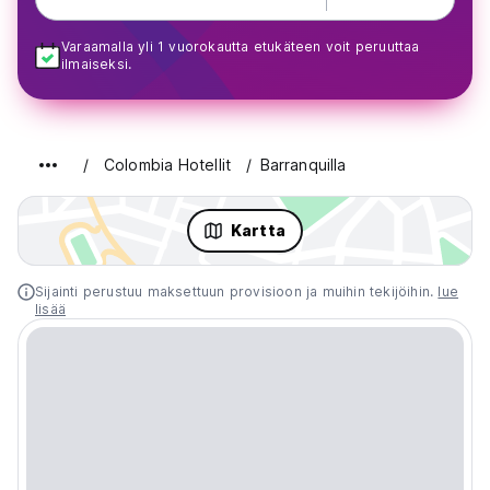
Varaamalla yli 1 vuorokautta etukäteen voit peruuttaa
ilmaiseksi.
Colombia Hotellit
Barranquilla
Kartta
Sijainti perustuu maksettuun provisioon ja muihin tekijöihin.
lue
lisää