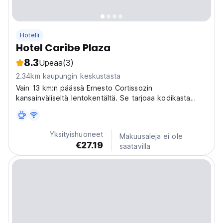
Hotelli
Hotel Caribe Plaza
8.3
Upeaa
(3)
2.34km kaupungin keskustasta
Vain 13 km:n päässä Ernesto Cortissozin
kansainväliseltä lentokentältä. Se tarjoaa kodikasta
majoitusta, jossa on ilmastointi ja ilmainen Wi-Fi.
Yksityishuoneet
Makuusaleja ei ole
€27.19
saatavilla