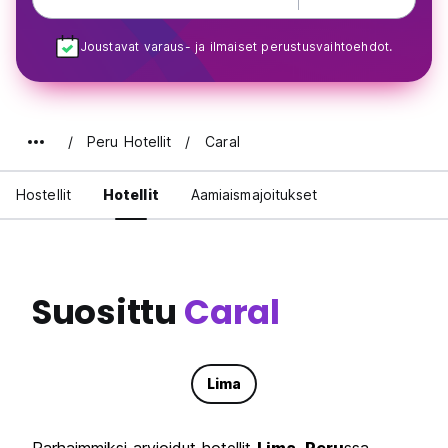
Joustavat varaus- ja ilmaiset perustusvaihtoehdot.
Peru Hotellit
Caral
Hostellit
Hotellit
Aamiaismajoitukset
Suosittu
Caral
Lima