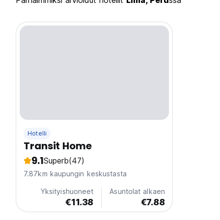
Parhaimmiksi arvioidut hotellit
Lima, Peru
ssa
Hotelli
Transit Home
9.1
Superb
(47)
7.87km kaupungin keskustasta
Yksityishuoneet
Asuntolat alkaen
€11.38
€7.88