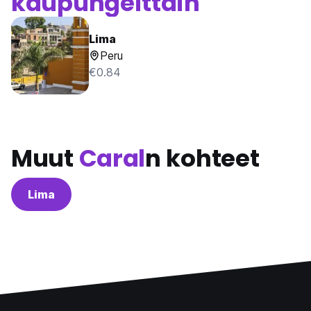
kaupungeittain
Lima
Peru
€0.84
Muut
Caral
n kohteet
Lima