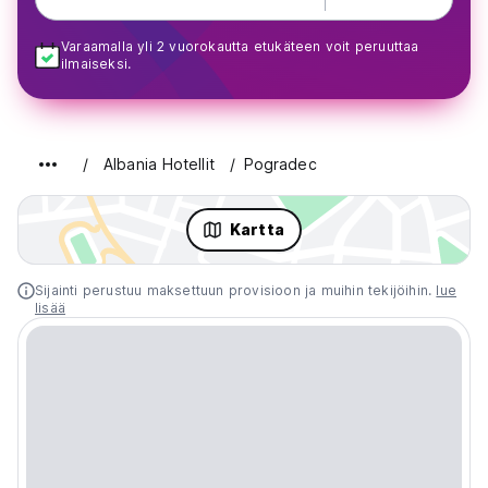
Varaamalla yli 2 vuorokautta etukäteen voit peruuttaa
ilmaiseksi.
Albania Hotellit
Pogradec
Kartta
Sijainti perustuu maksettuun provisioon ja muihin tekijöihin.
lue
lisää