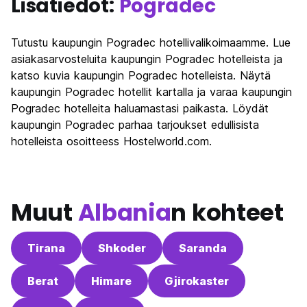
Lisätiedot:
Pogradec
Tutustu kaupungin Pogradec hotellivalikoimaamme. Lue
asiakasarvosteluita kaupungin Pogradec hotelleista ja
katso kuvia kaupungin Pogradec hotelleista. Näytä
kaupungin Pogradec hotellit kartalla ja varaa kaupungin
Pogradec hotelleita haluamastasi paikasta. Löydät
kaupungin Pogradec parhaa tarjoukset edullisista
hotelleista osoitteess Hostelworld.com.
Muut
Albania
n kohteet
Tirana
Shkoder
Saranda
Berat
Himare
Gjirokaster