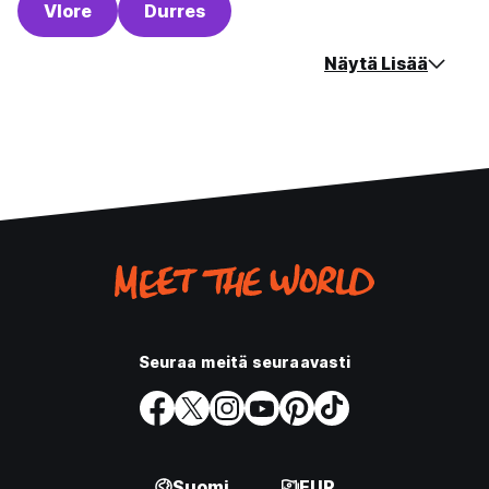
Vlore
Durres
Näytä Lisää
Seuraa meitä seuraavasti
Suomi
EUR