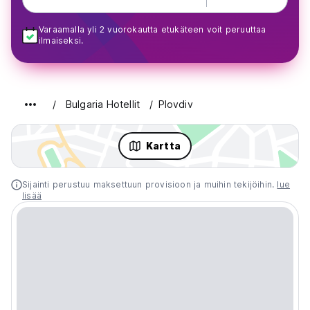
Varaamalla yli 2 vuorokautta etukäteen voit peruuttaa
ilmaiseksi.
Bulgaria Hotellit
Plovdiv
Kartta
Sijainti perustuu maksettuun provisioon ja muihin tekijöihin.
lue
lisää