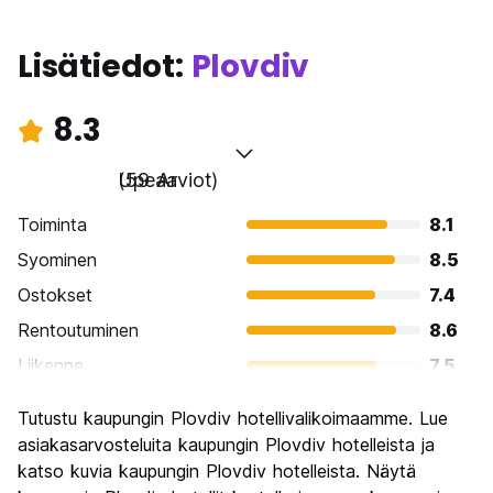
Lisätiedot:
Plovdiv
8.3
Upeaa
(59 Arviot)
Toiminta
8.1
Syominen
8.5
Ostokset
7.4
Rentoutuminen
8.6
Liikenne
7.5
Kiertoajelu
9.1
Tutustu kaupungin Plovdiv hotellivalikoimaamme. Lue
Kulttuuri
9.5
asiakasarvosteluita kaupungin Plovdiv hotelleista ja
Yöelämä
katso kuvia kaupungin Plovdiv hotelleista. Näytä
7.0