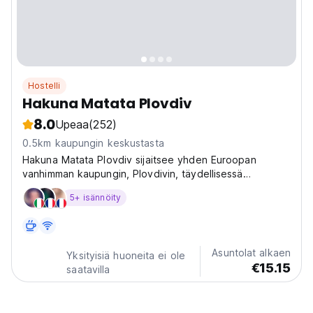
Hostelli
Hakuna Matata Plovdiv
8.0
Upeaa
(252)
0.5km kaupungin keskustasta
Hakuna Matata Plovdiv sijaitsee yhden Euroopan
vanhimman kaupungin, Plovdivin, täydellisessä
keskustassa.
5+ isännöity
Asuntolat alkaen
Yksityisiä huoneita ei ole
€15.15
saatavilla