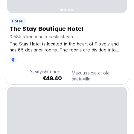
Hotelli
The Stay Boutique Hotel
0.58km kaupungin keskustasta
The Stay Hotel is located in the heart of Plovdiv and
has 65 designer rooms. The rooms are divided into
three main categories: double mini rooms with separate
beds, double mini rooms with a bedroom and luxury
rooms. The premium feel of the interior and the...
Yksityishuoneet
Makuusaleja ei ole
€49.40
saatavilla