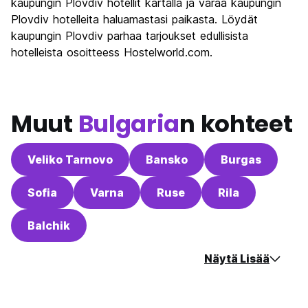
kaupungin Plovdiv hotellit kartalla ja varaa kaupungin
Rahanarvoinen
9.2
Plovdiv hotelleita haluamastasi paikasta. Löydät
kaupungin Plovdiv parhaa tarjoukset edullisista
hotelleista osoitteess Hostelworld.com.
Muut
Bulgaria
n kohteet
Veliko Tarnovo
Bansko
Burgas
Sofia
Varna
Ruse
Rila
Balchik
Näytä Lisää