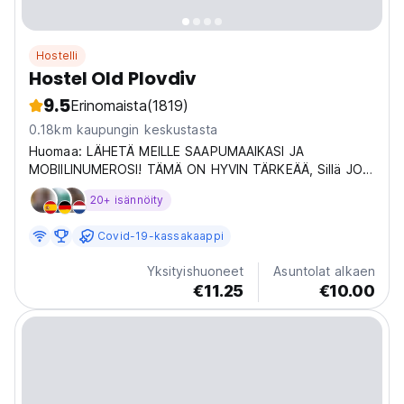
Hostelli
Hostel Old Plovdiv
9.5
Erinomaista
(1819)
0.18km kaupungin keskustasta
Huomaa: LÄHETÄ MEILLE SAAPUMAAIKASI JA
MOBIILINUMEROSI! TÄMÄ ON HYVIN TÄRKEÄÄ, Sillä JOS
SAAPUT Myöhemmin SIIN KLO 17.00 SINUN TÄYTYY
20+ isännöity
KIRJOITTAA ITSE. Hostelworld.com äänesti Hostel Old
Plovdivin parhaaksi hostelliksi Bulgariassa vuosina 2015,
Covid-19-kassakaappi
2016, 2017,...
Yksityishuoneet
Asuntolat alkaen
€11.25
€10.00