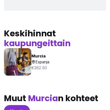
Keskihinnat
kaupungeittain
Murcia
Espanja
€262.50
Muut
Murcia
n kohteet