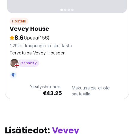
Hostelli
Vevey House
8.6
Upeaa
(156)
1.29km kaupungin keskustasta
Tervetuloa Vevey Houseen
isännöity
Yksityishuoneet
Makuusaleja ei ole
€43.25
saatavilla
Lisätiedot:
Vevey