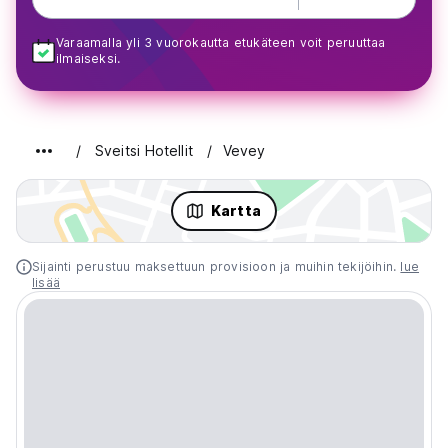
Varaamalla yli 3 vuorokautta etukäteen voit peruuttaa
ilmaiseksi.
Sveitsi Hotellit
Vevey
Kartta
Sijainti perustuu maksettuun provisioon ja muihin tekijöihin.
lue
lisää