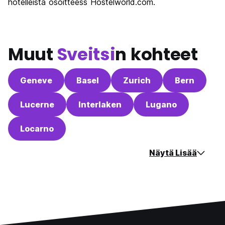
hotelleista osoitteess Hostelworld.com.
Muut
Sveitsi
n kohteet
Geneve
Basel
Zurich
Bern
Lucerne
Interlaken
Lugano
Locarno
Näytä Lisää