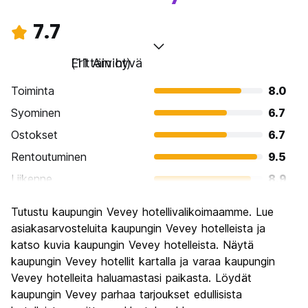
7.7
Erittäin hyvä
(11 Arviot)
Toiminta
8.0
Syominen
6.7
Ostokset
6.7
Rentoutuminen
9.5
Liikenne
8.9
Kiertoajelu
8.4
Tutustu kaupungin Vevey hotellivalikoimaamme. Lue
Kulttuuri
8.0
asiakasarvosteluita kaupungin Vevey hotelleista ja
Yöelämä
katso kuvia kaupungin Vevey hotelleista. Näytä
6.2
kaupungin Vevey hotellit kartalla ja varaa kaupungin
Rahanarvoinen
6.7
Vevey hotelleita haluamastasi paikasta. Löydät
kaupungin Vevey parhaa tarjoukset edullisista