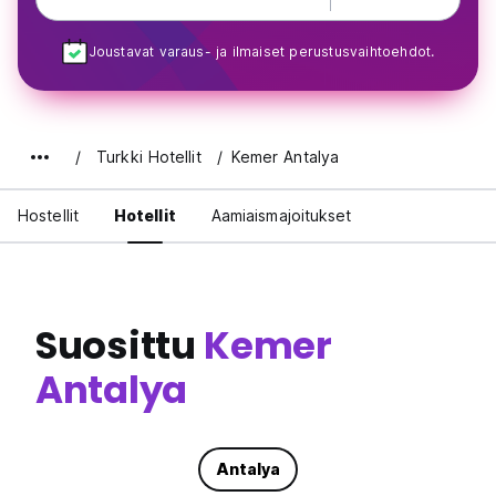
Joustavat varaus- ja ilmaiset perustusvaihtoehdot.
Turkki Hotellit
Kemer Antalya
Hostellit
Hotellit
Aamiaismajoitukset
Suosittu
Kemer
Antalya
Antalya