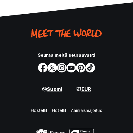
Seuraa meitä seuraavasti
Suomi
EUR
Hostellit
Hotellit
Aamiaismajoitus