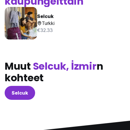
kaupungeittain
Selcuk
Turkki
€32.33
Muut
Selcuk, İzmir
n
kohteet
Selcuk