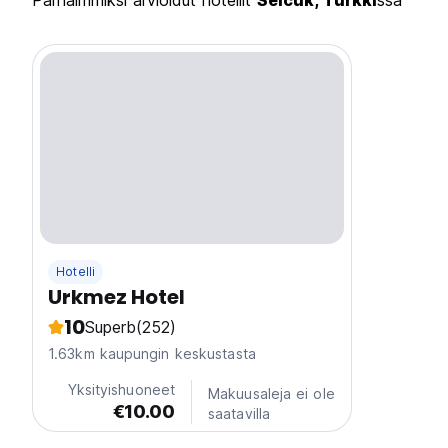
Parhaimmiksi arvioidut hotellit
Selcuk, Turkki
ssa
Hotelli
Urkmez Hotel
10
Superb
(252)
1.63km kaupungin keskustasta
Yksityishuoneet
Makuusaleja ei ole
€10.00
saatavilla