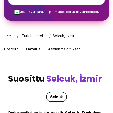
Joustavat varaus- ja ilmaiset perustusvaihtoehdot.
Turkki Hotellit
Selcuk, İzmir
Hostellit
Hotellit
Aamiaismajoitukset
Suosittu
Selcuk, İzmir
Selcuk