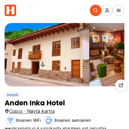
Hotelli
Anden Inka Hotel
Cusco · Näytä kartta
Ilmainen WiFi
Ilmainen aamiainen‎
Varaamalla yli 4 vuorokautta etukäteen voit peruuttaa