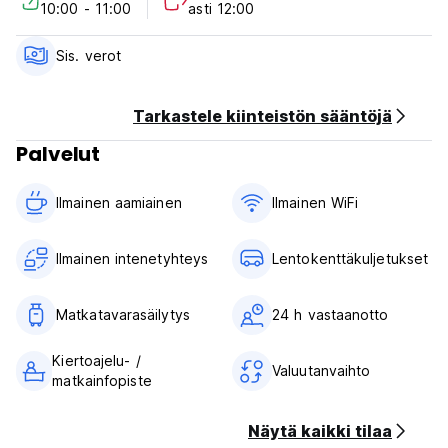
10:00 - 11:00
asti 12:00
Sis. verot
Tarkastele kiinteistön sääntöjä
Palvelut
Ilmainen aamiainen‎
Ilmainen WiFi
Ilmainen intenetyhteys
Lentokenttäkuljetukset
Matkatavarasäilytys
24 h vastaanotto
Kiertoajelu- /
Valuutanvaihto
matkainfopiste
Näytä kaikki tilaa