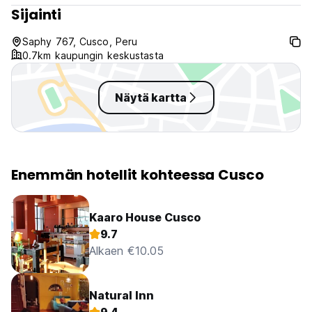
Sijainti
Saphy 767, Cusco, Peru
0.7km kaupungin keskustasta
Näytä kartta
Enemmän hotellit kohteessa Cusco
Kaaro House Cusco
9.7
Alkaen €10.05
Natural Inn