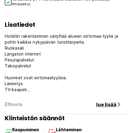
ilmaiseksi.
Lisatiedot
Hotellin rakentaminen säilyttää alueen siirtomaa-tyyliä ja
pohtii kaikkia nykypäivän turistitarpeita.
Ruokasali
Langaton internet
Pesulapalvelut
Taksipalvelut
Huoneet ovat siirtomaatyylisiä.
Lämmitys
TV-kaapeli
Suora puhelin (kansallinen ja kansainvälinen soitto)
Hiustenkuivaaja
lue lisää
Ilmoita
PC-tietokone tilauksesta (Auto-translated from original
language)
Kiinteistön säännöt
Saapuminen
Lähteminen