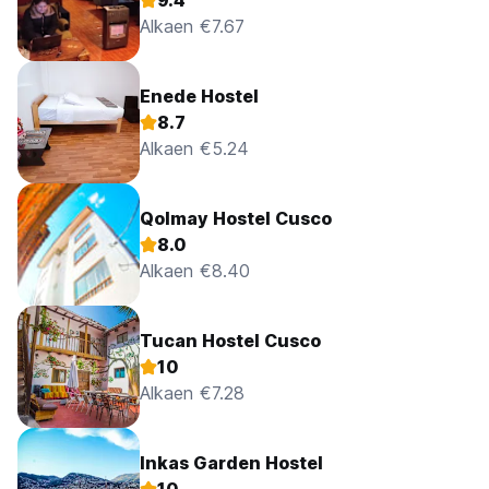
9.4
Alkaen €7.67
Enede Hostel
8.7
Alkaen €5.24
Qolmay Hostel Cusco
8.0
Alkaen €8.40
Tucan Hostel Cusco
10
Alkaen €7.28
Inkas Garden Hostel