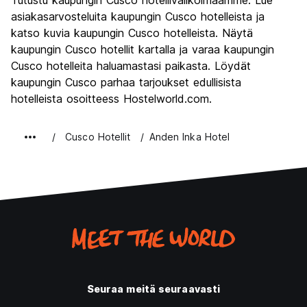
Tutustu kaupungin Cusco hotellivalikoimaamme. Lue
Kulttuuri
9.5
asiakasarvosteluita kaupungin Cusco hotelleista ja
Yöelämä
katso kuvia kaupungin Cusco hotelleista. Näytä
8.0
kaupungin Cusco hotellit kartalla ja varaa kaupungin
Rahanarvoinen
8.2
Cusco hotelleita haluamastasi paikasta. Löydät
kaupungin Cusco parhaa tarjoukset edullisista
hotelleista osoitteess Hostelworld.com.
Cusco Hotellit
Anden Inka Hotel
Seuraa meitä seuraavasti