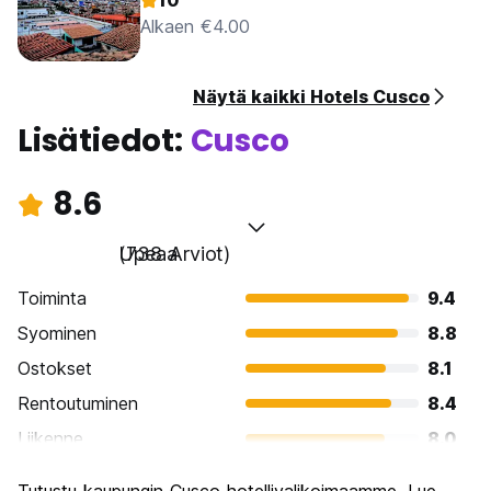
10
Alkaen €4.00
Näytä kaikki Hotels Cusco
Lisätiedot:
Cusco
8.6
Upeaa
(738 Arviot)
Toiminta
9.4
Syominen
8.8
Ostokset
8.1
Rentoutuminen
8.4
Liikenne
8.0
Kiertoajelu
9.4