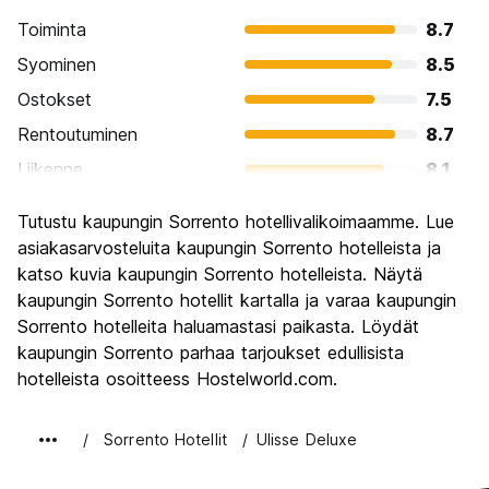
Toiminta
8.7
Syominen
8.5
Ostokset
7.5
Rentoutuminen
8.7
Liikenne
8.1
Kiertoajelu
8.4
Tutustu kaupungin Sorrento hotellivalikoimaamme. Lue
Kulttuuri
8.0
asiakasarvosteluita kaupungin Sorrento hotelleista ja
Yöelämä
katso kuvia kaupungin Sorrento hotelleista. Näytä
6.9
kaupungin Sorrento hotellit kartalla ja varaa kaupungin
Rahanarvoinen
7.3
Sorrento hotelleita haluamastasi paikasta. Löydät
kaupungin Sorrento parhaa tarjoukset edullisista
hotelleista osoitteess Hostelworld.com.
Sorrento Hotellit
Ulisse Deluxe