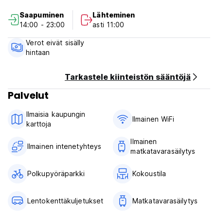
keskukseen, josta löydät lämmitetyn sisäuima-altaan, lämpö-
Saapuminen
Lähteminen
ja kauneuskeskuksen lisämaksusta
14:00 - 23:00
asti 11:00
Verot eivät sisälly
hintaan
Tarkastele kiinteistön sääntöjä
Palvelut
Ilmaisia ​​kaupungin
Ilmainen WiFi
karttoja
Ilmainen
Ilmainen intenetyhteys
matkatavarasäilytys
Polkupyöräparkki
Kokoustila
Lentokenttäkuljetukset
Matkatavarasäilytys