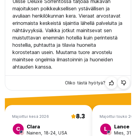
Ulisse Deluxe Sorrentossa tarjoaa mukavan
majoituksen poikkeuksellisen ystävällisen ja
avuliaan henkilökunnan kera. Vieraat arvostavat
erinomaista keskeistä sijaintia lähellä palveluita ja
nähtävyyksiä. Vaikka jotkut mainitsevat sen
muistuttavan enemmän hotellia kuin perinteistä
hostellia, puhtautta ja tilavia huoneita
korostetaan usein. Muutama tuore arvostelu
mainitsee ongelmia ilmastoinnin ja huoneiden
ahtauden kanssa.
Oliko tästä hyötyä?
8.3
Majoittui kesä 2026
Majoittui touko 202
Clara
Lance
C
L
Nainen, 18-24, USA
Mies, 31-