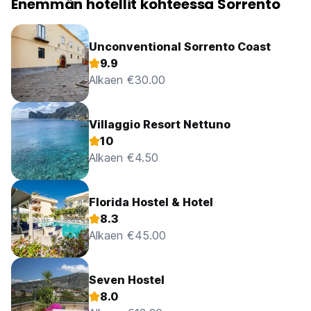
Enemmän hotellit kohteessa Sorrento
Unconventional Sorrento Coast
9.9
Alkaen €30.00
Villaggio Resort Nettuno
10
Alkaen €4.50
Florida Hostel & Hotel
8.3
Alkaen €45.00
Seven Hostel
8.0