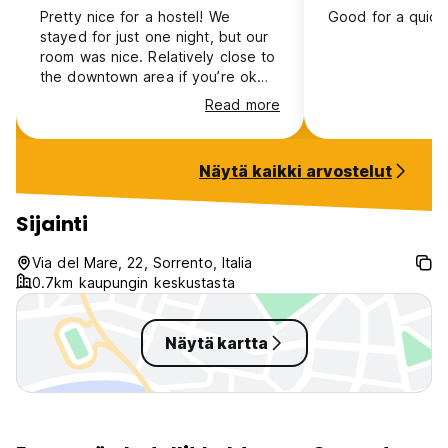
Pretty nice for a hostel! We
Good for a quick 
stayed for just one night, but our
room was nice. Relatively close to
the downtown area if you’re ok
with walking. We did find a bug in
Read more
one of the beds the morning we
left, but based on the update we
received from staff, they took a
Näytä kaikki arvostelut
lot of precautions to check the
room after.
Sijainti
Via del Mare, 22, Sorrento, Italia
0.7km kaupungin keskustasta
Näytä kartta