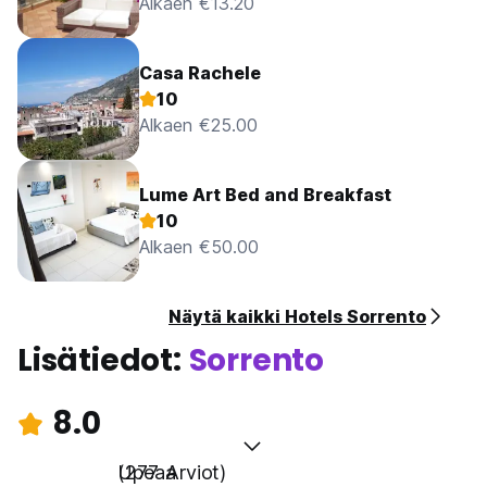
Alkaen €13.20
Casa Rachele
10
Alkaen €25.00
Lume Art Bed and Breakfast
10
Alkaen €50.00
Näytä kaikki Hotels Sorrento
Lisätiedot:
Sorrento
8.0
Upeaa
(277 Arviot)