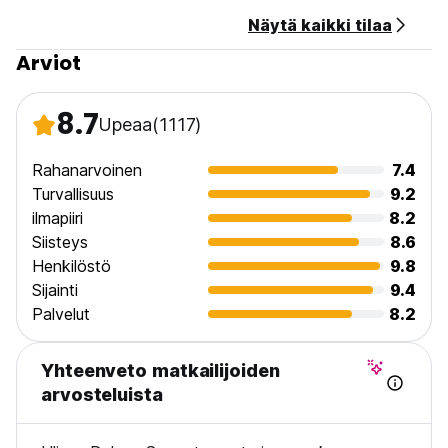
Näytä kaikki tilaa
Arviot
8.7
Upeaa
(1117)
Rahanarvoinen
7.4
Turvallisuus
9.2
ilmapiiri
8.2
Siisteys
8.6
Henkilöstö
9.8
Sijainti
9.4
Palvelut
8.2
Yhteenveto matkailijoiden
arvosteluista