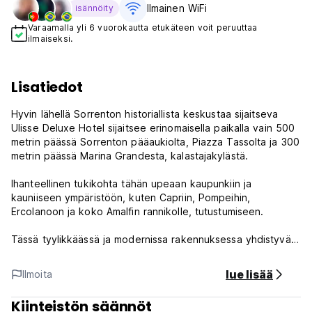
Ilmainen WiFi
isännöity
Varaamalla yli 6 vuorokautta etukäteen voit peruuttaa
ilmaiseksi.
Lisatiedot
Hyvin lähellä Sorrenton historiallista keskustaa sijaitseva
Ulisse Deluxe Hotel sijaitsee erinomaisella paikalla vain 500
metrin päässä Sorrenton pääaukiolta, Piazza Tassolta ja 300
metrin päässä Marina Grandesta, kalastajakylästä.
Ihanteellinen tukikohta tähän upeaan kaupunkiin ja
kauniiseen ympäristöön, kuten Capriin, Pompeihin,
Ercolanoon ja koko Amalfin rannikolle, tutustumiseen.
Tässä tyylikkäässä ja modernissa rakennuksessa yhdistyvät
tyylikkäät sisätilat ja modernit mukavuudet kaikissa
huoneissa. Se pystyy tyydyttämään asiakkaan
lue lisää
Ilmoita
korkeimmatkin odotukset.
Kiinteistön säännöt
Tässä hotellissa on ihana baari ja suora pääsy wellness-