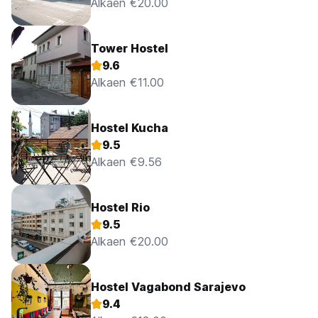
Alkaen €20.00
Tower Hostel
9.6
Alkaen €11.00
Hostel Kucha
9.5
Alkaen €9.56
Hostel Rio
9.5
Alkaen €20.00
Hostel Vagabond Sarajevo
9.4