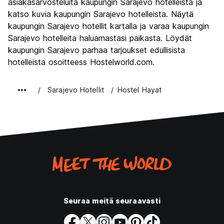
asiakasarvosteluita kaupungin Sarajevo hotelleista ja
Yöelämä
katso kuvia kaupungin Sarajevo hotelleista. Näytä
8.0
kaupungin Sarajevo hotellit kartalla ja varaa kaupungin
Rahanarvoinen
9.3
Sarajevo hotelleita haluamastasi paikasta. Löydät
kaupungin Sarajevo parhaa tarjoukset edullisista
hotelleista osoitteess Hostelworld.com.
Sarajevo Hotellit
Hostel Hayat
Seuraa meitä seuraavasti