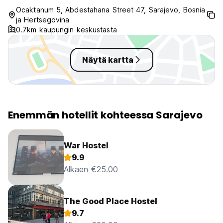
Ocaktanum 5, Abdestahana Street 47, Sarajevo, Bosnia
ja Hertsegovina
0.7km kaupungin keskustasta
Näytä kartta
Enemmän hotellit kohteessa Sarajevo
War Hostel
9.9
Alkaen €25.00
The Good Place Hostel
9.7