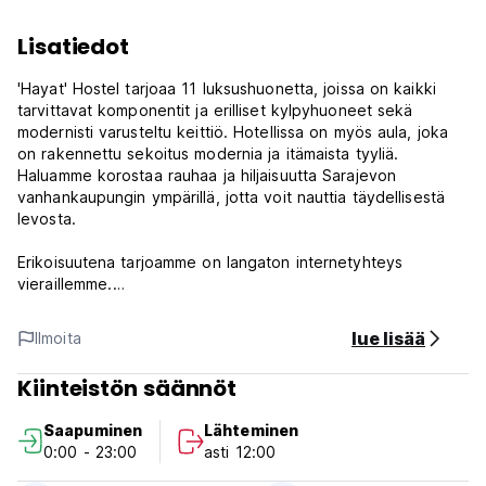
Lisatiedot
'Hayat' Hostel tarjoaa 11 luksushuonetta, joissa on kaikki
tarvittavat komponentit ja erilliset kylpyhuoneet sekä
modernisti varusteltu keittiö. Hotellissa on myös aula, joka
on rakennettu sekoitus modernia ja itämaista tyyliä.
Haluamme korostaa rauhaa ja hiljaisuutta Sarajevon
vanhankaupungin ympärillä, jotta voit nauttia täydellisestä
levosta.
Erikoisuutena tarjoamme on langaton internetyhteys
vieraillemme.
Edellä mainittujen huonetilojen lisäksi 'HAYAT' Hostel tarjoaa
lue lisää
Ilmoita
järjestettyjä retkiä ympäri Bosnia ja Hertsegovinaa, mikä
antaa sinulle mahdollisuuden tutustua maamme kulttuurisiin ja
Kiinteistön säännöt
historiallisiin kauneuksiin. (Auto-translated from original
language)
Saapuminen
Lähteminen
0:00 - 23:00
asti 12:00