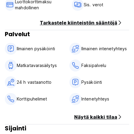
Luottokorttimaksu
Sis. verot
mahdollinen
Tarkastele kiinteistön sääntöjä
Palvelut
Ilmainen pysäköinti
Ilmainen intenetyhteys
Matkatavarasäilytys
Faksipalvelu
24 h vastaanotto
Pysäköinti
Korttipuhelimet
Intenetyhteys
Näytä kaikki tilaa
Sijainti