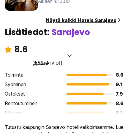
Alkaen €13.00
Näytä kaikki Hotels Sarajevo
Lisätiedot:
Sarajevo
8.6
Upeaa
(562 Arviot)
Toiminta
8.6
Syominen
9.1
Ostokset
7.9
Rentoutuminen
8.6
Liikenne
8.1
Kiertoajelu
8.9
Tutustu kaupungin Sarajevo hotellivalikoimaamme. Lue
Kulttuuri
9.3