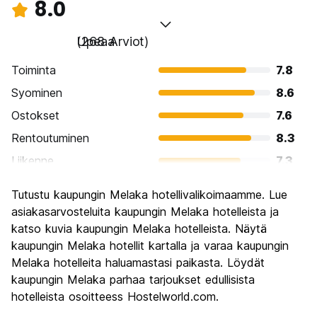
8.0
Upeaa
(268 Arviot)
Toiminta
7.8
Syominen
8.6
Ostokset
7.6
Rentoutuminen
8.3
Liikenne
7.3
Kiertoajelu
8.5
Tutustu kaupungin Melaka hotellivalikoimaamme. Lue
Kulttuuri
9.1
asiakasarvosteluita kaupungin Melaka hotelleista ja
Yöelämä
katso kuvia kaupungin Melaka hotelleista. Näytä
6.5
kaupungin Melaka hotellit kartalla ja varaa kaupungin
Rahanarvoinen
8.6
Melaka hotelleita haluamastasi paikasta. Löydät
kaupungin Melaka parhaa tarjoukset edullisista
hotelleista osoitteess Hostelworld.com.