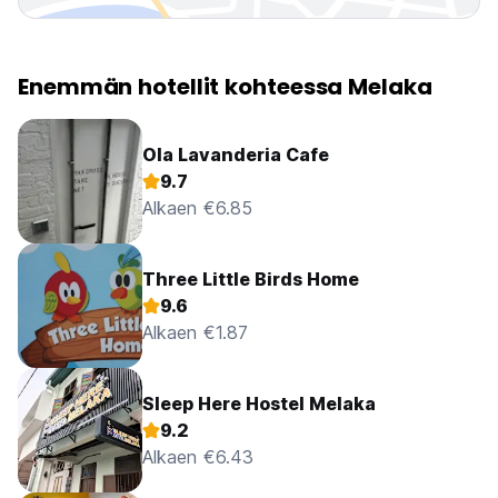
Enemmän hotellit kohteessa Melaka
Ola Lavanderia Cafe
9.7
Alkaen €6.85
Three Little Birds Home
9.6
Alkaen €1.87
Sleep Here Hostel Melaka
9.2
Alkaen €6.43