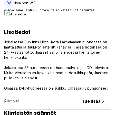
Ilmainen WiFi
Varaamalla yli 2 vuorokautta etukäteen voit peruuttaa
ilmaiseksi.
Lisatiedot
Jokaisessa Sun Inns Hotel Kota Laksamanan huoneessa on
laattalattia ja taulu-tv satelliittikanavilla. Tässä hotellissa on
24h-vastaanotto, ilmaiset sanomalehdet ja kielitaitoinen
henkilökunta.
Jokaisessa 33 huoneessa on huonepalvelu ja LCD-televisio.
Muita vieraiden mukavuuksia ovat sadesuihkupäät, ilmainen
pullovesi ja suihkut.
Omassa kylpyhuoneessa on suihku. Omassa kylpyhuoneessa
on suihku.
lue lisää
Ilmoita
*** Kiinteistösäännöt ja ehdot:
1. Vieras voi peruuttaa veloituksetta viimeistään 1 vrk ennen
Kiinteistön säännöt
saapumista.