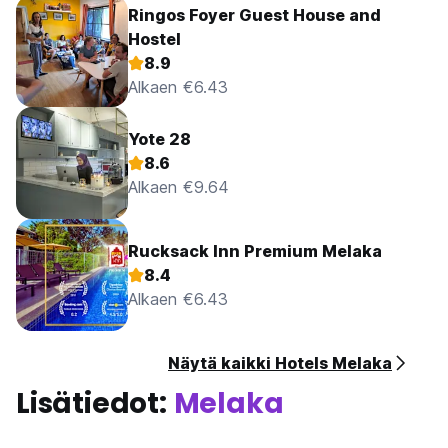
Ringos Foyer Guest House and
Hostel
8.9
Alkaen €6.43
Yote 28
8.6
Alkaen €9.64
Rucksack Inn Premium Melaka
8.4
Alkaen €6.43
Näytä kaikki Hotels Melaka
Lisätiedot:
Melaka