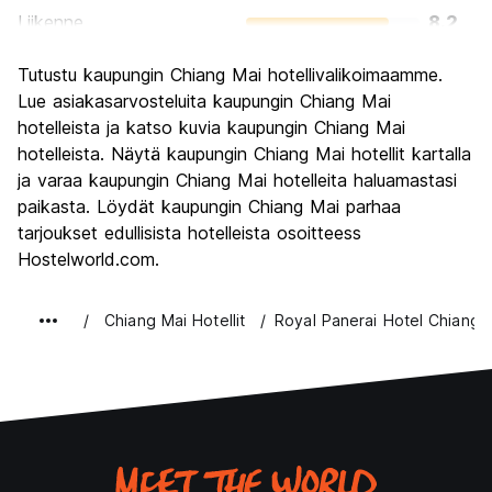
Liikenne
8.2
Kiertoajelu
8.9
Tutustu kaupungin Chiang Mai hotellivalikoimaamme.
Kulttuuri
9.0
Lue asiakasarvosteluita kaupungin Chiang Mai
Yöelämä
hotelleista ja katso kuvia kaupungin Chiang Mai
7.8
hotelleista. Näytä kaupungin Chiang Mai hotellit kartalla
Rahanarvoinen
9.1
ja varaa kaupungin Chiang Mai hotelleita haluamastasi
paikasta. Löydät kaupungin Chiang Mai parhaa
tarjoukset edullisista hotelleista osoitteess
Hostelworld.com.
Chiang Mai Hotellit
Royal Panerai Hotel Chiang 