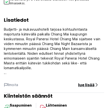
ilmaiseksi.
Lisatiedot
Budjetti- ja mukavuushotelli tarjoaa kohtuuhintaista
majoitusta kätevällä paikalla Chiang Mai kaupungin
keskustassa. Royal Panerai Hotel Chiang Mai sijaitsee vain
viiden minuutin päässä Chiang Mai Night Bazaarista ja
kymmenen minuutin päässä Chiang Main kansainväliseltä
lentokentältä. Niiden edulliset hinnat yhdistettynä
erinomaiseen sijaintiin tekevät Royal Panerai Hotel Chiang
Maista erittäin kätevän tukikohdan sekä liike- että
lomamatkailijoille.
Royal Panerai Hotel Chiang Mai on edullinen hotelli Chiang
Maissa, jota johtaa Royal Peninsula -hotellin ammattitiimi.
lue lisää
Ilmoita
Asiakkaalle saat erinomaista palvelua, siisteyttä ja
mukavuutta 135 huonevalikoimastamme.
Kiinteistön säännöt
Huomioitavaa
Saapuminen
Lähteminen
1) Sisäänkirjautuminen klo 14.00 alkaen