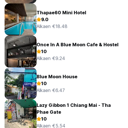
Thapae60 Mini Hotel
9.0
Alkaen €18.48
Once In A Blue Moon Cafe & Hostel
10
Alkaen €9.24
Blue Moon House
10
Alkaen €6.47
Lazy Gibbon 1 Chiang Mai - Tha
Phae Gate
10
Alkaen €5.54