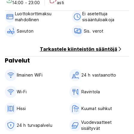
14:00 - 23:00
asti
2) Uloskirjautuminen ennen klo 12.00
3) Vastaanoton työaika: 24 tuntia
Luottokorttimaksu
Ei asetettuja
4) Maksu saapuessa: Käteinen ja luottokortti
mahdollinen
sisääntuloaikoja
5) Peruutus tai muutos tulee tehdä 3 päivää ennen
saapumista.
Savuton
Sis. verot
6) Aamiainen EI sisälly hintaan
7) Tupakointi kielletty huoneessa, mutta siellä on
tupakointialue (Auto-translated from original language)
Tarkastele kiinteistön sääntöjä
Palvelut
Ilmainen WiFi
24 h vastaanotto
Wi-Fi
Ravintola
Hissi
Kuumat suihkut
Vuodevaatteet
24 h turvapalvelu
sisältyvät