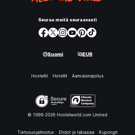
Seuraa meitä seuraavasti
Suomi
EUR
Hostellit
Hotellit
Aamiaismajoitus
© 1999-2026 Hostelworld.com Limited
Tietosuojailmoitus
Ehdot ja lakiasiaa
Kupongit