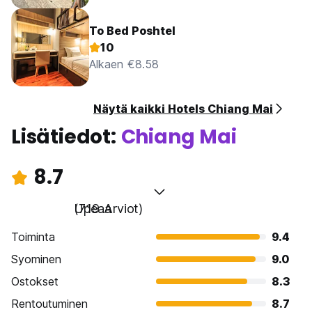
To Bed Poshtel
10
Alkaen €8.58
Näytä kaikki Hotels Chiang Mai
Lisätiedot:
Chiang Mai
8.7
Upeaa
(719 Arviot)
Toiminta
9.4
Syominen
9.0
Ostokset
8.3
Rentoutuminen
8.7