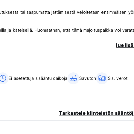
uksesta tai saapumatta jättämisestä veloitetaan ensimmäisen yön
lla ja käteisellä. Huomaathan, että tämä majoituspaikka voi varat
 %.
lue lis
Ei asetettuja sisääntuloaikoja
Savuton
Sis. verot
riginal language)
Tarkastele kiinteistön sääntöj