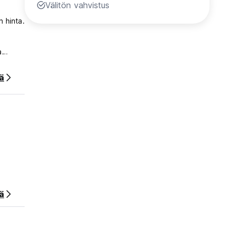
Välitön vahvistus
 hinta.
a
ää
ä