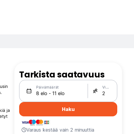
Tarkista saatavuus
usin
Päivämäärät
Vieraat
.
Haku
iä ja
etyt
Varaus kestää vain 2 minuuttia