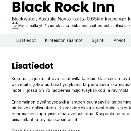
Black Rock Inn
Blackwater
,
Australia
Näytä kartta
0.65km kaupungin k
Varaamalla yli 2 vuorokautta etukäteen voit peruuttaa ilmaisek
Lisatiedot
Kiinteistön säännöt
Sijainti
Arviot
Lisatiedot
Kokous- ja juhlatilat ovat saatavilla kaikkiin tilaisuuksiin täy
palveluita, jotka auttavat yrityksesi tarpeita sekä skannaus-
motelli, jossa on 72 modernia majoitusyksikköä ja ravintola, j
Erinomainen pysähdyspaikka länteen suuntaaville tarjoamme e
hiilikaivosteollisuuteen. Kaivoskierroksia järjestetään viiko
erinomainen tapa ymmärtää avolouhintaa. Kaupunki tarjoaa
uima-altaat ja olympiakarsintatilat.