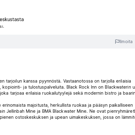
eskustasta
si.
Ilmoita
den tarjoilun kanssa pyynnöstä. Vastaanotossa on tarjolla erilaisia ​​
, kopiointi- ja tulostuspalveluita. Black Rock Inn on Blackwaterin u
oka tarjoaa erilaisia ​​ruokailutyylejä sekä modernin bistro ja baarin
rinomaista majoitusta, herkullista ruokaa ja pääsyn paikalliseen
ittain Jellinbah Mine ja BMA Blackwater Mine. Ne ovat pienryhmäretk
 pienen ostoskeskuksen ja upean uimakeskuksen, jossa on lämmit