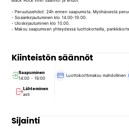
Black Rock Innin säännöt ja ehdot
- Peruutusehdot: 24h ennen saapumista. Myöhäisestä peruut
- Sisäänkirjautuminen klo 14.00-19.00.
- Uloskirjautuminen klo 10.00.
- Maksu saapumisen yhteydessä luottokorteilla, pankkikortei
katteen kortiltasi. American Express -luottokorttilisä = 2,75
- Verot sisältyvät.
- Aamiainen sisältyy.
Kiinteistön säännöt
Kenraali
- Vastaanoton aukioloajat:
Saapuminen
Maanantai-perjantai: 7.00-19.00.
Luottokorttimaksu mahdollinen
14:00 - 19:00
Lauantai ja sunnuntai: 9.00-17.00.
- Ei ulkonaliikkumiskieltoa.
Lähteminen
- Savuttomia.
asti
- Ei ikärajoitusta.
- Majoittuminen enintään 14 päivää. (Auto-translated from o
Sijainti