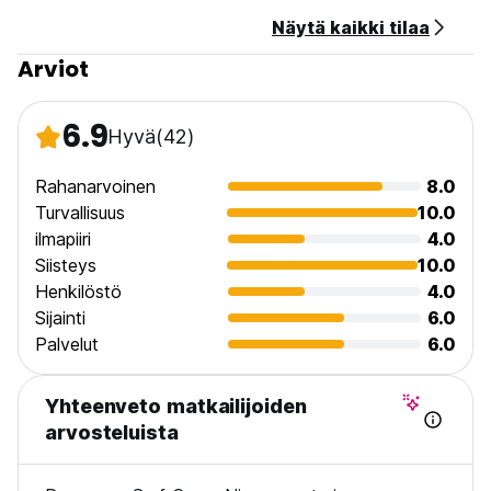
Savuttomia.
Näytä kaikki tilaa
(Auto-translated from original language)
Arviot
6.9
Hyvä
(42)
Rahanarvoinen
8.0
Turvallisuus
10.0
ilmapiiri
4.0
Siisteys
10.0
Henkilöstö
4.0
Sijainti
6.0
Palvelut
6.0
Yhteenveto matkailijoiden
arvosteluista