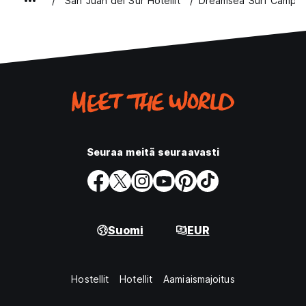
San Juan del Sur Hotellit
Dreamsea Surf Camp N
Seuraa meitä seuraavasti
Suomi
EUR
Hostellit
Hotellit
Aamiaismajoitus