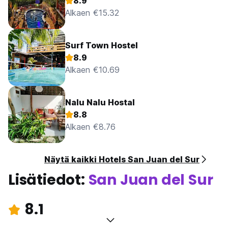
8.9
Alkaen €15.32
Surf Town Hostel
8.9
Alkaen €10.69
Nalu Nalu Hostal
8.8
Alkaen €8.76
Näytä kaikki Hotels San Juan del Sur
Lisätiedot:
San Juan del Sur
8.1