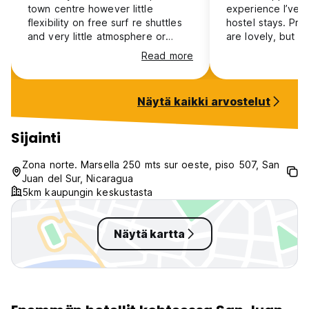
town centre however little
experience I’ve 
flexibility on free surf re shuttles
hostel stays. Pro
and very little atmosphere or
are lovely, but t
social space. Overpriced but a
no electric socke
Read more
nice experience for a few days
light, dirt was fa
the ceiling, the 
the room didn’t 
Näytä kaikki arvostelut
you have a top b
get any air flow 
Room looks old, 
Sijainti
paid for 6 night s
one night and th
Zona norte. Marsella 250 mts sur oeste, piso 507, San
responded to my 
Juan del Sur, Nicaragua
refund me. WAY o
5km kaupungin keskustasta
what you get!!
Näytä kartta