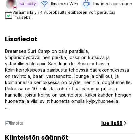
Ilmainen WiFi
Ilmainen aamiainen‎
isännöity
Varaamalla yli 4 vuorokautta etukäteen voit peruuttaa
ilmaiseksi.
Lisatiedot
Dreamsea Surf Camp on pala paratiisia,
ympäristöystävällinen paikka, jossa on kutsuva ja
ystävällinen ilmapiiri San Juan del Surin metsässä.
Kolmikerroksisessa bambusta tehdyssä päärakennuksessa
on ravintola, baari, vastaanotto, lounge ja chill out, ja
kolmannessa kerroksessa on täydellinen tila joogatunneille.
Paikassa on 10 erilaista kohotettua cabanaa puisella
kannella, joista kolme on asuntoloita, kaksi kahden hengen
huonetta ja viisi sviittihuonetta omalla kylpyhuoneella.
Allasbaarin vieressä oleva ulkouima-allas on täydellinen
paikka rentoutua surffauksen, cocktailin tai auringonoton
lue lisää
Ilmoita
jälkeen. Dreamsea Surf Camp tarjoaa kaiken mitä tarvitset
unelmalomallesi.
Kiinteistön säännöt