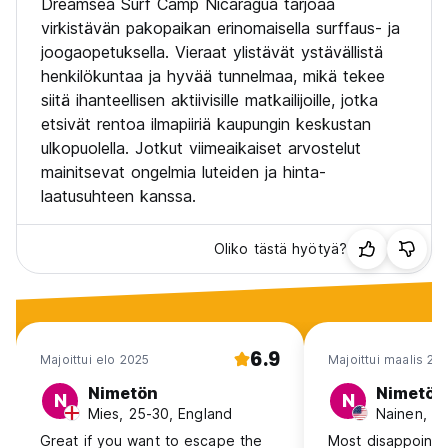
Dreamsea Surf Camp Nicaragua tarjoaa
virkistävän pakopaikan erinomaisella surffaus- ja
joogaopetuksella. Vieraat ylistävät ystävällistä
henkilökuntaa ja hyvää tunnelmaa, mikä tekee
siitä ihanteellisen aktiivisille matkailijoille, jotka
etsivät rentoa ilmapiiriä kaupungin keskustan
ulkopuolella. Jotkut viimeaikaiset arvostelut
mainitsevat ongelmia luteiden ja hinta-
laatusuhteen kanssa.
Oliko tästä hyötyä?
6.9
Majoittui elo 2025
Majoittui maalis 20
Nimetön
Nimetön
N
N
Mies, 25-30, England
Nainen, 3
Great if you want to escape the
Most disappointi