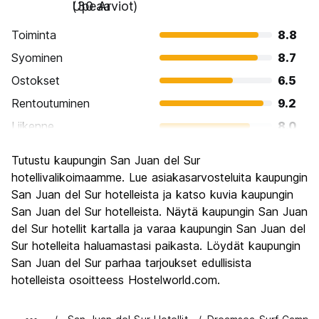
Upeaa
(30 Arviot)
Toiminta
8.8
Syominen
8.7
Ostokset
6.5
Rentoutuminen
9.2
Liikenne
8.0
Kiertoajelu
7.1
Tutustu kaupungin San Juan del Sur
Kulttuuri
7.3
hotellivalikoimaamme. Lue asiakasarvosteluita kaupungin
Yöelämä
San Juan del Sur hotelleista ja katso kuvia kaupungin
8.9
San Juan del Sur hotelleista. Näytä kaupungin San Juan
Rahanarvoinen
8.6
del Sur hotellit kartalla ja varaa kaupungin San Juan del
Sur hotelleita haluamastasi paikasta. Löydät kaupungin
San Juan del Sur parhaa tarjoukset edullisista
hotelleista osoitteess Hostelworld.com.