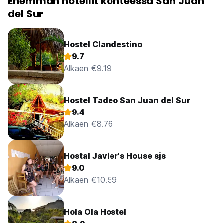
Enemmän hotellit kohteessa San Juan
del Sur
Hostel Clandestino
9.7
Alkaen €9.19
Hostel Tadeo San Juan del Sur
9.4
Alkaen €8.76
Hostal Javier's House sjs
9.0
Alkaen €10.59
Hola Ola Hostel