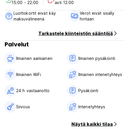
15:00 - 22:00
asti 12:00
Payment upon arrival by cash, credit and debit cards
Taxes not included (22% )
Luottokortit eivät käy
Verot eivät sisälly
Breakfast is included
maksuvälineenä
hintaan
General:
24 hours reception.
Tarkastele kiinteistön sääntöjä
No curfew
Palvelut
Pet are not allowed
Ilmainen aamiainen‎
Ilmainen pysäköinti
Ilmainen WiFi
Ilmainen intenetyhteys
24 h vastaanotto
Pysäköinti
Siivous
Intenetyhteys
Näytä kaikki tilaa