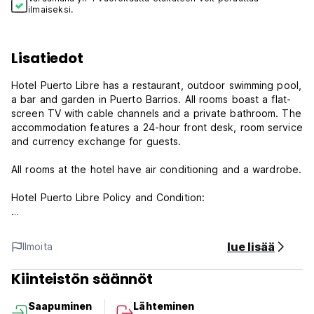
ilmaiseksi.
Lisatiedot
Hotel Puerto Libre has a restaurant, outdoor swimming pool,
a bar and garden in Puerto Barrios. All rooms boast a flat-
screen TV with cable channels and a private bathroom. The
accommodation features a 24-hour front desk, room service
and currency exchange for guests.
All rooms at the hotel have air conditioning and a wardrobe.
Hotel Puerto Libre Policy and Condition:
Cancellation Policy: 72h before arrival. In case of a late
cancellation or No Show, you will be charged the first night
lue lisää
Ilmoita
of your stay.
Kiinteistön säännöt
Check in from 15.00 to 22.00
Check out before 12.00
Saapuminen
Lähteminen