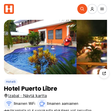
Hotelli
Hotel Puerto Libre
Izabal · Näytä kartta
Ilmainen WiFi
Ilmainen aamiainen‎
Varaamalla yli 4 vuorokautta etukäteen voit peruuttaa