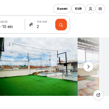
Suomi
EUR
äärät
Vieraat