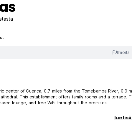
cas
stasta
si.
Ilmoita
toric center of Cuenca, 0.7 miles from the Tomebamba River, 0.9 m
hedral. This establishment offers family rooms and a terrace. 
hared lounge, and free WiFi throughout the premises.
lue lis