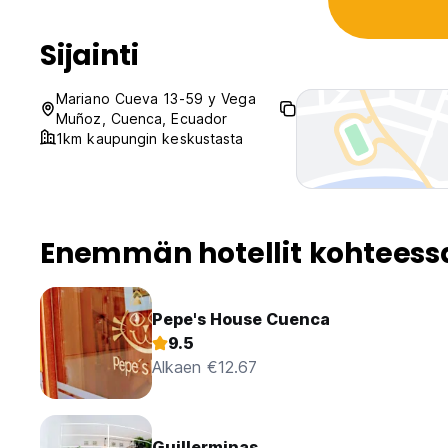
Sijainti
Mariano Cueva 13-59 y Vega
Muñoz, Cuenca, Ecuador
1km kaupungin keskustasta
Enemmän hotellit kohtees
Pepe's House Cuenca
9.5
Alkaen €12.67
Guillerminas