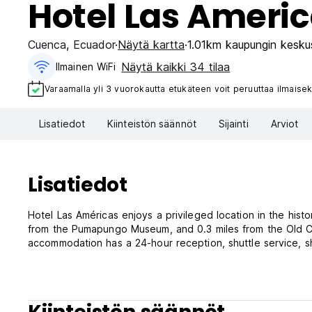
Hotel Las Ameri
Cuenca
,
Ecuador
Näytä kartta
1.01km kaupungin kesku
Näytä kaikki 34 tilaa
Ilmainen WiFi
Varaamalla yli 3 vuorokautta etukäteen voit peruuttaa ilmaisek
Lisatiedot
Kiinteistön säännöt
Sijainti
Arviot
Lisatiedot
Hotel Las Américas enjoys a privileged location in the his
from the Pumapungo Museum, and 0.3 miles from the Old Cat
accommodation has a 24-hour reception, shuttle service, s