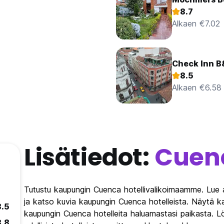
8.7
Alkaen €7.02
Check Inn 
8.5
Alkaen €6.58
Lisätiedot:
Cuen
Tutustu kaupungin Cuenca hotellivalikoimaamme. Lue a
ja katso kuvia kaupungin Cuenca hotelleista. Näytä ka
8.5
kaupungin Cuenca hotelleita haluamastasi paikasta. 
8.8