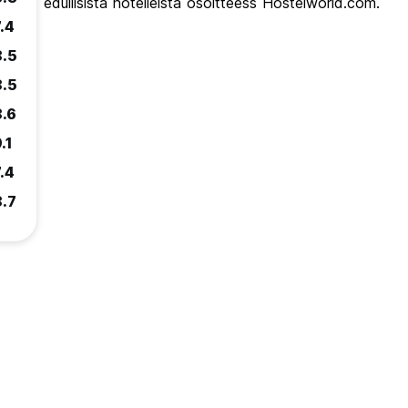
edullisista hotelleista osoitteess Hostelworld.com.
.4
8.5
8.5
8.6
.1
.4
8.7