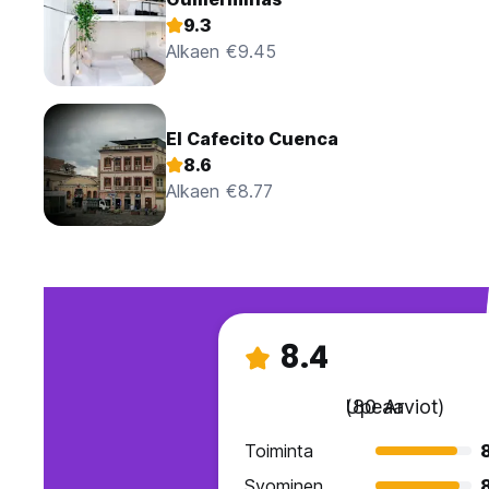
9.3
Alkaen €9.45
El Cafecito Cuenca
8.6
Alkaen €8.77
8.4
Upeaa
(80 Arviot)
Toiminta
Syominen