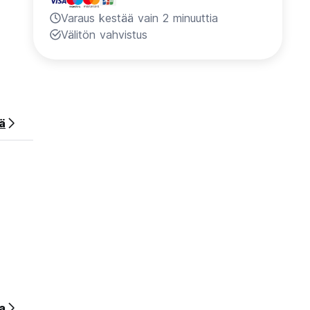
Varaus kestää vain 2 minuuttia
Välitön vahvistus
ä
a