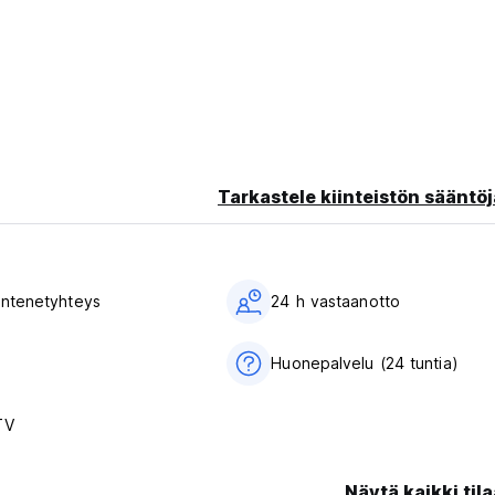
Tarkastele kiinteistön sääntöj
 intenetyhteys
24 h vastaanotto
Huonepalvelu (24 tuntia)
TV
Näytä kaikki tila