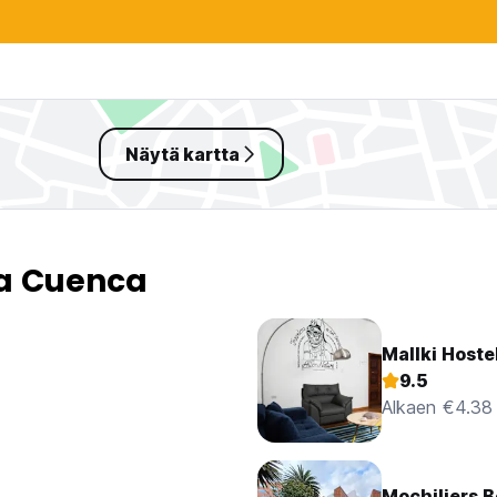
Näytä kartta
sa Cuenca
Mallki Hoste
9.5
Alkaen €4.38
Mochiliers B