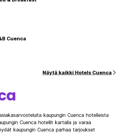
B&B Cuenca
Näytä kaikki Hotels Cuenca
ca
siakasarvosteluita kaupungin Cuenca hotelleista
upungin Cuenca hotellit kartalla ja varaa
Löydät kaupungin Cuenca parhaa tarjoukset