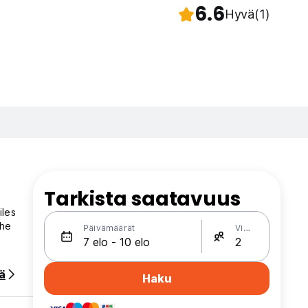
6.6
Hyvä
(1)
Tarkista saatavuus
iles
The
Päivämäärät
Vieraat
ää
Haku