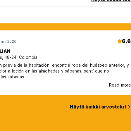
6.6
ammi 2026
LIAN
s, 18-24, Colombia
ón previa de la habitación, encontré ropa del huésped anterior, y
olor a loción en las almohadas y sábanas, sentí que no
las sábanas.
Read more
Näytä kaikki arvostelut