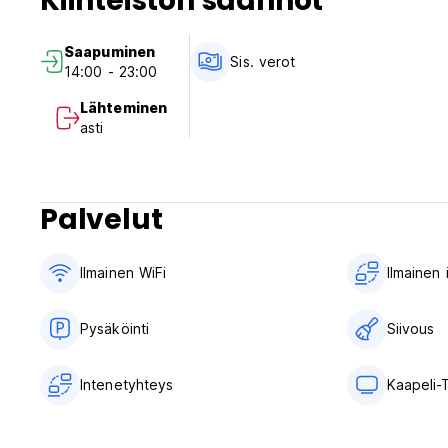
Kiinteistön säännöt
Saapuminen
Sis. verot
14:00 - 23:00
Lähteminen
asti
Palvelut
Ilmainen WiFi
Ilmainen
Pysäköinti
Siivous
Intenetyhteys
Kaapeli-