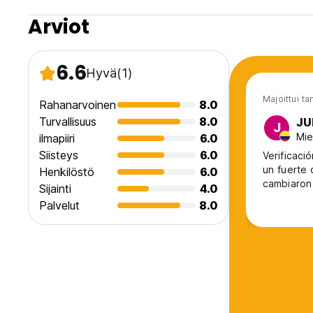
Arviot
6.6
Hyvä
(1)
Majoittui t
Rahanarvoinen
8.0
Turvallisuus
8.0
JU
J
Mie
ilmapiiri
6.0
Siisteys
6.0
Verificaci
un fuerte 
Henkilöstö
6.0
cambiaron 
Sijainti
4.0
Palvelut
8.0