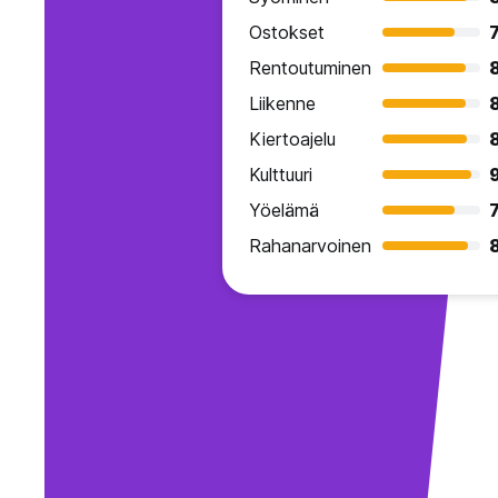
Ostokset
7
Rentoutuminen
Liikenne
Kiertoajelu
Kulttuuri
9
Yöelämä
7
Rahanarvoinen