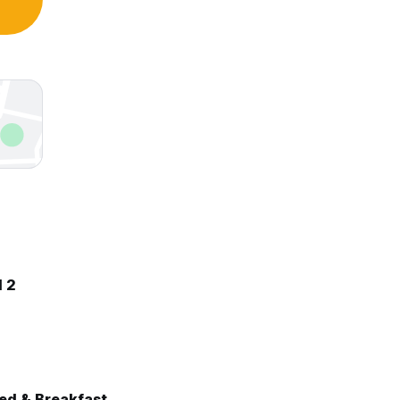
l 2
ed & Breakfast