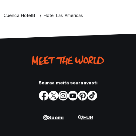
Cuenca Hotellit
Hotel Las Americas
Seuraa meitä seuraavasti
Suomi
EUR