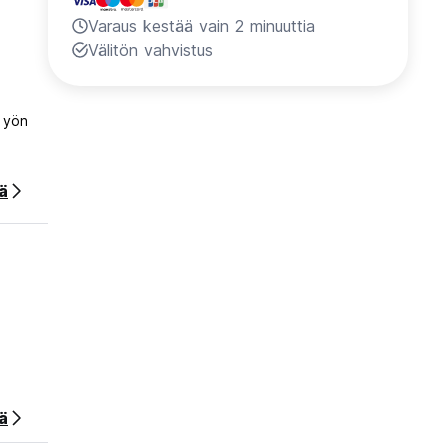
Varaus kestää vain 2 minuuttia
Välitön vahvistus
 yön
ää
ä