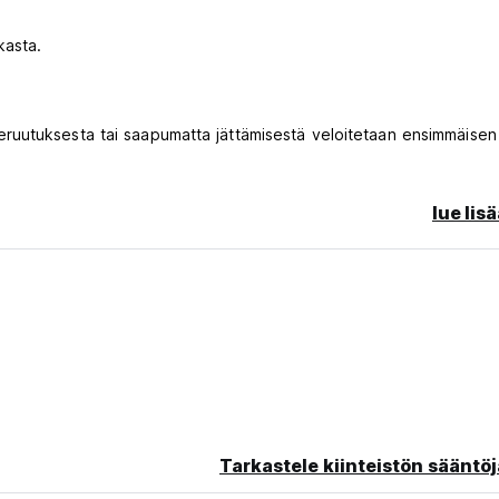
kasta.
ruutuksesta tai saapumatta jättämisestä veloitetaan ensimmäisen
lue lis
pumista.
isämaksu. (Auto-translated from original language)
Tarkastele kiinteistön sääntöj