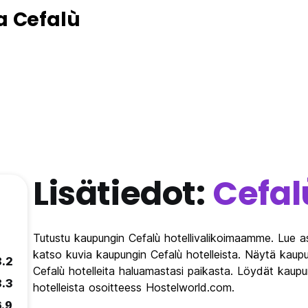
a Cefalù
Lisätiedot:
Cefal
Tutustu kaupungin Cefalù hotellivalikoimaamme. Lue as
katso kuvia kaupungin Cefalù hotelleista. Näytä kaupun
8.2
Cefalù hotelleita haluamastasi paikasta. Löydät kaupun
8.3
hotelleista osoitteess Hostelworld.com.
6.9