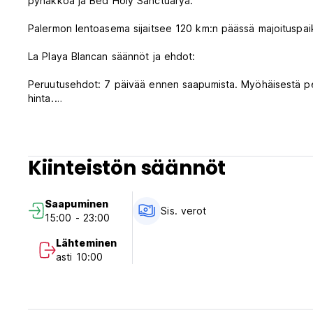
pyhäkköä ja Bed Holy Sanctuarya.
Palermon lentoasema sijaitsee 120 km:n päässä majoituspai
La Playa Blancan säännöt ja ehdot:
Peruutusehdot: 7 päivää ennen saapumista. Myöhäisestä pe
hinta.
Sisäänkirjautuminen klo 14.00-23.00.
Uloskirjautuminen ennen klo 10.00.
Kiinteistön säännöt
Maksu saapumisen yhteydessä käteisellä, luottokortilla.
Tämä majoituspaikka voi tehdä katteen kortiltasi ennen saa
Saapuminen
Verot sisältyvät
Sis. verot
15:00 - 23:00
Aamiainen sisältyy.
Lähteminen
Vastaanotto klo 8.00-23.00.
asti 10:00
Sisäänkirjautumisesta klo 23 jälkeen veloitetaan 40 euron l