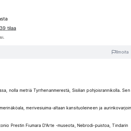
asta
39 tilaa
si.
Ilmoita
ssa, nolla metriä Tyrrhenanmerestä, Sisilian pohjoisrannikolla. Sen
 merinäköala, merivesiuima-altaan kansituoleineen ja aurinkovarjoi
tonio Prestin Fiumara D'Arte -museota, Nebrodi-puistoa, Tindarin