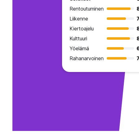
Rentoutuminen
Liikenne
7
Kiertoajelu
8
Kulttuuri
Yöelämä
Rahanarvoinen
7