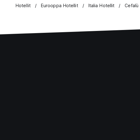
Hotellit
Eurooppa Hotellit
Italia Hotellit
Cefalù 