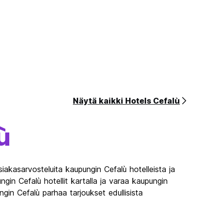
Näytä kaikki Hotels Cefalù
ù
iakasarvosteluita kaupungin Cefalù hotelleista ja
gin Cefalù hotellit kartalla ja varaa kaupungin
gin Cefalù parhaa tarjoukset edullisista