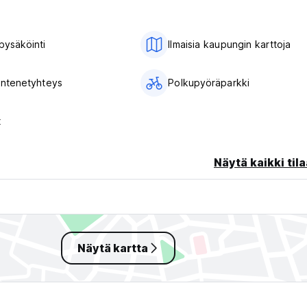
pysäköinti
Ilmaisia ​​kaupungin karttoja
 intenetyhteys
Polkupyöräparkki
t
Näytä kaikki tila
Näytä kartta