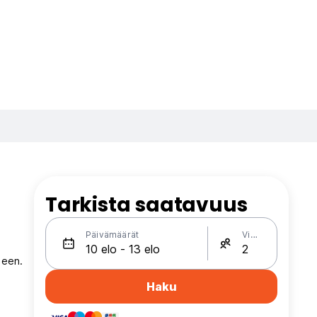
Tarkista saatavuus
Päivämäärät
Vieraat
neen.
Haku