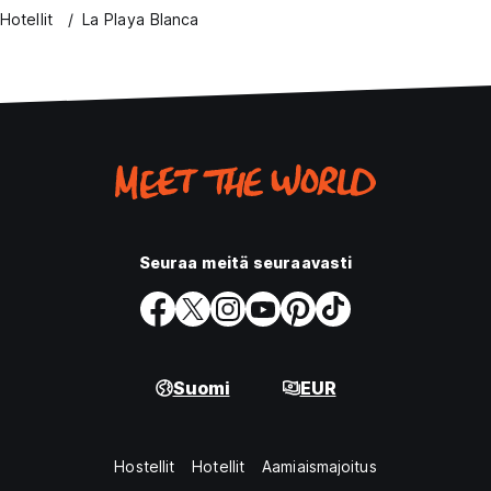
Hotellit
La Playa Blanca
Seuraa meitä seuraavasti
Suomi
EUR
Hostellit
Hotellit
Aamiaismajoitus