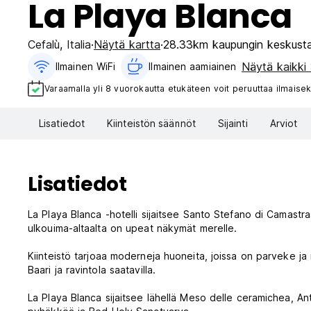
La Playa Blanca
Cefalù
,
Italia
Näytä kartta
28.33km kaupungin keskust
Näytä kaikki 
Ilmainen WiFi
Ilmainen aamiainen‎
Varaamalla yli 8 vuorokautta etukäteen voit peruuttaa ilmaisek
Lisatiedot
Kiinteistön säännöt
Sijainti
Arviot
Lisatiedot
La Playa Blanca -hotelli sijaitsee Santo Stefano di Camastra
ulkouima-altaalta on upeat näkymät merelle.
Kiinteistö tarjoaa moderneja huoneita, joissa on parveke ja
Baari ja ravintola saatavilla.
La Playa Blanca sijaitsee lähellä Meso delle ceramichea, An