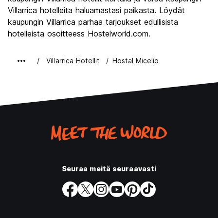
Rahanarvoinen
6.6
Villarrica hotelleita haluamastasi paikasta. Löydät
kaupungin Villarrica parhaa tarjoukset edullisista
hotelleista osoitteess Hostelworld.com.
Villarrica Hotellit
Hostal Micelio
Seuraa meitä seuraavasti