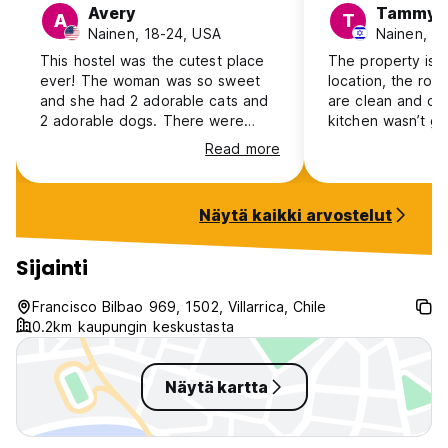
Avery
Tammy
A
T
Nainen, 18-24, USA
Nainen, 18
This hostel was the cutest place
The property is 
ever! The woman was so sweet
location, the ro
and she had 2 adorable cats and
are clean and comf
2 adorable dogs. There were
kitchen wasn’t grea
great, relaxing common areas on
wasn’t clean and
Read more
each floor, enough bathrooms for
flys If your looking for a place to
the number of people, and the
sleep I would re
kitchen was big and had
planning on cook
Näytä kaikki arvostelut
everything needed for cooking.
wouldn’t recomm
The host was so generous and
welcoming and it was the most
Sijainti
relaxing weekend ever. Loved this
place
Francisco Bilbao 969, 1502, Villarrica, Chile
0.2km kaupungin keskustasta
Näytä kartta