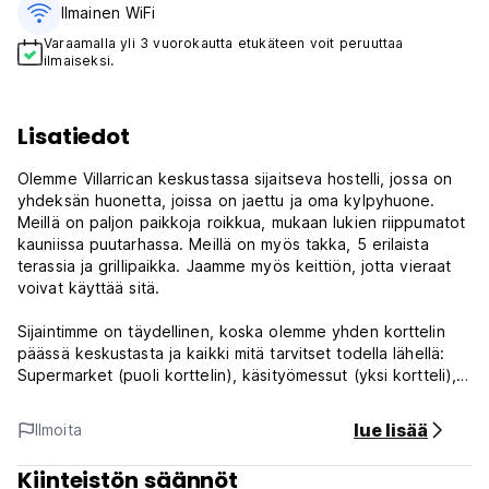
Ilmainen WiFi
Varaamalla yli 3 vuorokautta etukäteen voit peruuttaa
ilmaiseksi.
Lisatiedot
Olemme Villarrican keskustassa sijaitseva hostelli, jossa on
yhdeksän huonetta, joissa on jaettu ja oma kylpyhuone.
Meillä on paljon paikkoja roikkua, mukaan lukien riippumatot
kauniissa puutarhassa. Meillä on myös takka, 5 erilaista
terassia ja grillipaikka. Jaamme myös keittiön, jotta vieraat
voivat käyttää sitä.
Sijaintimme on täydellinen, koska olemme yhden korttelin
päässä keskustasta ja kaikki mitä tarvitset todella lähellä:
Supermarket (puoli korttelin), käsityömessut (yksi kortteli),
ranta (neljä korttelin) ja paljon paikallista kauppaa, pankkeja,
pubeja ja ravintoloita .
lue lisää
Ilmoita
Huoneet ovat todella yksinkertaisia, mutta todella mukavia,
Kiinteistön säännöt
koska valitsemme Chilen patjan ja sängyt.