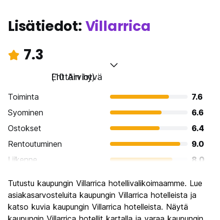
Lisätiedot:
Villarrica
7.3
Erittäin hyvä
(10 Arviot)
Toiminta
7.6
Syominen
6.6
Ostokset
6.4
Rentoutuminen
9.0
Liikenne
8.0
Kiertoajelu
8.6
Tutustu kaupungin Villarrica hotellivalikoimaamme. Lue
Kulttuuri
6.8
asiakasarvosteluita kaupungin Villarrica hotelleista ja
Yöelämä
katso kuvia kaupungin Villarrica hotelleista. Näytä
5.8
kaupungin Villarrica hotellit kartalla ja varaa kaupungin