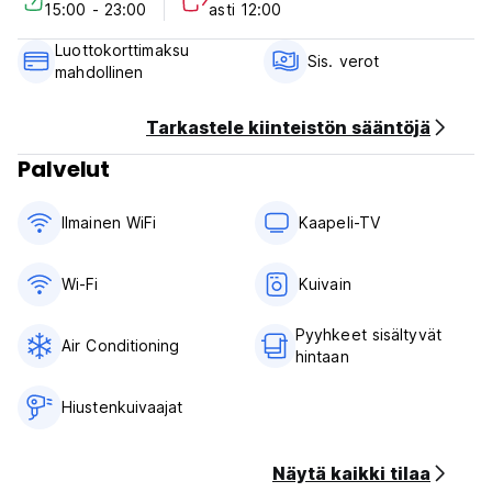
15:00 - 23:00
asti 12:00
Aamiainen ei sisälly hintaan
Luottokorttimaksu
Yleistä:
Sis. verot
mahdollinen
24 tunnin vastaanotto
Ei lemmikkieläimiä (Auto-translated from original language)
Tarkastele kiinteistön sääntöjä
Palvelut
Ilmainen WiFi
Kaapeli-TV
Wi-Fi
Kuivain
Pyyhkeet sisältyvät
Air Conditioning
hintaan
Hiustenkuivaajat
Näytä kaikki tilaa