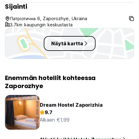
Sijainti
Патріотична 6, Zaporozhye, Ukraina
3.7km kaupungin keskustasta
Näytä kartta
Enemmän hotellit kohteessa
Zaporozhye
Dream Hostel Zaporizhia
9.7
Alkaen €1.99