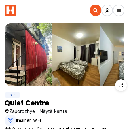
Hotelli
Quiet Centre
Zaporozhye · Näytä kartta
Ilmainen WiFi
Varaamalla yli 2 vuorokautta etukäteen voit peruuttaa