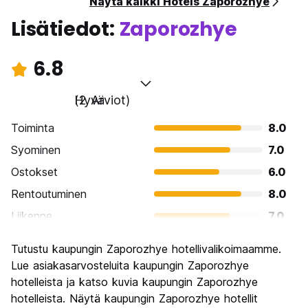
Näytä kaikki Hotels Zaporozhye
Lisätiedot:
Zaporozhye
6.8
Hyvä
(2 Arviot)
Toiminta
8.0
Syominen
7.0
Ostokset
6.0
Rentoutuminen
8.0
Liikenne
7.0
Kiertoajelu
7.0
Tutustu kaupungin Zaporozhye hotellivalikoimaamme.
Kulttuuri
4.0
Lue asiakasarvosteluita kaupungin Zaporozhye
Yöelämä
hotelleista ja katso kuvia kaupungin Zaporozhye
4.0
hotelleista. Näytä kaupungin Zaporozhye hotellit
Rahanarvoinen
10.0