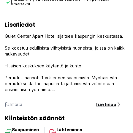
ilmaiseksi.
Lisatiedot
Quiet Center Apart Hotel sijaitsee kaupungin keskustassa.
Se koostuu edullisista viihtyisistä huoneista, joissa on kaikki
mukavuudet.
Hiljaisen keskuksen käytäntö ja kunto:
Peruutussäännöt: 1 vrk ennen saapumista. Myöhäisestä
peruutuksesta tai saapumatta jättämisestä veloitetaan
ensimmäisen yön hinta.
Sisäänkirjautuminen klo 15.00-23.00
lue lisää
Ilmoita
Lähtö ennen klo 11.00
Kiinteistön säännöt
Maksu saapumisen yhteydessä käteisellä, luotto- ja
pankkikortilla
Saapuminen
Lähteminen
Verot sisältyvät