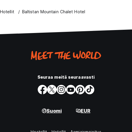
Hotellit
Baltistan Mountain Chalet Hotel
Seuraa meitä seuraavasti
Suomi
EUR
Hostellit
Hotellit
Aamiaismajoitus