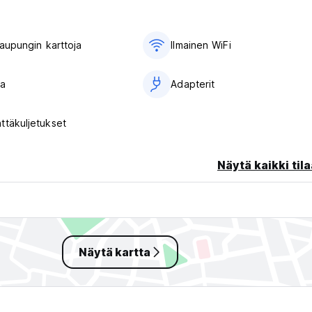
​​kaupungin karttoja
Ilmainen WiFi
la
Adapterit
ttäkuljetukset
Näytä kaikki tila
Näytä kartta