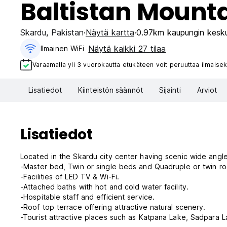
Baltistan Mounta
Skardu
,
Pakistan
Näytä kartta
0.97km kaupungin kesk
Näytä kaikki 27 tilaa
Ilmainen WiFi
Varaamalla yli 3 vuorokautta etukäteen voit peruuttaa ilmaisek
Lisatiedot
Kiinteistön säännöt
Sijainti
Arviot
Lisatiedot
Located in the Skardu city center having scenic wide angl
-Master bed, Twin or single beds and Quadruple or twin r
-Facilities of LED TV & Wi-Fi.
-Attached baths with hot and cold water facility.
-Hospitable staff and efficient service.
-Roof top terrace offering attractive natural scenery.
-Tourist attractive places such as Katpana Lake, Sadpara Lak