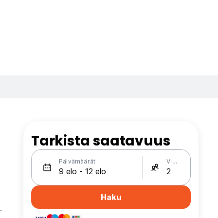
Tarkista saatavuus
Päivämäärät
Vieraat
Haku
.