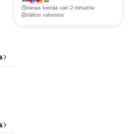
Varaus kestää vain 2 minuuttia
Välitön vahvistus
ää
of your
ä