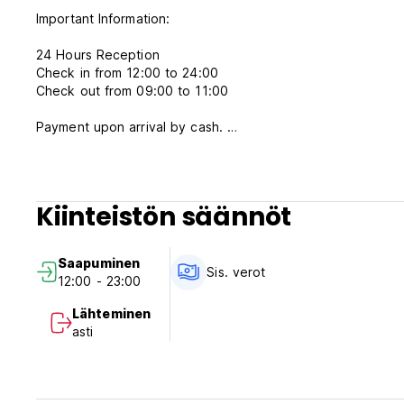
Important Information:
24 Hours Reception
Check in from 12:00 to 24:00
Check out from 09:00 to 11:00
Payment upon arrival by cash.
Taxes included.
Breakfast not included.
Cancellation policy: 2 days before arrival day. In case of a
Kiinteistön säännöt
stay.
No curfew.
Saapuminen
Child friendly.
Sis. verot
12:00 - 23:00
Lähteminen
asti