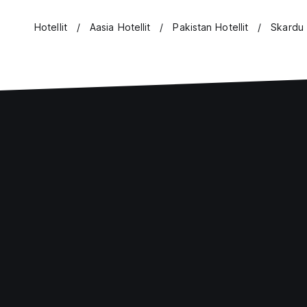
Hotellit
Aasia Hotellit
Pakistan Hotellit
Skardu 