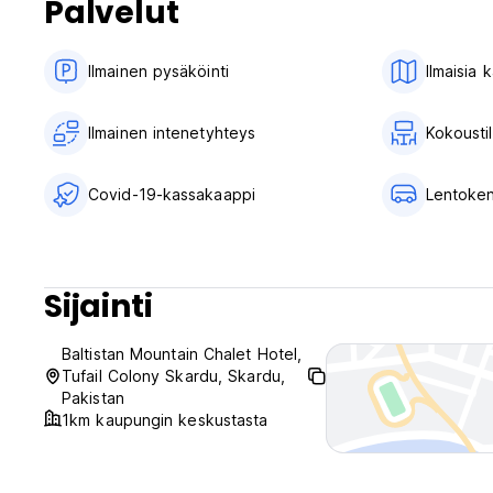
Palvelut
Ilmainen pysäköinti
Ilmaisia 
Ilmainen intenetyhteys
Kokousti
Covid-19-kassakaappi
Lentoken
Sijainti
Baltistan Mountain Chalet Hotel,
Tufail Colony Skardu, Skardu,
Pakistan
1km kaupungin keskustasta