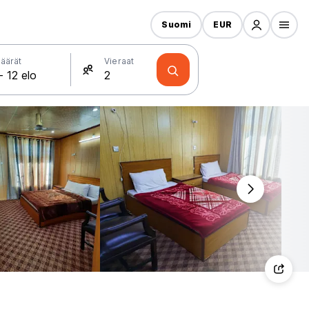
Suomi
EUR
äärät
Vieraat