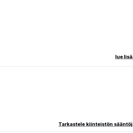
lue lis
 late cancellation or No Show, you will be charged the first night 
Tarkastele kiinteistön sääntöj