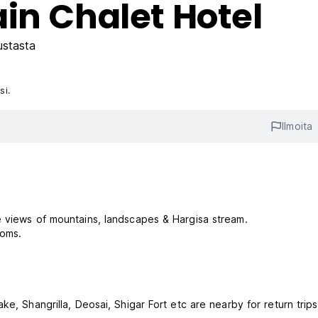
in Chalet Hotel
ustasta
si.
Ilmoita
e views of mountains, landscapes & Hargisa stream.
ooms.
e, Shangrilla, Deosai, Shigar Fort etc are nearby for return trips