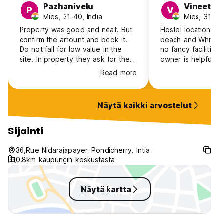
Pazhanivelu
Vineet
P
V
Mies, 31-40, India
Mies, 31-4
Property was good and neat. But
Hostel location i
confirm the amount and book it.
beach and White Town. 
Do not fall for low value in the
no fancy facilitie
site. In property they ask for the
owner is helpful.
original amount and not the online
Read more
amount.
Näytä kaikki arvostelut
Sijainti
36,Rue Nidarajapayer, Pondicherry, Intia
0.8km kaupungin keskustasta
Näytä kartta