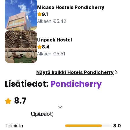
Micasa Hostels Pondicherry
9.1
Alkaen €5.42
Unpack Hostel
8.4
Alkaen €5.51
Näytä kaikki Hotels Pondicherry
Lisätiedot:
Pondicherry
8.7
Upeaa
(1 Arviot)
Toiminta
8.0