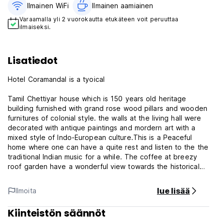
Ilmainen WiFi
Ilmainen aamiainen‎
Varaamalla yli 2 vuorokautta etukäteen voit peruuttaa
ilmaiseksi.
Lisatiedot
Hotel Coramandal is a tyoical
Tamil Chettiyar house which is 150 years old heritage
building furnished with grand rose wood pillars and wooden
furnitures of colonial style. the walls at the living hall were
decorated with antique paintings and mordern art with a
mixed style of Indo-European culture.This is a Peaceful
home where one can have a quite rest and listen to the the
traditional Indian music for a while. The coffee at breezy
roof garden have a wonderful view towards the historical
cathedral's dome
lue lisää
Ilmoita
With 10 well appointed heritage style air conditioned rooms
and with Wi-Fi zones free for Lap-tops and a cyber cafe
Kiinteistön säännöt
with artistic boutique stands a better residence at this little