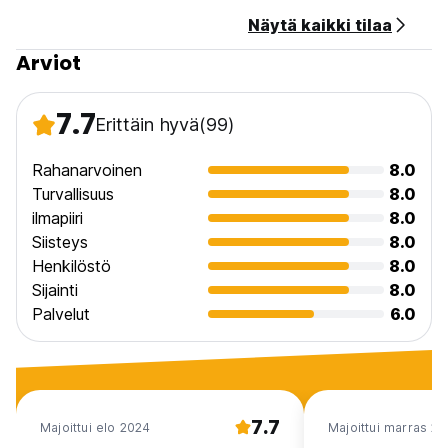
Näytä kaikki tilaa
Arviot
7.7
Erittäin hyvä
(99)
Rahanarvoinen
8.0
Turvallisuus
8.0
ilmapiiri
8.0
Siisteys
8.0
Henkilöstö
8.0
Sijainti
8.0
Palvelut
6.0
7.7
Majoittui elo 2024
Majoittui marras 2