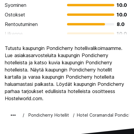
Syominen
10.0
Ostokset
10.0
Rentoutuminen
8.0
Liikenne
10.0
Kiertoajelu
10.0
Tutustu kaupungin Pondicherry hotellivalikoimaamme.
Kulttuuri
10.0
Lue asiakasarvosteluita kaupungin Pondicherry
Yöelämä
hotelleista ja katso kuvia kaupungin Pondicherry
4.0
hotelleista. Näytä kaupungin Pondicherry hotellit
Rahanarvoinen
8.0
kartalla ja varaa kaupungin Pondicherry hotelleita
haluamastasi paikasta. Löydät kaupungin Pondicherry
parhaa tarjoukset edullisista hotelleista osoitteess
Hostelworld.com.
Pondicherry Hotellit
Hotel Coramandal Pondiche