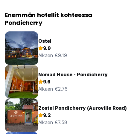
Enemmän hotellit kohteessa
Pondicherry
Ostel
9.9
Alkaen €9.19
Nomad House - Pondicherry
9.6
Alkaen €2.76
Zostel Pondicherry (Auroville Road)
9.2
Alkaen €7.58