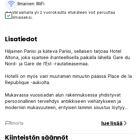
Ilmainen WiFi
Varaamalla yli 2 vuorokautta etukäteen voit peruuttaa
ilmaiseksi.
Lisatiedot
Hiljainen Pariisi ja kätevä Pariisi, sellaisen tarjoaa Hotel
Altona, joka sijaitsee ihanteellisella paikalla lähellä Gare du
Nord- ja Gare de l'Est -rautatieasemaa.
Hotelli on myös vain muutaman minuutin päässä Place de la
Republique -aukiolta.
Mukavassa vuosisadan alun rakennuksessa yhdistyvät
persoonallinen tervehdys antiikkiseen viehätykseen ja
moderniin mukavuuteen, erityisen lämmin sisustus löytyy
erilaisista listoista.
lue lisää
Ilmoita
Makuuhuoneet ovat äänieristettyjä huoneita, joissa on
puhelin, satelliitti- ja taulutelevisio, parveke ja meillä on
Kiinteistön säännöt
myös laaja ja ystävällinen oleskelutila.