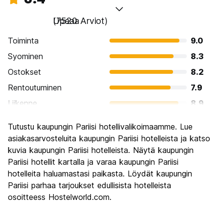
Upeaa
(7520 Arviot)
Toiminta
9.0
Syominen
8.3
Ostokset
8.2
Rentoutuminen
7.9
Liikenne
8.9
Kiertoajelu
9.5
Tutustu kaupungin Pariisi hotellivalikoimaamme. Lue
Kulttuuri
9.4
asiakasarvosteluita kaupungin Pariisi hotelleista ja katso
Yöelämä
kuvia kaupungin Pariisi hotelleista. Näytä kaupungin
7.9
Pariisi hotellit kartalla ja varaa kaupungin Pariisi
Rahanarvoinen
6.7
hotelleita haluamastasi paikasta. Löydät kaupungin
Pariisi parhaa tarjoukset edullisista hotelleista
osoitteess Hostelworld.com.