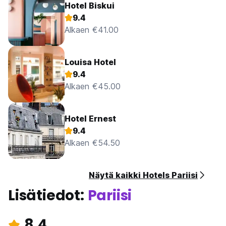
Hotel Biskui
9.4
Alkaen €41.00
Louisa Hotel
9.4
Alkaen €45.00
Hotel Ernest
9.4
Alkaen €54.50
Näytä kaikki Hotels Pariisi
Lisätiedot:
Pariisi
8.4