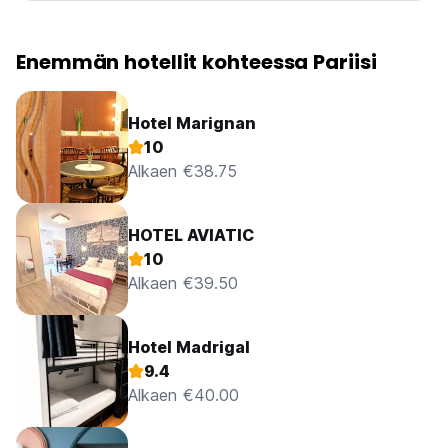
Enemmän hotellit kohteessa Pariisi
Hotel Marignan
10
Alkaen €38.75
HOTEL AVIATIC
10
Alkaen €39.50
Hotel Madrigal
9.4
Alkaen €40.00