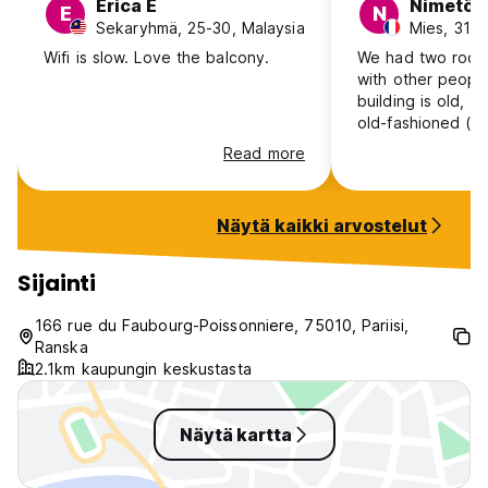
Erica E
Nimetön
E
N
Sekaryhmä, 25-30, Malaysia
Mies, 31-4
Wifi is slow. Love the balcony.
We had two room
with other peopl
building is old, 
old-fashioned (a
hotels in Paris for
Read more
range), the room
clean and quiet.
very comfortable
Näytä kaikki arvostelut
double bed, but 
in the middle of 
we had to sleep 
Sijainti
The service at b
good and it was n
166 rue du Faubourg-Poissonniere, 75010, Pariisi,
included in the 
Ranska
staff were helpful
2.1km kaupungin keskustasta
Näytä kartta