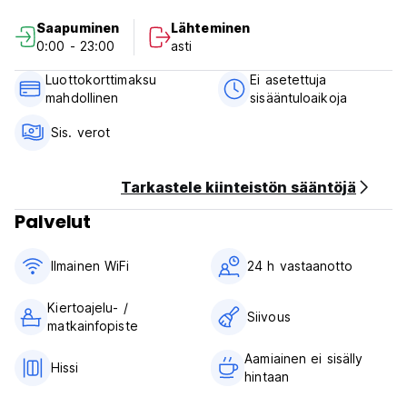
Saapuminen
Lähteminen
Huomaathan, että sinun tulee ilmoittaa hotellille puhelimitse
0:00 - 23:00
asti
tai sähköpostitse, jos saavut myöhemmin kuin varauksessasi
ilmoitettu aika
Luottokorttimaksu
Ei asetettuja
mahdollinen
sisääntuloaikoja
Aamiainen sisältyy online-huoneen hintaan
Sis. verot
Huomaa: Vierailuverot 0,83 euroa eivät sisälly online-
huoneiden hintoihin
Tarkastele kiinteistön sääntöjä
Erikoisehto: Tämä hotelli voi vapaasti pyytää kaikkia
asiakkaita antamaan hänelle luottokortin CVC-koodin milloin
Palvelut
tahansa ennen saapumista. (Auto-translated from original
language)
Ilmainen WiFi
24 h vastaanotto
Kiertoajelu- /
Siivous
matkainfopiste
Aamiainen ei sisälly
Hissi
hintaan