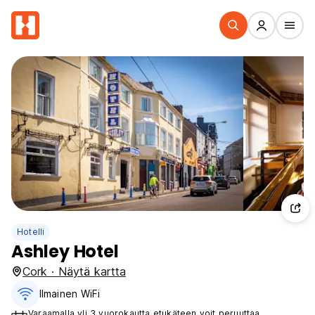
Hotelli
Ashley Hotel
Cork · Näytä kartta
Ilmainen WiFi
Varaamalla yli 3 vuorokautta etukäteen voit peruuttaa