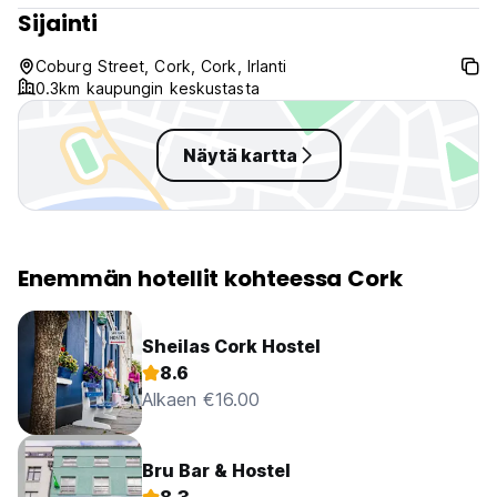
Sijainti
Coburg Street, Cork, Cork, Irlanti
0.3km kaupungin keskustasta
Näytä kartta
Enemmän hotellit kohteessa Cork
Sheilas Cork Hostel
8.6
Alkaen €16.00
Bru Bar & Hostel