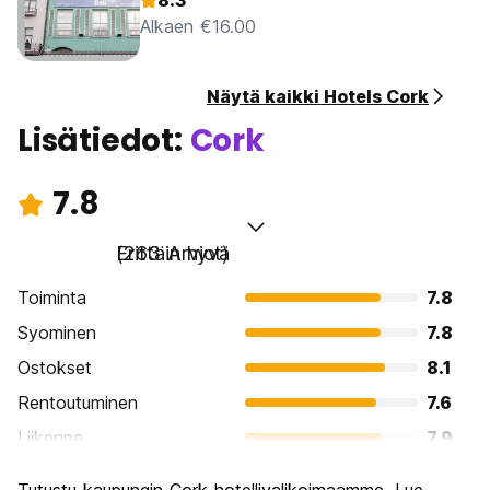
8.3
Alkaen €16.00
Näytä kaikki Hotels Cork
Lisätiedot:
Cork
7.8
Erittäin hyvä
(263 Arviot)
Toiminta
7.8
Syominen
7.8
Ostokset
8.1
Rentoutuminen
7.6
Liikenne
7.9
Kiertoajelu
7.7