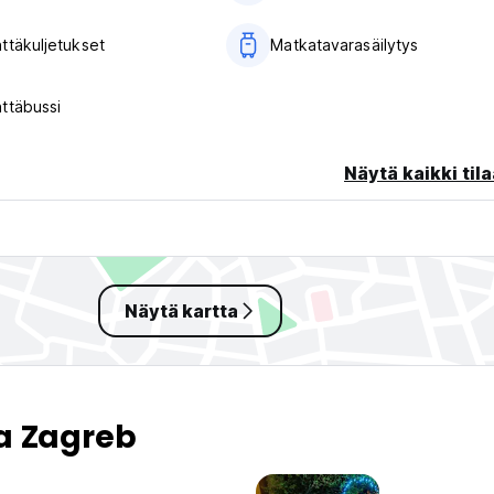
ttäkuljetukset
Matkatavarasäilytys
ttäbussi
Näytä kaikki tila
Näytä kartta
a Zagreb