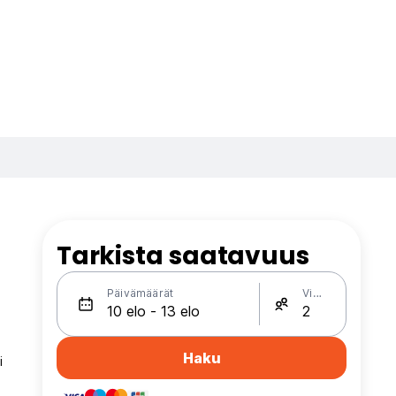
Tarkista saatavuus
Päivämäärät
Vieraat
Haku
i