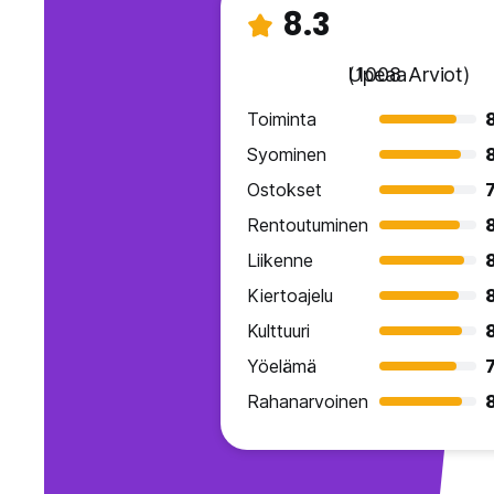
8.3
Upeaa
(1008 Arviot)
Toiminta
Syominen
Ostokset
7
Rentoutuminen
Liikenne
Kiertoajelu
Kulttuuri
Yöelämä
7
Rahanarvoinen