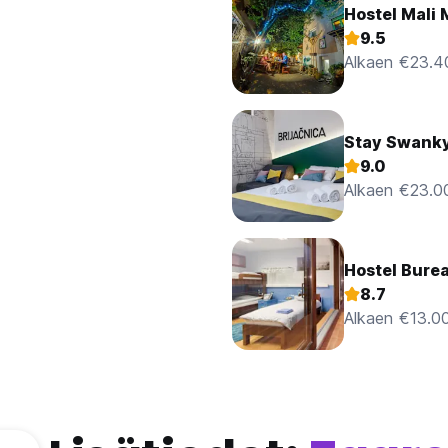
Hostel Mali
9.5
Alkaen €23.4
Stay Swank
9.0
Alkaen €23.0
Hostel Bure
8.7
Alkaen €13.0