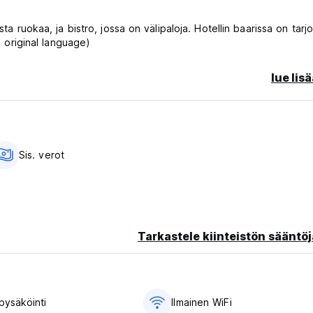
ta ruokaa, ja bistro, jossa on välipaloja. Hotellin baarissa on tarjo
om original language)
lue lis
Sis. verot
Tarkastele kiinteistön sääntöj
pysäköinti
Ilmainen WiFi