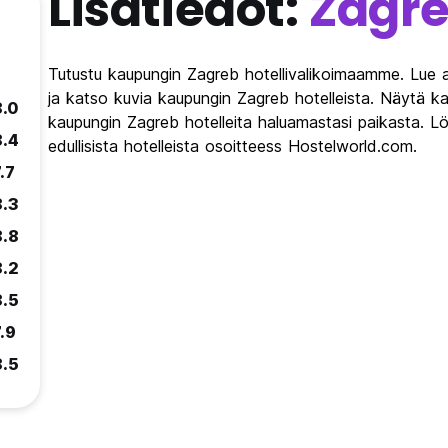
Lisätiedot:
Zagr
Tutustu kaupungin Zagreb hotellivalikoimaamme. Lue a
ja katso kuvia kaupungin Zagreb hotelleista. Näytä kau
8.0
kaupungin Zagreb hotelleita haluamastasi paikasta. L
8.4
edullisista hotelleista osoitteess Hostelworld.com.
.7
8.3
8.8
8.2
8.5
.9
8.5