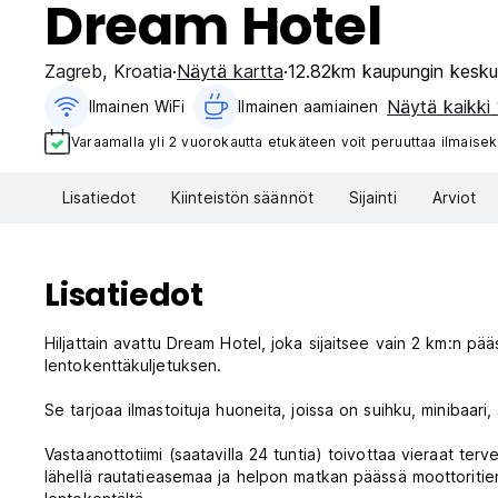
Dream Hotel
Zagreb
,
Kroatia
Näytä kartta
12.82km kaupungin kesku
Näytä kaikki 
Ilmainen WiFi
Ilmainen aamiainen‎
Varaamalla yli 2 vuorokautta etukäteen voit peruuttaa ilmaisek
Lisatiedot
Kiinteistön säännöt
Sijainti
Arviot
Lisatiedot
Hiljattain avattu Dream Hotel, joka sijaitsee vain 2 km:n pä
lentokenttäkuljetuksen.
Se tarjoaa ilmastoituja huoneita, joissa on suihku, minibaari, sa
Vastaanottotiimi (saatavilla 24 tuntia) toivottaa vieraat terve
lähellä rautatieasemaa ja helpon matkan päässä moottoritien l