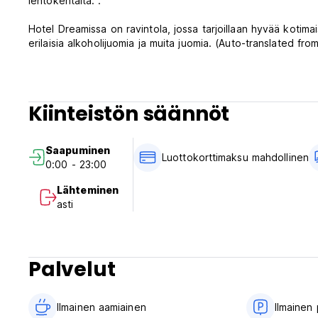
lentokentältä. .
Hotel Dreamissa on ravintola, jossa tarjoillaan hyvää kotimais
erilaisia ​​alkoholijuomia ja muita juomia. (Auto-translated fr
Kiinteistön säännöt
Saapuminen
Luottokorttimaksu mahdollinen
0:00 - 23:00
Lähteminen
asti
Palvelut
Ilmainen aamiainen‎
Ilmainen 