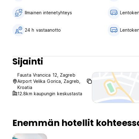
Ilmainen intenetyhteys
Lentoken
24 h vastaanotto
Lentoken
Sijainti
Fausta Vrancica 12, Zagreb
Airport Velika Gorica, Zagreb,
Kroatia
12.8km kaupungin keskustasta
Enemmän hotellit kohteess