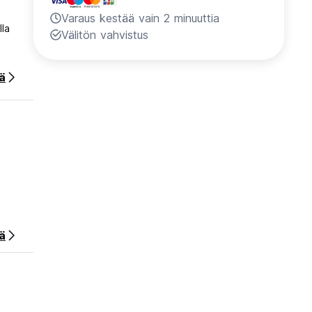
Varaus kestää vain 2 minuuttia
lla
Välitön vahvistus
ää
ä