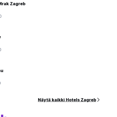
 Mrak Zagreb
0
y
0
au
0
Näytä kaikki Hotels Zagreb