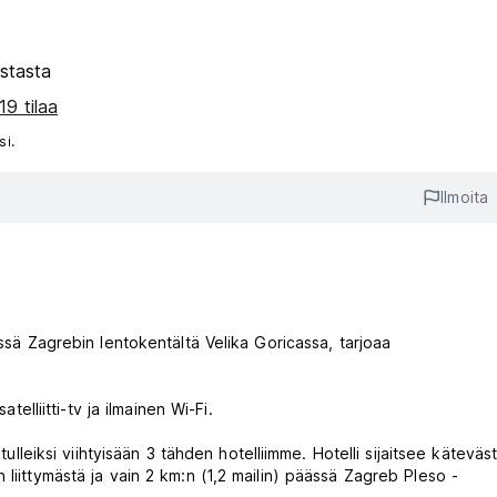
stasta
19 tilaa
si.
Ilmoita
ässä Zagrebin lentokentältä Velika Goricassa, tarjoaa
telliitti-tv ja ilmainen Wi-Fi.
tulleiksi viihtyisään 3 tähden hotelliimme. Hotelli sijaitsee käteväst
iittymästä ja vain 2 km:n (1,2 mailin) ​​päässä Zagreb Pleso -