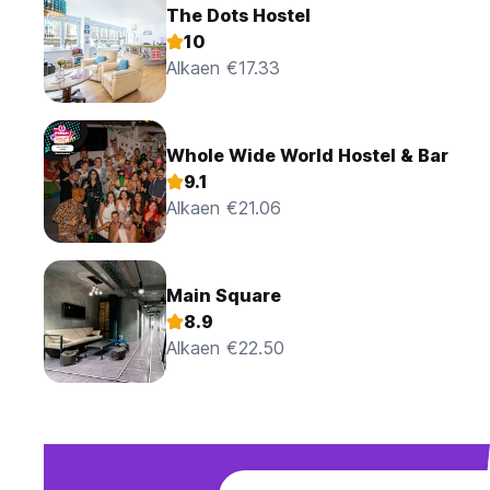
The Dots Hostel
10
Alkaen €17.33
Whole Wide World Hostel & Bar
9.1
Alkaen €21.06
Main Square
8.9
Alkaen €22.50