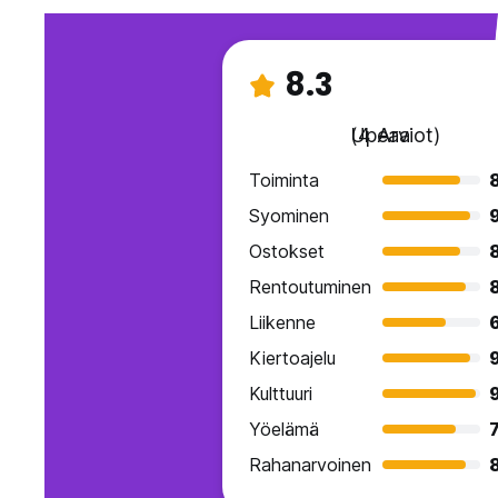
8.3
Upeaa
(4 Arviot)
Toiminta
Syominen
Ostokset
Rentoutuminen
Liikenne
Kiertoajelu
Kulttuuri
Yöelämä
7
Rahanarvoinen