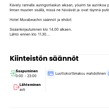
Kävely rannalla auringonlaskun aikaan, yöuinti tai aurinkoa
linnan muurien sisällä, missä ne häviävät ja ovat täynnä putii
Hotel Muvabeachin säännöt ja ehdot:
Sisäänkirjautuminen klo 14.00 alkaen.
Lähtö ennen klo 11.30.
Peruutusehdot: 72 tuntia ennen saapumista.
Maksu saapumisen yhteydessä käteisellä, luottokortilla.
Kiinteistön säännöt
Verot sisältyvät.
Aamiainen sisältyy.
Saapuminen
Yleistä:
Luottokorttimaksu mahdollinen
0:00 - 23:00
Ei ulkonaliikkumiskieltoa. (Auto-translated from original lan
Lähteminen
asti