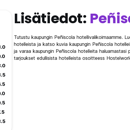
Lisätiedot:
Peñis
Tutustu kaupungin Peñiscola hotellivalikoimaamme. Lu
hotelleista ja katso kuvia kaupungin Peñiscola hotellei
8.0
ja varaa kaupungin Peñiscola hotelleita haluamastasi
9.0
tarjoukset edullisista hotelleista osoitteess Hostelwor
8.0
8.5
6.5
9.0
9.5
.5
8.5