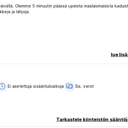
 päivällä. Olemme 5 minuutin päässä upeista maalaismaisista kaduis
kkeja ja lahjoja.
lue lis
Ei asetettuja sisääntuloaikoja
Sis. verot
guage)
Tarkastele kiinteistön sääntöj