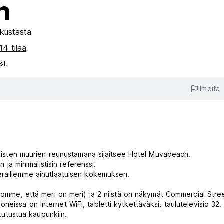
h
kustasta
14 tilaa
si.
Ilmoita
allisten muurien reunustamana sijaitsee Hotel Muvabeach.
n ja minimalistisin referenssi.
eraillemme ainutlaatuisen kokemuksen.
nomme, että meri on meri) ja 2 niistä on näkymät Commercial Street
huoneissa on Internet WiFi, tabletti kytkettäväksi, taulutelevisio 32. 
 tutustua kaupunkiin.