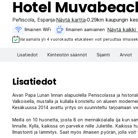
Hotel Muvabeac
Peñiscola
,
Espanja
Näytä kartta
0.29km kaupungin kes
Näytä kaikki 
Ilmainen WiFi
Ilmainen aamiainen‎
Varaamalla yli 4 vuorokautta etukäteen voit peruuttaa ilmaisek
Lisatiedot
Kiinteistön säännöt
Sijainti
Arviot
Lisatiedot
Aivan Papa Lunan linnan alapuolella Peniscolassa ja histori
Valkoisella, mustalla ja kullalla koristeltu on alueen modernei
Kesäkuussa 2014 avattu yritys on suunniteltu tarjoamaan vi
Meillä on 10 huonetta, joista 8 on merinäköalalla (ja kun sa
linnalle. Kyllä, kaikissa on parveke niille Julietille. Kaikissa 
Ilmastointi ja lämmitys. Saat myös ilmaisen pyörän, jolla voit