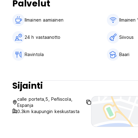
Palvelut
Ilmainen aamiainen‎
Ilmainen 
24 h vastaanotto
Siivous
Ravintola
Baari
Sijainti
calle porteta,5, Peñiscola,
Espanja
0.3km kaupungin keskustasta