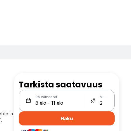
Tarkista saatavuus
Päivämäärät
Vieraat
ille ja
Haku
',