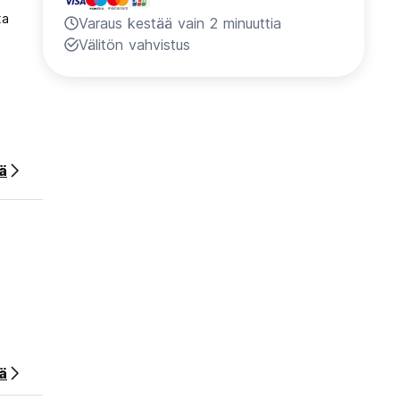
ta
Varaus kestää vain 2 minuuttia
Välitön vahvistus
ää
ä