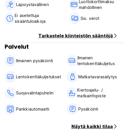
Luottokorttimaksu
Lapsiystävällinen
mahdollinen
Ei asetettuja
Sis. verot
sisääntuloaikoja
Tarkastele kiinteistön sääntöjä
Palvelut
Ilmainen
Ilmainen pysäköinti
lentokenttäkuljetus
Lentokenttäkuljetukset
Matkatavarasäilytys
Kiertoajelu- /
Suojavalintapuhelin
matkainfopiste
Pankkiautomaatti
Pysäköinti
Näytä kaikki tilaa