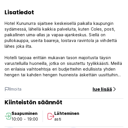
Lisatiedot
Hotel Kununurra sijaitsee keskeisellä paikalla kaupungin
sydämessä, lähellä kaikkia palveluita, kuten Coles, posti,
paikallinen uima-allas ja vapaa-ajankeskus. Siellä on
pullokauppa, useita baareja, loistava ravintola ja viihdettä
lähes joka ilta.
Hotelli tarjoaa erittäin mukavan tason majoitusta täysin
varustelluilla huoneilla, jotka on sisustettu tyylikkäästi. Meillä
on erilaisia ​​vaihtoehtoja eri budjetteihin edullisista yhden
hengen tai kahden hengen huoneista äskettäin uusittuihin
premium-sviitteihin. (Auto-translated from original language)
lue lisää
Ilmoita
Kiinteistön säännöt
Saapuminen
Lähteminen
10:00 - 19:00
asti