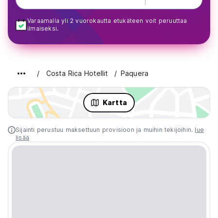
Varaamalla yli 2 vuorokautta etukäteen voit peruuttaa
ilmaiseksi.
Costa Rica Hotellit
Paquera
Kartta
Sijainti perustuu maksettuun provisioon ja muihin tekijöihin.
lue
lisää