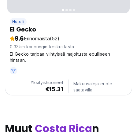
Hotelli
El Gecko
9.6
Erinomaista
(52)
0.33km kaupungin keskustasta
El Gecko tarjoaa viihtyisää majoitusta edulliseen
hintaan.
Yksityishuoneet
Makuusaleja ei ole
€15.31
saatavilla
Muut
Costa Rica
n