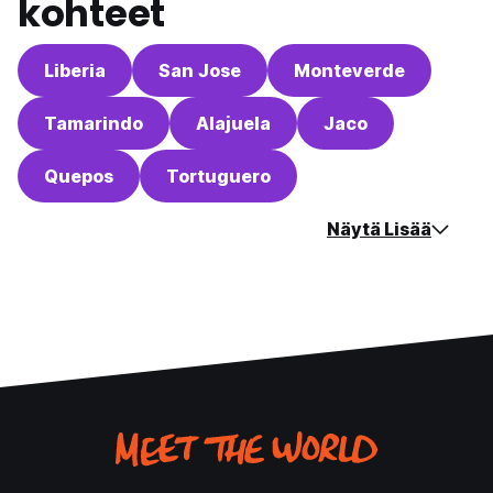
kohteet
Liberia
San Jose
Monteverde
Tamarindo
Alajuela
Jaco
Quepos
Tortuguero
Näytä Lisää