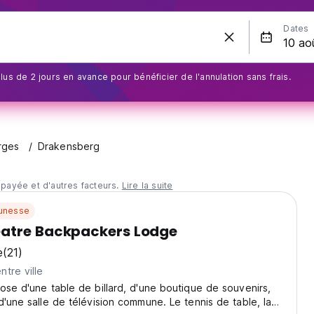
Dates
us de 2 jours en avance pour bénéficier de l'annulation sans frais.
rges
Drakensberg
 payée et d'autres facteurs.
Lire la suite
unesse
atre Backpackers Lodge
e
(21)
tre ville
ose d'une table de billard, d'une boutique de souvenirs,
d'une salle de télévision commune. Le tennis de table, la