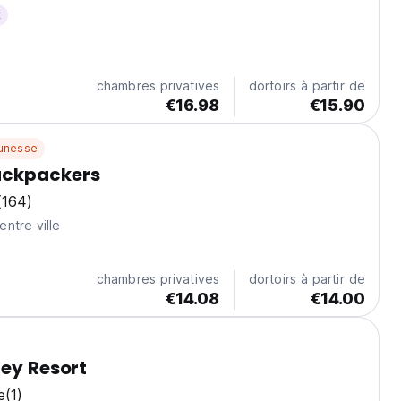
le vélo ne sont que quelques-unes des activités que vous
t
uer dans cet établissement et...
chambres privatives
dortoirs à partir de
€16.98
€15.90
unesse
ckpackers
(164)
ntre ville
chambres privatives
dortoirs à partir de
€14.08
€14.00
ley Resort
e
(1)