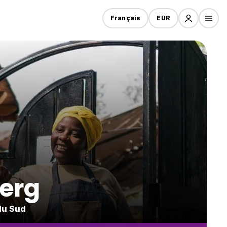
Français
EUR
erg
du Sud