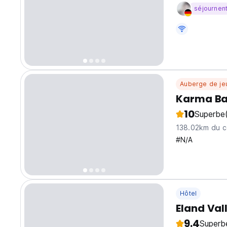
randonnée et 
séjournen
pourrez pratiq
Auberge de je
Karma Ba
10
Superbe
138.02km du ce
#N/A
Hôtel
Eland Val
9.4
Superb