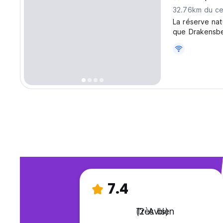
32.76km du cen
La réserve nat
que Drakensbe
7.4
Très bien
(2 Avis)