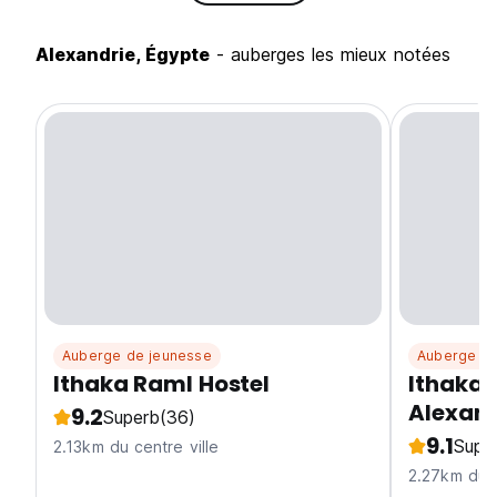
Alexandrie, Égypte
- auberges les mieux notées
Auberge de jeunesse
Auberge de
Ithaka Raml Hostel
Ithaka 
Alexand
9.2
Superb
(36)
9.1
Supe
2.13km du centre ville
2.27km du c