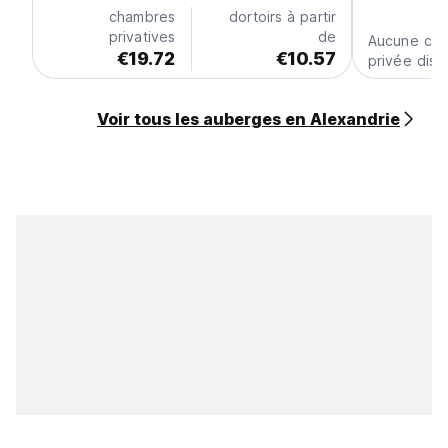
chambres
dortoirs à partir
privatives
de
Aucune ch
€19.72
€10.57
privée disp
Voir tous les auberges en Alexandrie