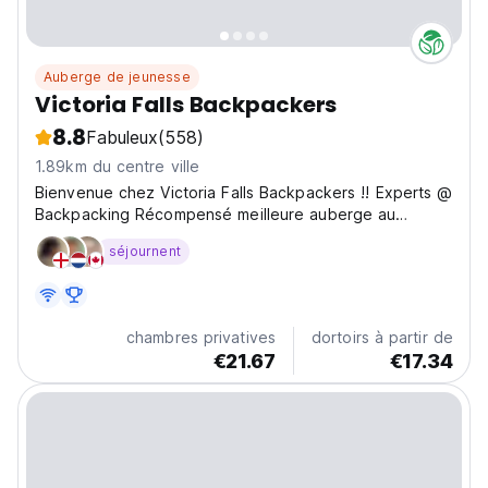
Auberge de jeunesse
Victoria Falls Backpackers
8.8
Fabuleux
(558)
1.89km du centre ville
Bienvenue chez Victoria Falls Backpackers !! Experts @
Backpacking Récompensé meilleure auberge au
Zimbabwe 2013 / 2014 / 2015 / 2017/2018/2020 En
séjournent
tant que voyageurs du monde entier avec plus de 20
ans d’expériences et d’aventures derrière nous, notre
équipe...
chambres privatives
dortoirs à partir de
€21.67
€17.34