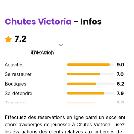
Chutes Victoria
- Infos
7.2
Très bien
(71 Avis)
Activités
9.0
Se restaurer
7.0
Boutiques
6.2
Se détendre
7.9
Transport
6.0
Visites touristiques
9.1
Effectuez des réservations en ligne parmi un excellent
Culture
6.7
choix d’auberges de jeunesse à Chutes Victoria. Lisez
Sortir le soir / faire la fête
les évaluations des clients relatives aux auberges de
6.4