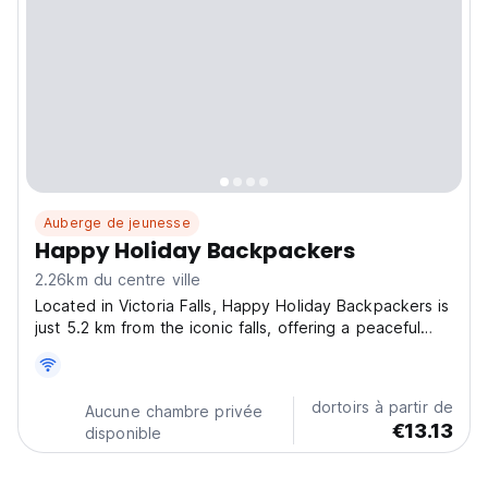
Auberge de jeunesse
Happy Holiday Backpackers
2.26km du centre ville
Located in Victoria Falls, Happy Holiday Backpackers is
just 5.2 km from the iconic falls, offering a peaceful
garden and a cozy shared lounge for relaxation. Our
hostel features non-smoking rooms, free WiFi, air
conditioning, and private bathrooms. Enjoy...
dortoirs à partir de
Aucune chambre privée
€13.13
disponible