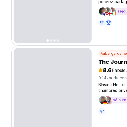
pouvez partag
séjo
Auberge de je
The Journ
8.6
Fabule
0.14km du cent
Blasina Hoste
chambres privé
du Wi-Fi, d'u
séjourn
gratuit au caf