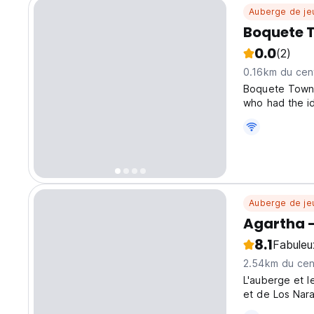
Auberge de je
Boquete 
0.0
(2)
0.16km du cent
Boquete Town 
who had the i
cozy lodge has
your stay comf
Auberge de je
Agartha -
8.1
Fabuleu
2.54km du cent
L'auberge et l
et de Los Nara
du stress, vou