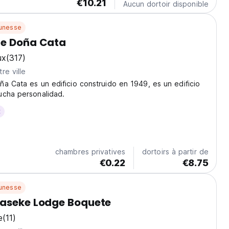
€10.21
Aucun dortoir disponible
unesse
de Doña Cata
ux
(317)
re ville
a Cata es un edificio construido en 1949, es un edificio
ucha personalidad.
t
chambres privatives
dortoirs à partir de
€0.22
€8.75
unesse
gaseke Lodge Boquete
e
(11)