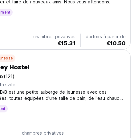
er et faire de nouveaux amis. Nous vous attendons.
urnent
chambres privatives
dortoirs à partir de
€15.31
€10.50
unesse
ey Hostel
ux
(121)
re ville
l B/B est une petite auberge de jeunesse avec des
es, toutes équipées d'une salle de bain, de l'eau chaude,
ne cuisine commune entièrement équipée et d'un accès
ent
é, au thé et aux crêpes.
chambres privatives