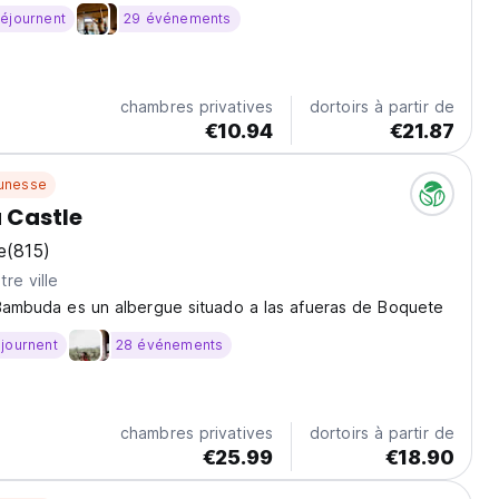
istoires au coin du feu. Une auberge conviviale pour
éjournent
29 événements
lme et de la communauté. (Auto-translated...
chambres privatives
dortoirs à partir de
€10.94
€21.87
unesse
Castle
e
(815)
re ville
 Bambuda es un albergue situado a las afueras de Boquete
journent
28 événements
chambres privatives
dortoirs à partir de
€25.99
€18.90