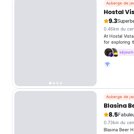
Auberge de je
Hostal Vi
9.3
Superb
0.46km du cent
At Hostal Vist
for exploring 
rooms designe
séjourn
spaces, all eq
Auberge de je
Blasina B
8.5
Fabule
0.73km du cent
Blasina Beer H