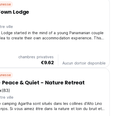
unesse
Town Lodge
re ville
Lodge started in the mind of a young Panamanian couple
dea to create their own accommodation experience. This
 a friendly team of staff who are determined to make
ortable and will help with everything...
chambres privatives
€9.62
Aucun dortoir disponible
unesse
 Peace & Quiet - Nature Retreat
x
(83)
re ville
e camping Agartha sont situés dans les collines d'Alto Lino
njos. Si vous aimez être dans la nature et loin du bruit et
s allez adorer cet endroit.