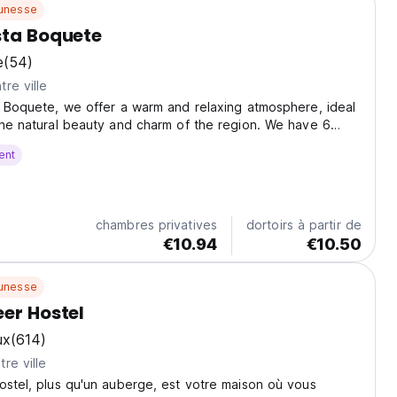
unesse
sta Boquete
e
(54)
re ville
a Boquete, we offer a warm and relaxing atmosphere, ideal
the natural beauty and charm of the region. We have 6
d to meet various needs, from private options to shared
ent
uipped with essentials to guarantee...
chambres privatives
dortoirs à partir de
€10.94
€10.50
unesse
eer Hostel
ux
(614)
re ville
ostel, plus qu'un auberge, est votre maison où vous