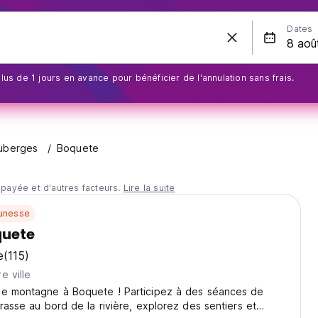
Dates
us de 1 jours en avance pour bénéficier de l'annulation sans frais.
uberges
Boquete
 payée et d'autres facteurs.
Lire la suite
unesse
uete
e
(115)
e ville
de montagne à Boquete ! Participez à des séances de
rrasse au bord de la rivière, explorez des sentiers et