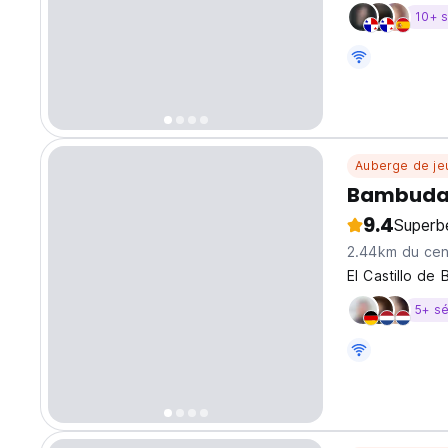
partagez des h
10+ s
profiter du ca
Auberge de je
Bambuda 
9.4
Superb
2.44km du cent
El Castillo de
5+ sé