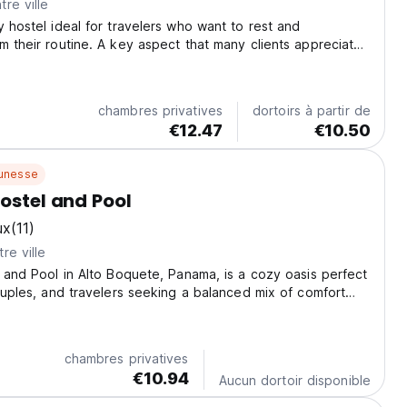
re ville
y hostel ideal for travelers who want to rest and
m their routine. A key aspect that many clients appreciate
llity of the atmosphere since we are not a party place. Our
onsist of a large living room...
chambres privatives
dortoirs à partir de
€12.47
€10.50
unesse
Hostel and Pool
ux
(11)
re ville
l and Pool in Alto Boquete, Panama, is a cozy oasis perfect
couples, and travelers seeking a balanced mix of comfort
 Nestled near the slopes of Volcán Barú, the hostel offers
o some of Panama’s most...
chambres privatives
€10.94
Aucun dortoir disponible