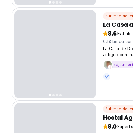
Auberge de je
La Casa 
8.6
Fabule
0.18km du cent
La Casa de Doñ
antiguo con m
séjournen
Auberge de je
Hostal A
9.0
Superb