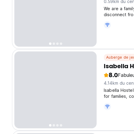
0.59km du cent
We are a famil
disconnect fro
is the tranqui
common areas c
Auberge de je
Isabella 
8.0
Fabule
4.14km du cent
Isabella Hoste
for families, 
and adventure.
easy access t