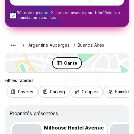
Réservez plus de 2 jours en avance pour bénéficier de
l'annulation sans frais.
Argentine Auberges
Buenos Aires
Carte
Filtres rapides
Privées
Parking
Couples
Familles
Propriétés présentées
Milhouse Hostel Avenue