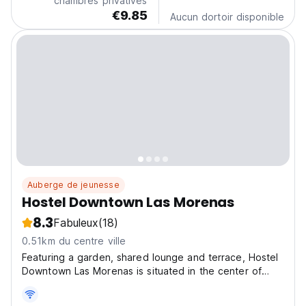
chambres privatives
€9.85
Aucun dortoir disponible
Auberge de jeunesse
Hostel Downtown Las Morenas
8.3
Fabuleux
(18)
0.51km du centre ville
Featuring a garden, shared lounge and terrace, Hostel
Downtown Las Morenas is situated in the center of
Buenos Aires. The hostel has a great location, only
700 meters from Obelisco of Buenos Aires, 800 meters