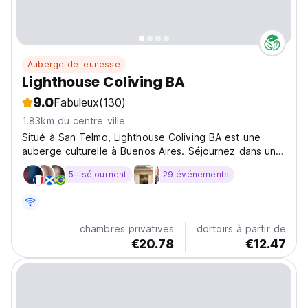
Auberge de jeunesse
Lighthouse Coliving BA
9.0
Fabuleux
(130)
1.83km du centre ville
Situé à San Telmo, Lighthouse Coliving BA est une
auberge culturelle à Buenos Aires. Séjournez dans un
manoir historique près de la Plaza Dorrego et des
5+ séjournent
29 événements
universités. (Auto-translated from original language)
chambres privatives
dortoirs à partir de
€20.78
€12.47