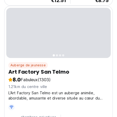
€12.51
€8.75
Auberge de jeunesse
Art Factory San Telmo
8.0
Fabuleux
(1303)
1.21km du centre ville
L'Art Factory San Telmo est un auberge animée,
abordable, amusante et diverse située au cœur du
quartier historique de San Telmo à Buenos Aires, en
Argentine.