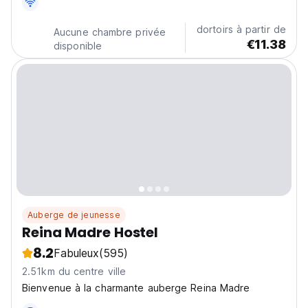
have spacious common areas and quiet corners for
socializing or simply taking a break, ensuring a
dortoirs à partir de
Aucune chambre privée
relaxed...
€11.38
disponible
Auberge de jeunesse
Reina Madre Hostel
8.2
Fabuleux
(595)
2.51km du centre ville
Bienvenue à la charmante auberge Reina Madre