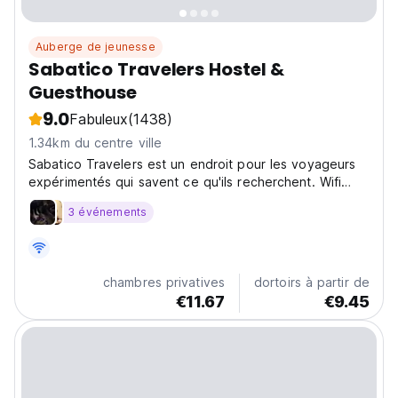
Auberge de jeunesse
Sabatico Travelers Hostel &
Guesthouse
9.0
Fabuleux
(1438)
1.34km du centre ville
Sabatico Travelers est un endroit pour les voyageurs
expérimentés qui savent ce qu'ils recherchent. Wifi
rapide dans toute l'auberge, personnel bilingue, cuisine
3 événements
entièrement équipée, dortoirs, chambres privées et un
joli toit. Installée dans une superbe propriété...
chambres privatives
dortoirs à partir de
€11.67
€9.45