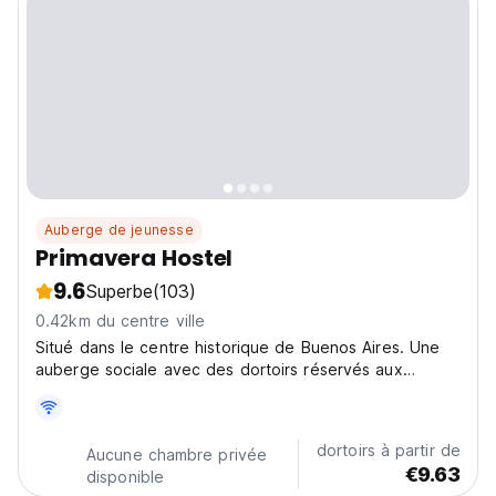
Auberge de jeunesse
Primavera Hostel
9.6
Superbe
(103)
0.42km du centre ville
Situé dans le centre historique de Buenos Aires. Une
auberge sociale avec des dortoirs réservés aux
femmes et aux hommes, un balcon avec barbecue et
une cuisine. Idéal pour les voyageurs solitaires en
Argentine. (Auto-translated from original language)
dortoirs à partir de
Aucune chambre privée
€9.63
disponible