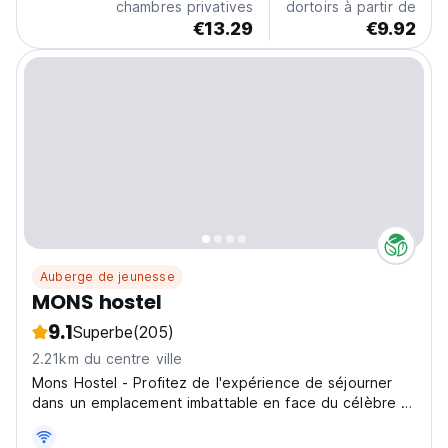
chambres privatives
dortoirs à partir de
€13.29
€9.92
Auberge de jeunesse
MONS hostel
9.1
Superbe
(205)
2.21km du centre ville
Mons Hostel - Profitez de l'expérience de séjourner
dans un emplacement imbattable en face du célèbre et
très visité cimetière de Recoleta, avec vue sur ses
dômes et ses mausolées.