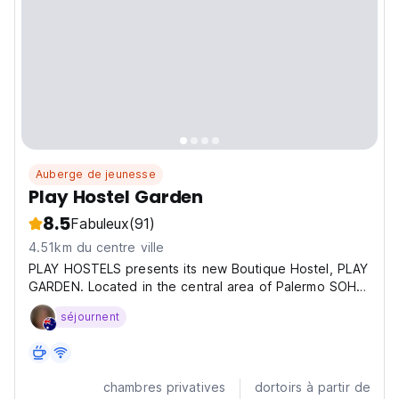
Auberge de jeunesse
Play Hostel Garden
8.5
Fabuleux
(91)
4.51km du centre ville
PLAY HOSTELS presents its new Boutique Hostel, PLAY
GARDEN. Located in the central area of Palermo SOHO,
this Tudor-style house, declared a Historical Heritage
séjournent
of the City of Buenos Aires, preserves its characteristic
architecture and has been renovated to...
chambres privatives
dortoirs à partir de