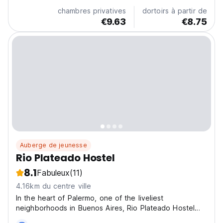
from Teatro Colón and 1.1 km from Plaza de Mayo....
chambres privatives
dortoirs à partir de
€9.63
€8.75
Auberge de jeunesse
Rio Plateado Hostel
8.1
Fabuleux
(11)
4.16km du centre ville
In the heart of Palermo, one of the liveliest
neighborhoods in Buenos Aires, Rio Plateado Hostel
offers easy access to the city's main attractions. We